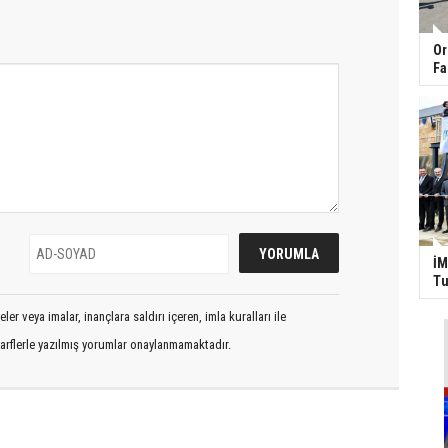
Or
Fa
İM
Tu
er veya imalar, inançlara saldırı içeren, imla kuralları ile
arflerle yazılmış yorumlar onaylanmamaktadır.