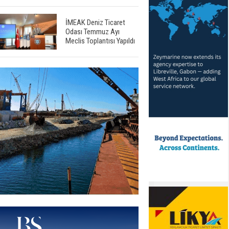
İMEAK Deniz Ticaret
Odası Temmuz Ayı
Meclis Toplantısı Yapıldı