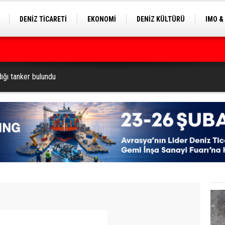
DENİZ TİCARETİ
EKONOMİ
DENİZ KÜLTÜRÜ
IMO &
EKLE
BALIKÇILIK
ÇEVRE
SEKTÖRDEN
ilyon Dolar’a Yükseltti
dığı tanker bulundu