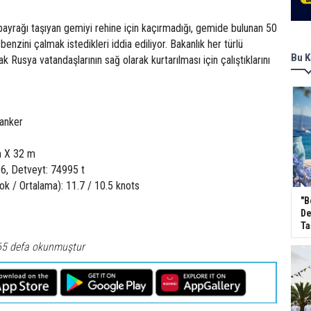
 bayrağı taşıyan gemiyi rehine için kaçırmadığı, gemide bulunan 50
 benzini çalmak istedikleri iddia ediliyor. Bakanlık her türlü
Bu K
rak Rusya vatandaşlarının sağ olarak kurtarılması için çalıştıklarını
tanker
m X 32 m
6, Detveyt: 74995 t
ok / Ortalama): 11.7 / 10.5 knots
"B
De
Ta
65 defa okunmuştur