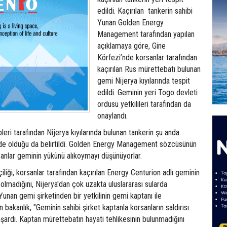
edildi. Kaçırılan tankerin sahibi
Yunan Golden Energy
Management tarafından yapılan
açıklamaya göre, Gine
Körfezi’nde korsanlar tarafından
kaçırılan Rus mürettebatı bulunan
gemi Nijerya kıyılarında tespit
edildi. Geminin yeri Togo devleti
ordusu yetkilileri tarafından da
onaylandı.
eri tarafından Nijerya kıyılarında bulunan tankerin şu anda
nde olduğu da belirtildi. Golden Energy Management sözcüsünün
sanlar geminin yükünü alıkoymayı düşünüyorlar.
liği, korsanlar tarafından kaçırılan Energy Centurion adlı geminin
 olmadığını, Nijerya'dan çok uzakta uluslararası sularda
. Yunan gemi şirketinden bir yetkilinin gemi kaptanı ile
bakanlık, "Geminin sahibi şirket kaptanla korsanların saldırısı
ardı. Kaptan mürettebatın hayati tehlikesinin bulunmadığını