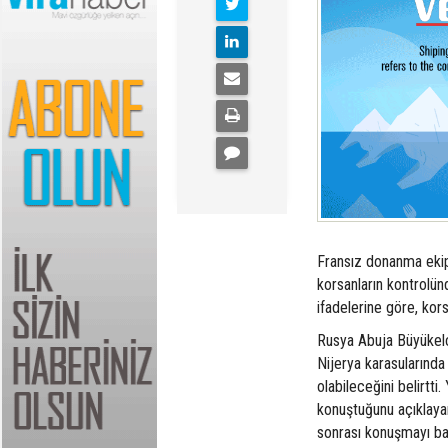
Fransız donanma ekipl
korsanların kontrolü
ifadelerine göre, kor
Rusya Abuja Büyükelçi
Nijerya karasularında
olabileceğini belirtti
konuştuğunu açıklayan 
sonrası konuşmayı baş