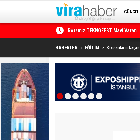
GÜNCEL
Rotamız TEKNOFEST Mavi Vatan
SİTENE 
Net Kârını Yüzde 38 Artışla 46.5 M
HABERLER
EĞİTİM
Korsanların kaçır