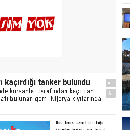
n kaçırdığı tanker bulundu
A+
nde korsanlar tarafından kaçırılan
A-
tı bulunan gemi Nijerya kıyılarında
Rus denizcilerin bulunduğu
kaçırılan tankerin yeri tespit