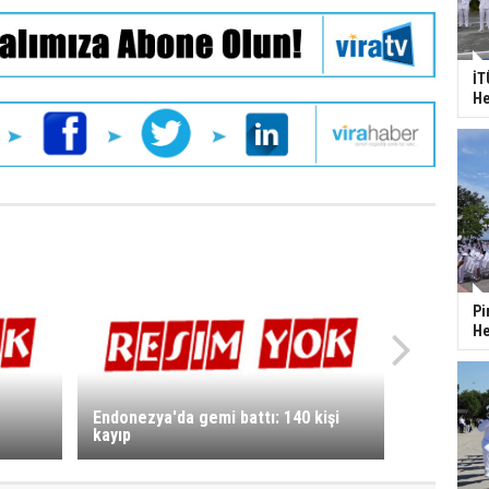
İT
He
Pi
He
Endonezya'da gemi battı: 140 kişi
kayıp