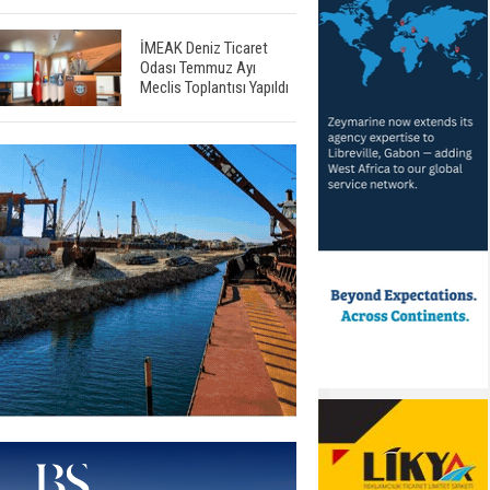
İMEAK Deniz Ticaret
Odası Temmuz Ayı
Meclis Toplantısı Yapıldı