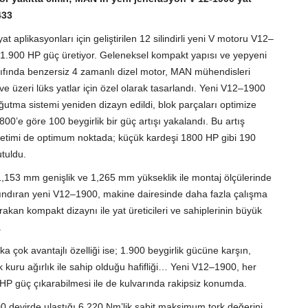
433
at aplikasyonları için geliştirilen 12 silindirli yeni V motoru V12–
 1.900 HP güç üretiyor. Geleneksel kompakt yapısı ve yepyeni
ınıfında benzersiz 4 zamanlı dizel motor, MAN mühendisleri
e üzeri lüks yatlar için özel olarak tasarlandı. Yeni V12–1900
oğutma sistemi yeniden dizayn edildi, blok parçaları optimize
0’e göre 100 beygirlik bir güç artışı yakalandı. Bu artış
ketimi de optimum noktada; küçük kardeşi 1800 HP gibi 190
tuldu.
,153 mm genişlik ve 1,265 mm yükseklik ile montaj ölçülerinde
rındıran yeni V12–1900, makine dairesinde daha fazla çalışma
ırakan kompakt dizaynı ile yat üreticileri ve sahiplerinin büyük
.
 çok avantajlı özelliği ise; 1.900 beygirlik gücüne karşın,
 kuru ağırlık ile sahip olduğu hafifliği… Yeni V12–1900, her
1 HP güç çıkarabilmesi ile de kulvarında rakipsiz konumda.
 devirde ulaştığı 6.220 Nm’lik sabit maksimum tork değerini