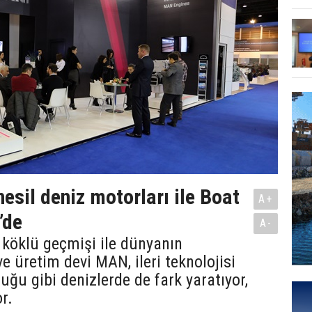
esil deniz motorları ile Boat
A+
’de
A-
n köklü geçmişi ile dünyanın
e üretim devi MAN, ileri teknolojisi
duğu gibi denizlerde de fark yaratıyor,
r.