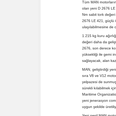
Tüm MAN motorlarında
olan yeni D 2676 LE
Nm sabit tork değeri
2676 LE 421, güçlü i
ulaşılabilmesine de o
1.215 kg kuru ağırlığ
değeri daha da gelişt
2676, son derece k
yüksekliği ile gemi 
sağlayacak, alan kaz
MAN, geliştirdiği yeni
sıra V8 ve V12 motor
yelpazesi de sunmuş
sürekli kılabilmek i
Maritime Organizatio
yeni jenerasyon com
uygun şekilde üretiliy
Yeni nesil MAN motor