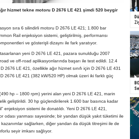
 ağır hizmet tekne motoru D 2676 LE 421 şimdi 520 beygir
Dü
Zi
syon sıra 6 silindirli motoru D 2676 LE 421; 1.800 bar
on Rail enjeksiyon sistemi, geliştirilmiş, performansı
ponentleri ve gösterişli dizaynı ile fark yaratıyor.
in tasarlanan yeni D 2676 LE 421, pazara sunulduğu 2007
oad ve off-road aplikasyonlarında başarı ile test edildi. 12.4
 D 2676 LE 421, özellikle ağır hizmet sınıfı için D 2676 LE 431
D 2676 LE 421 (382 kW/520 HP) olmak üzeri iki farklı güç
BO
Se
(490 hp – 1800 rpm) yerini alan yeni D 2676 LE 421, marin
lik geliştirildi. 30 hp güçlendirilerek 1.600 bar basınca kadar
 enjeksiyon sistemi ile donatıldı. Yeni D 2676 LE 421,
or odası yanması sayesinde; bir yandan düşük yakıt tüketimi ile
 kazanımlar sağlarken, diğer yandan da düşük titreşimi ile de
forlu seyir imkanı sağlıyor.