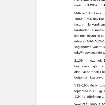
motoru D 2862 LE 
MAN’ın 100 fit üzeri y
1900; 2.300 devirde
tasarımı ile kendi s
tarafından 30 metre v
için enjeksiyon ile s
edilerek MAN V12–180
sağlanırken yakıt tü
g/kWh seviyesinde tu
2.139 mm uzunluk, 1
büyük avantajlar ba
alanı ve serbestlik b
beğenisini kazanıyor
V12–1900’ün bir başka
toplamda 2.365 kg’lık
1,24 kg. ağırlıktan 
Yeni V12–1900; 1.200