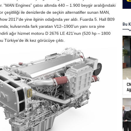
 “MAN Engines” çatısı altında 440 – 1.900 beygir aralığındaki
 çeşitliliği ile denizlerde de seçkin alternatifler sunan MAN,
w 2017’de yine ilginin odağında yer aldı. Fuarda 5. Hall B09
Bu K
nda; kulvarında fark yaratan V12–1900’un yanı sıra yine
ilindirli ağır hizmet motoru D 2676 LE 421’nun (520 hp – 1800
u Türkiye’de ilk kez görücüye çıktı.
CN
Ağ