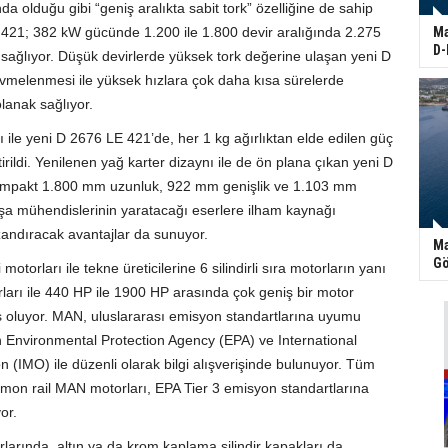
 olduğu gibi “geniş aralıkta sabit tork” özelliğine de sahip
 421; 382 kW gücünde 1.200 ile 1.800 devir aralığında 2.275
Ma
D-
 sağlıyor. Düşük devirlerde yüksek tork değerine ulaşan yeni D
vmelenmesi ile yüksek hızlara çok daha kısa sürelerde
lanak sağlıyor.
ı ile yeni D 2676 LE 421’de, her 1 kg ağırlıktan elde edilen güç
irildi. Yenilenen yağ karter dizaynı ile de ön plana çıkan yeni D
ompakt 1.800 mm uzunluk, 922 mm genişlik ve 1.103 mm
inşa mühendislerinin yaratacağı eserlere ilham kaynağı
andıracak avantajlar da sunuyor.
Ma
Gö
 motorları ile tekne üreticilerine 6 silindirli sıra motorların yanı
ları ile 440 HP ile 1900 HP arasında çok geniş bir motor
 oluyor. MAN, uluslararası emisyon standartlarına uyumu
çin Environmental Protection Agency (EPA) ve International
n (IMO) ile düzenli olarak bilgi alışverişinde bulunuyor. Tüm
mon rail MAN motorları, EPA Tier 3 emisyon standartlarına
or.
larında, altın ya da krom kaplama silindir kapakları da