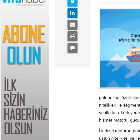
geleneksel özellikler
nitelikleri ile segme
ve ilk defa Türkiyed
hizmet motoru, gücü, 
İlk dizel motorun p
üstün nitelikleri ve il