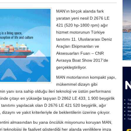
MAN’ın birçok alanda fark
yaratan yeni nesil D 2676 LE
421 (520 hp-1800 rpm) ağır
hizmet motorunun Türkiye
tanıtımı 11. Uluslararası Deniz
Araçları Ekipmanları ve
Aksesuarları Fuarı – CNR
Avrasya Boat Show 2017’de
gerçekleştiriliyor.
MAN motorlarının kompakt yapı,
mükemmel dizayn gibi
inin yanı sıra sahip olduğu ileri teknoloji ve üstün performans
ntinde çıtayı en yükseğe taşıyan D 2862 LE 433, 1.900 beygirlik
e tanıtımı yapılacak olan D 2676 LE 421 520 beygirlik, ağır
dizaynı ve yakıt kriterleriyle de beklentilerin üzerine çıkıyor.
atentini almasından bu yana öncülük misyonunu koruyan MAN,
eri teknolojisi ile faaliyet gösterdiği her alanda yeniliklere imza