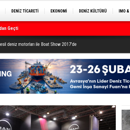
DENİZ TİCARETİ
EKONOMİ
DENİZ KÜLTÜRÜ
IMO &
EKLE
BALIKÇILIK
ÇEVRE
SEKTÖRDEN
rmanı
sil deniz motorları ile Boat Show 2017’de