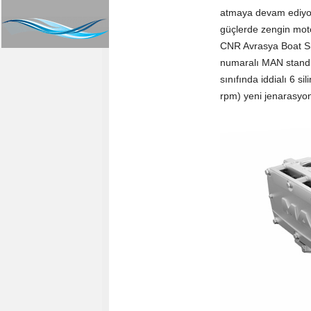
atmaya devam ediyor.
güçlerde zengin motor
CNR Avrasya Boat Sho
numaralı MAN standı
sınıfında iddialı 6 s
rpm) yeni jenarasyon