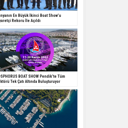
nyanın En Büyük İkinci Boat Show’u
yaretçi Rekoru İle Açıldı
SPHORUS BOAT SHOW Pendik’te Tüm
ktörü Tek Çatı Altında Buluşturuyor