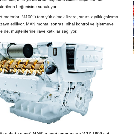
terilerin beğenisine sunuluyor.
motorları %100’ü tam yük olmak üzere, sınırsız yıllık çalışma
izayn ediliyor. MAN montaj sonrası nihai kontrol ve işletmeye
le de, müşterilerine ilave katkılar sağlıyor.
r yakıtta cimri; MAN’ın yeni jenerasyon V 12-1900 yat