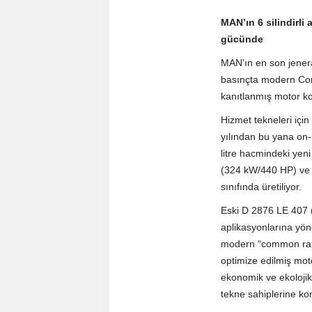
MAN’ın 6 silindirli
gücünde
MAN’ın en son jenera
basınçta modern Comm
kanıtlanmış motor kom
Hizmet tekneleri iç
yılından bu yana on-r
litre hacmindeki yeni
(324 kW/440 HP) ve 
sınıfında üretiliyor.
Eski D 2876 LE 407 
aplikasyonlarına yöne
modern “common rail”
optimize edilmiş mot
ekonomik ve ekolojik
tekne sahiplerine kon