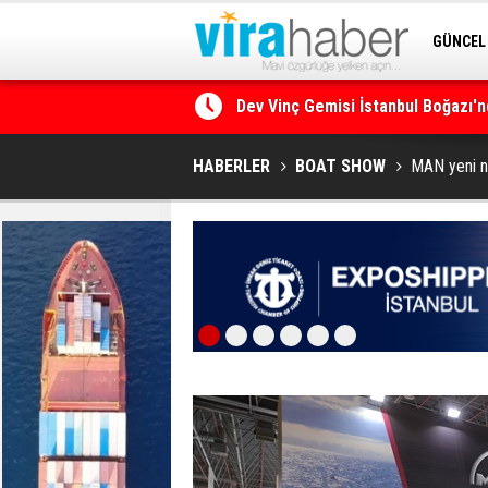
GÜNCEL
SİTENE 
Ege Denizi’nin En Büyük Mercan O
HABERLER
BOAT SHOW
MAN yeni ne