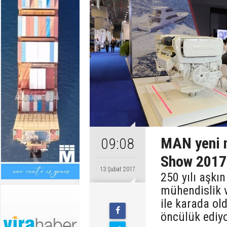
MAN yeni n
09:08
Show 2017
13 Şubat 2017
250 yılı aşkı
mühendislik v
ile karada ol
öncülük ediyo