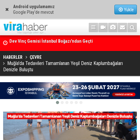
Android uygulamamız
Yükle
Google Play'de mevcut
Ege Denizi’nin En Büyük Mercan Ormanı
HABERLER
ÇEVRE
Muğla'da Tedavileri Tamamlanan Yeşil Deniz Kaplumbağaları
Denizle Buluştu