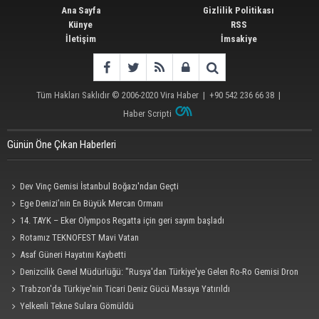
Ana Sayfa
Gizlilik Politikası
Künye
RSS
İletişim
İmsakiye
Tüm Hakları Saklıdır © 2006-2020
Vira Haber
| +90 542 236 66 38 |
Haber Scripti
Günün Öne Çıkan Haberleri
Dev Vinç Gemisi İstanbul Boğazı'ndan Geçti
Ege Denizi’nin En Büyük Mercan Ormanı
14. TAYK – Eker Olympos Regatta için geri sayım başladı
Rotamız TEKNOFEST Mavi Vatan
Asaf Güneri Hayatını Kaybetti
Denizcilik Genel Müdürlüğü: "Rusya'dan Türkiye'ye Gelen Ro-Ro Gemisi Dron
Saldırısına Uğradı"
Trabzon'da Türkiye'nin Ticari Deniz Gücü Masaya Yatırıldı
Yelkenli Tekne Sulara Gömüldü