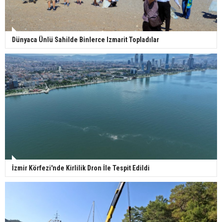
Dünyaca Ünlü Sahilde Binlerce Izmarit Topladılar
İzmir Körfezi'nde Kirlilik Dron İle Tespit Edildi