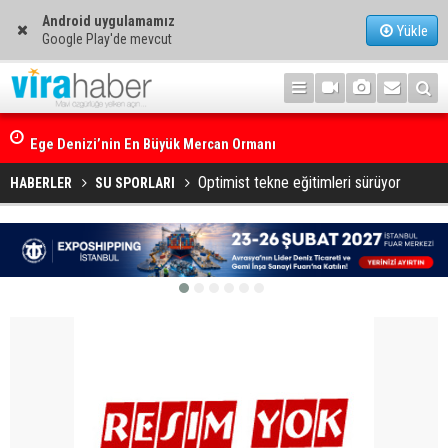
Android uygulamamız
Yükle
Google Play'de mevcut
Ege Denizi’nin En Büyük Mercan Ormanı
Optimist tekne eğitimleri sürüyor
HABERLER
SU SPORLARI