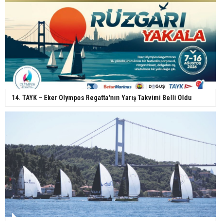
14. TAYK – Eker Olympos Regatta'nın Yarış Takvimi Belli Oldu