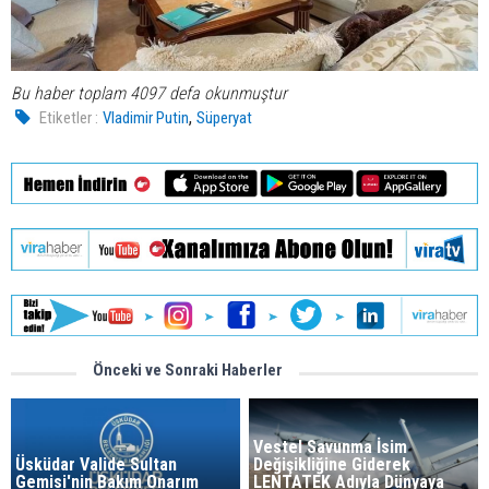
Bu haber toplam 4097 defa okunmuştur
,
Etiketler :
Vladimir Putin
Süperyat
Önceki ve Sonraki Haberler
Vestel Savunma İsim
Üsküdar Valide Sultan
Değişikliğine Giderek
Gemisi'nin Bakım Onarım
LENTATEK Adıyla Dünyaya