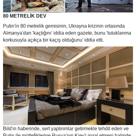
80 METRELİK DEV
Putin'in 80 metrelik gemisinin, Ukrayna krizinin ortasında
Almanya'dan 'kaçtığını' iddia eden gazete, bunu 'tutuklanma
korkusuyla açıkça bir kaçış olduğunu' iddia etti.
Bild'in haberinde, sert yaptırımlar getirmekle tehdit eden ve
Putin ile müttefiklerine Rusya'nın Kiev'i işgal etmesi halinde