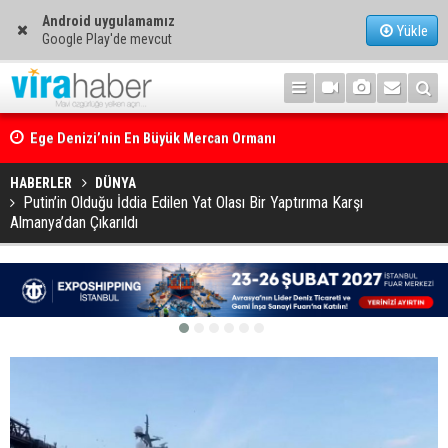
Android uygulamamız
Yükle
Google Play'de mevcut
Ege Denizi’nin En Büyük Mercan Ormanı
HABERLER
DÜNYA
Putin’in Olduğu İddia Edilen Yat Olası Bir Yaptırıma Karşı
Almanya’dan Çıkarıldı