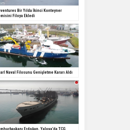
ventures Bir Yılda İkinci Konteyner
misini Filoya Ekledi
arl Naval Filosunu Genişletme Kararı Aldı
mhurbaşkanı Erdoğan, Yalova’da TCG