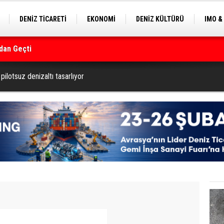
DENİZ TİCARETİ
EKONOMİ
DENİZ KÜLTÜRÜ
IMO &
dan Geçti
EKLE
BALIKÇILIK
ÇEVRE
SEKTÖRDEN
rmanı
pilotsuz denizaltı tasarlıyor