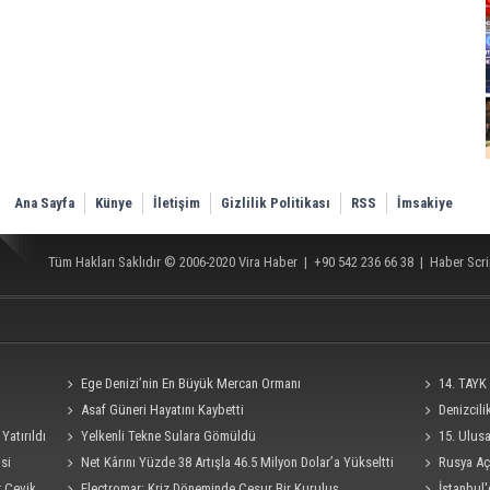
Ana Sayfa
Künye
İletişim
Gizlilik Politikası
RSS
İmsakiye
Tüm Hakları Saklıdır © 2006-2020
Vira Haber
| +90 542 236 66 38 |
Haber Scri
Ege Denizi’nin En Büyük Mercan Ormanı
14. TAYK 
Asaf Güneri Hayatını Kaybetti
Denizcil
Yatırıldı
Yelkenli Tekne Sulara Gömüldü
Ro-Ro Gemisi
15. Ulus
si
Net Kârını Yüzde 38 Artışla 46.5 Milyon Dolar’a Yükseltti
Süresi 4 Eylü
Rusya Açı
r Çevik
Electromar: Kriz Döneminde Cesur Bir Kuruluş
İstanbul'