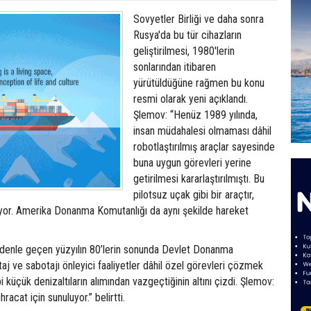
Sovyetler Birliği ve daha sonra
Rusya'da bu tür cihazların
geliştirilmesi, 1980'lerin
sonlarından itibaren
yürütüldüğüne rağmen bu konu
resmi olarak yeni açıklandı.
Şlemov: “Henüz 1989 yılında,
insan müdahalesi olmaması dâhil
robotlaştırılmış araçlar sayesinde
buna uygun görevleri yerine
getirilmesi kararlaştırılmıştı. Bu
pilotsuz uçak gibi bir araçtır,
şıyor. Amerika Donanma Komutanlığı da aynı şekilde hareket
edenle geçen yüzyılın 80’lerin sonunda Devlet Donanma
taj ve sabotajı önleyici faaliyetler dâhil özel görevleri çözmek
i küçük denizaltıların alımından vazgeçtiğinin altını çizdi. Şlemov:
hracat için sunuluyor.” belirtti.