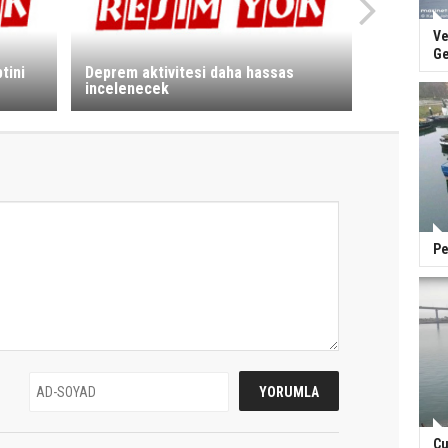
Ve
Ge
tini
Deprem aktivitesi daha hassas
incelenecek
Pe
Cu