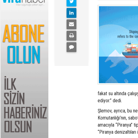
fakat su altında çalı
ediyor.” dedi.
Şlemov, ayrıca, bu n
Komutanlığı’nın, sabo
amacıyla “Piranya” tip
“Piranya denizaltıları i