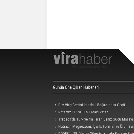
Günün Öne Çıkan Haberleri
Dev Vinç Gemisi İstanbul Boğazı'ndan Geçti
Rotamız TEKNOFEST Mavi Vatan
Trabzon'da Türkiye'nin Ticari Deniz Gücü Masaya 
Nutraxin Magnezyum: İçerik, Formlar ve Ürün Seri
Rehberi
DÖDER'in 28. Dönem Yönetim Kurulu Başkanı Emi