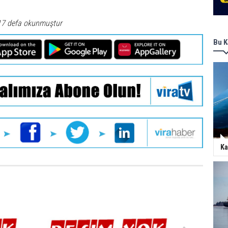
17 defa okunmuştur
Bu K
Ka