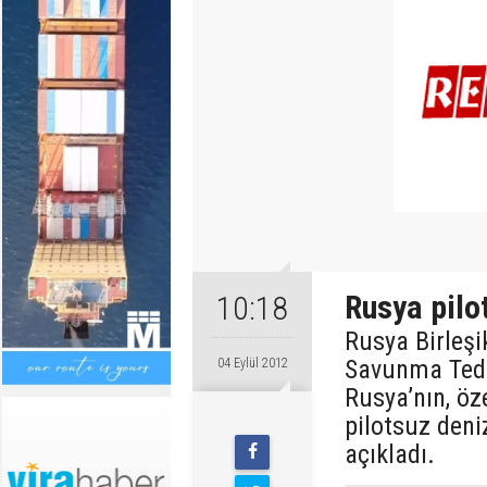
Rusya pilot
10:18
Rusya Birleş
Savunma Teda
04 Eylül 2012
Rusya’nın, öze
pilotsuz deniz
açıkladı.