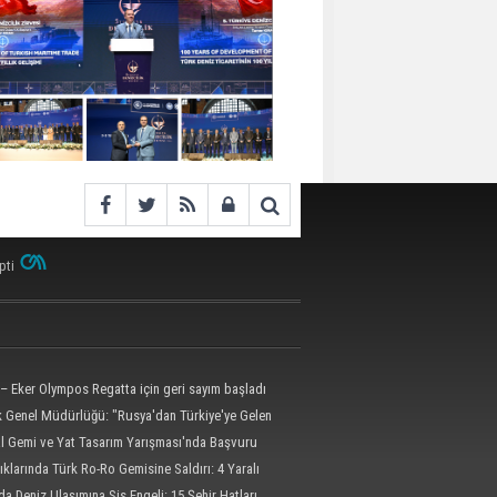
pti
– Eker Olympos Regatta için geri sayım başladı
ik Genel Müdürlüğü: "Rusya'dan Türkiye'ye Gelen
 Dron Saldırısına Uğradı"
al Gemi ve Yat Tasarım Yarışması'nda Başvuru
l'e Uzatıldı
klarında Türk Ro-Ro Gemisine Saldırı: 4 Yaralı
da Deniz Ulaşımına Sis Engeli: 15 Şehir Hatları