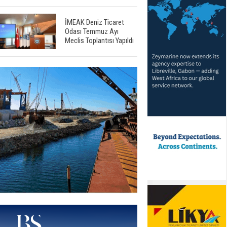
İMEAK Deniz Ticaret
Odası Temmuz Ayı
Meclis Toplantısı Yapıldı