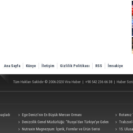
Ana Sayfa
Künye
İletişim
Gizlilik Politikası
RSS
İmsakiye
Tüm Hakları Saklıdır © 2006-2020
Vira Haber
| +90 542 236 66 38 |
Haber Scri
başladı
Ege Denizi’nin En Büyük Mercan Ormanı
Rotamız
Denizcilik Genel Müdürlüğü: "Rusya'dan Türkiye'ye Gelen
Trabzon'd
Ro-Ro Gemisi Dron Saldırısına Uğradı"
Nutraxin Magnezyum: İçerik, Formlar ve Ürün Serisi
15. Ulus