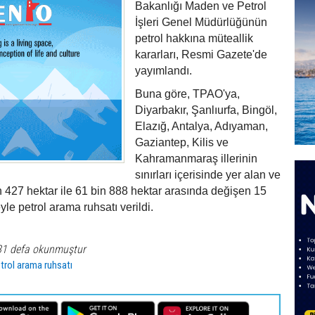
Bakanlığı Maden ve Petrol
İşleri Genel Müdürlüğünün
petrol hakkına müteallik
kararları, Resmi Gazete'de
yayımlandı.
Buna göre, TPAO'ya,
Diyarbakır, Şanlıurfa, Bingöl,
Elazığ, Antalya, Adıyaman,
Gaziantep, Kilis ve
Kahramanmaraş illerinin
sınırları içerisinde yer alan ve
n 427 hektar ile 61 bin 888 hektar arasında değişen 15
eyle petrol arama ruhsatı verildi.
81 defa okunmuştur
trol arama ruhsatı