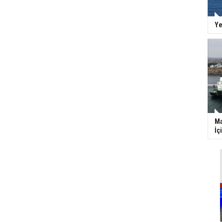
Ye
Ma
İç