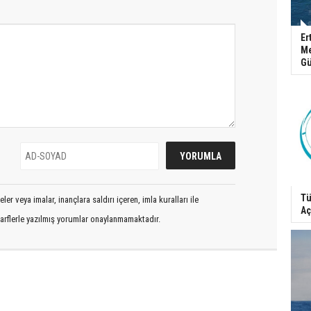
Er
Me
Gü
Tü
er veya imalar, inançlara saldırı içeren, imla kuralları ile
Aç
arflerle yazılmış yorumlar onaylanmamaktadır.