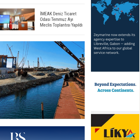
İMEAK Deniz Ticaret
Odası Temmuz Ayı
Meclis Toplantısı Yapıldı