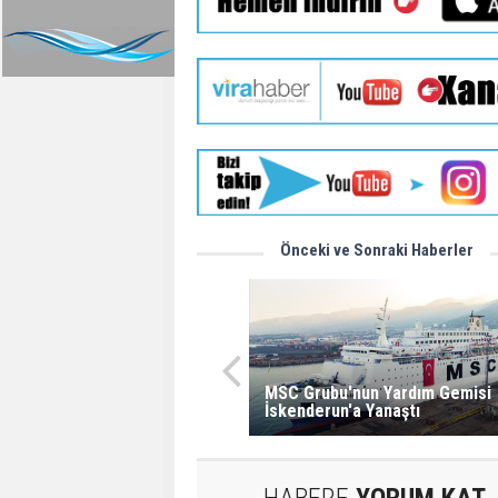
Önceki ve Sonraki Haberler
MSC Grubu'nun Yardım Gemisi
İskenderun'a Yanaştı
HABERE
YORUM KAT