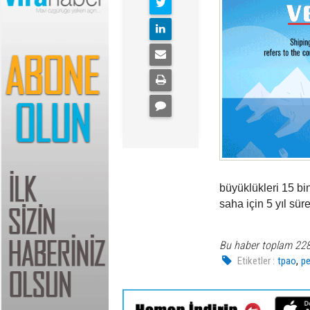
büyüklükleri 15 bi
saha için 5 yıl sür
Bu haber toplam 22
,
Etiketler :
tpao
pe