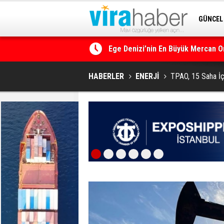
GÜNCEL
Ege Denizi’nin En Büyük Mercan O
SİTENE 
14. TAYK – Eker Olympos Regatta i
HABERLER
ENERJİ
TPAO, 15 Saha İç