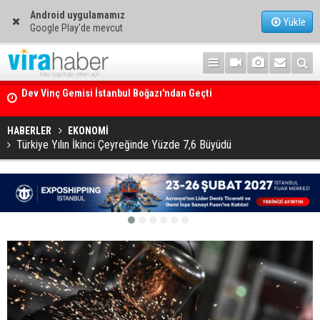
Android uygulamamız
Yükle
Google Play'de mevcut
Ege Denizi’nin En Büyük Mercan Ormanı
HABERLER
EKONOMİ
Türkiye Yılın İkinci Çeyreğinde Yüzde 7,6 Büyüdü