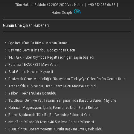
Tüm Hakları Saklıdır © 2006-2020
Vira Haber
| +90 542 236 66 38 |
Haber Scripti
Günün Öne Çıkan Haberleri
Ege Denizi’nin En Büyük Mercan Ormanı
Dev Vinç Gemisi İstanbul Boğazı'ndan Geçti
14. TAYK – Eker Olympos Regatta için geri sayım başladı
Rotamız TEKNOFEST Mavi Vatan
Asaf Güneri Hayatını Kaybetti
Denizcilik Genel Müdürlüğü: "Rusya'dan Türkiye'ye Gelen Ro-Ro Gemisi Dron
Saldırısına Uğradı"
Trabzon'da Türkiye'nin Ticari Deniz Gücü Masaya Yatırıldı
Yelkenli Tekne Sulara Gömüldü
15. Ulusal Gemi ve Yat Tasarım Yarışması'nda Başvuru Süresi 4 Eylül'e
Uzatıldı
Nutraxin Magnezyum: İçerik, Formlar ve Ürün Serisi Rehberi
Rusya Açıklarında Türk Ro-Ro Gemisine Saldırı: 4 Yaralı
Net Kârını Yüzde 38 Artışla 46.5 Milyon Dolar’a Yükseltti
DÖDER'in 28. Dönem Yönetim Kurulu Başkanı Emir Çevik Oldu