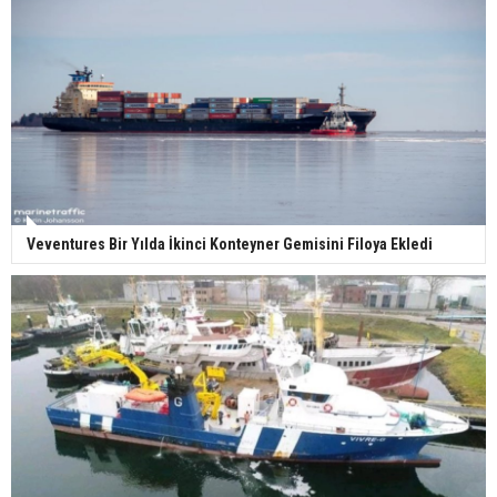
Veventures Bir Yılda İkinci Konteyner Gemisini Filoya Ekledi