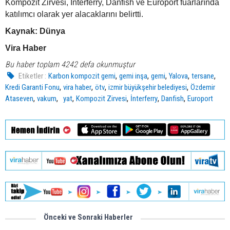
Kompozit Zirvesi, İnterferry, Danfish ve Europort fuarlarında
katılımcı olarak yer alacaklarını belirtti.
Kaynak: Dünya
Vira Haber
Bu haber toplam 4242 defa okunmuştur
,
,
,
,
,
Etiketler :
Karbon kompozit gemi
gemi inşa
gemi
Yalova
tersane
,
,
,
,
Kredi Garanti Fonu
vira haber
ötv
izmir büyükşehir belediyesi
Özdemir
,
,
,
,
,
,
Ataseven
vakum
yat
Kompozit Zirvesi
İnterferry
Danfish
Europort
Önceki ve Sonraki Haberler