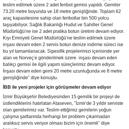
teslim edilmek üzere 2 adet feribot gemisi yapıldı. Gemiler
73.20 metre boyunda ve 18 metre genişliğinde. Toplam 62
araç kapasitesine sahip olan feribotlar bin 500 yolcu
taşıyabiliyor. Sağlık Bakanlığı Hudut ve Sahiller Genel
Müdürlüğü'ne ise 2 adet pratika botun üretimi devam ediyor.
Kıyı Emniyeti Genel Müdürlüğü'ne teslim edilmek üzere
inşası devam eden 2 servis botun denize indirme süreci ise
bu yıl tamamlanacak. Sipesifik projelerimizi içerisinde yer
alan ve Norveç'e gönderilmek üzere inşası devam eden
balıkçı gemisi ile ilgili yapım süreçlerimiz devam ediyor.
İnşası devam eden gemi 20 metre uzunluğunda ve 8 metre
genişliğinde" diye konuştu.
İBB ile yeni projeler için görüşmeler devam ediyor
İzmir Büyükşehir Belediyesinden 15 gemilik bir projeyi de
üstlendiklerini hatırlatan Ataseven, "İzmir'de 3 yıldır serviste
olan gemilerimiz var. Teslim ettiğimiz gemilerin yoğun
çalışma şartlarında herhangi bir problem çıkarmadan
aralıksız servis veriyor olması bizim için önemli" diye