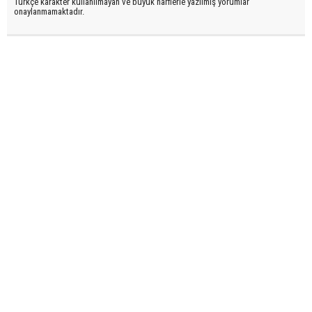
Türkçe karakter kullanılmayan ve büyük harflerle yazılmış yorumlar
onaylanmamaktadır.