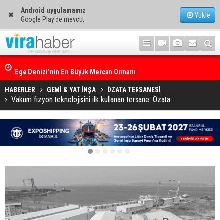
Android uygulamamız
Yükle
Google Play'de mevcut
Ege Denizi’nin En Büyük Mercan Ormanı
HABERLER
GEMİ & YAT İNŞA
ÖZATA TERSANESİ
Vakum fizyon teknolojisini ilk kullanan tersane: Özata