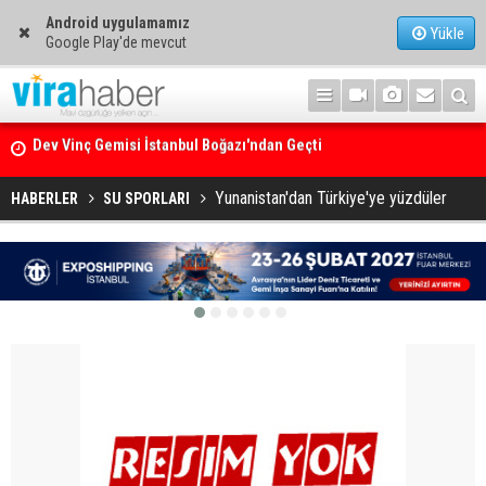
Android uygulamamız
Yükle
Google Play'de mevcut
Ege Denizi’nin En Büyük Mercan Ormanı
Yunanistan'dan Türkiye'ye yüzdüler
HABERLER
SU SPORLARI