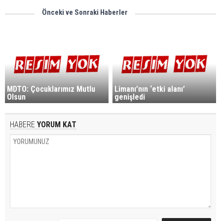
Önceki ve Sonraki Haberler
MDTO: Çocuklarımız Mutlu
Limanı’nın ‘etki alanı’
Olsun
genişledi
HABERE
YORUM KAT