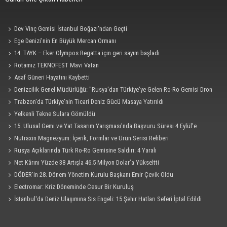
Dev Vinç Gemisi İstanbul Boğazı'ndan Geçti
Ege Denizi’nin En Büyük Mercan Ormanı
14. TAYK – Eker Olympos Regatta için geri sayım başladı
Rotamız TEKNOFEST Mavi Vatan
Asaf Güneri Hayatını Kaybetti
Denizcilik Genel Müdürlüğü: "Rusya'dan Türkiye'ye Gelen Ro-Ro Gemisi Dron
Saldırısına Uğradı"
Trabzon'da Türkiye'nin Ticari Deniz Gücü Masaya Yatırıldı
Yelkenli Tekne Sulara Gömüldü
15. Ulusal Gemi ve Yat Tasarım Yarışması'nda Başvuru Süresi 4 Eylül'e
Uzatıldı
Nutraxin Magnezyum: İçerik, Formlar ve Ürün Serisi Rehberi
Rusya Açıklarında Türk Ro-Ro Gemisine Saldırı: 4 Yaralı
Net Kârını Yüzde 38 Artışla 46.5 Milyon Dolar’a Yükseltti
DÖDER'in 28. Dönem Yönetim Kurulu Başkanı Emir Çevik Oldu
Electromar: Kriz Döneminde Cesur Bir Kuruluş
İstanbul'da Deniz Ulaşımına Sis Engeli: 15 Şehir Hatları Seferi İptal Edildi