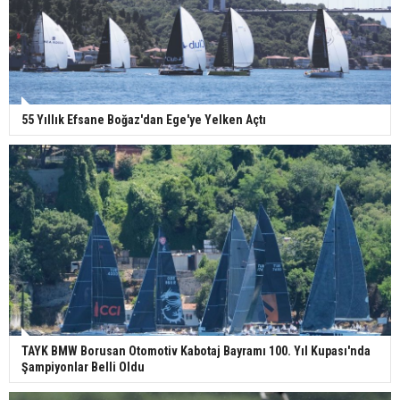
55 Yıllık Efsane Boğaz'dan Ege'ye Yelken Açtı
TAYK BMW Borusan Otomotiv Kabotaj Bayramı 100. Yıl Kupası'nda
Şampiyonlar Belli Oldu