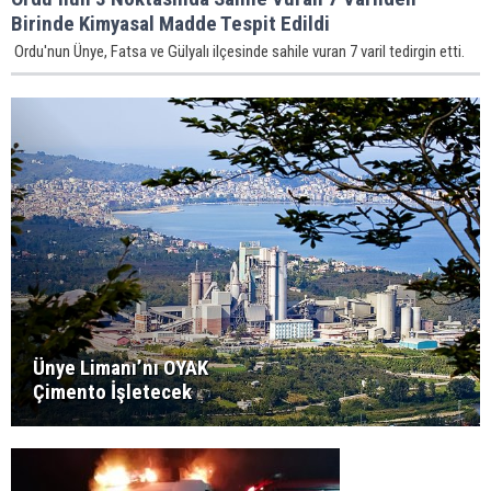
Birinde Kimyasal Madde Tespit Edildi
Ordu'nun Ünye, Fatsa ve Gülyalı ilçesinde sahile vuran 7 varil tedirgin etti.
Ünye Limanı’nı OYAK
Çimento İşletecek