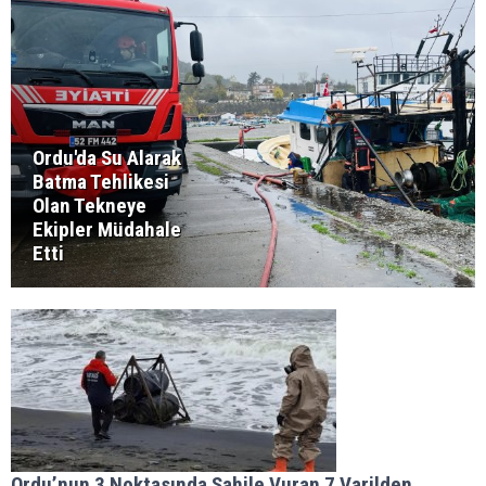
Ordu'da Su Alarak
Batma Tehlikesi
Olan Tekneye
Ekipler Müdahale
Etti
Ordu’nun 3 Noktasında Sahile Vuran 7 Varilden