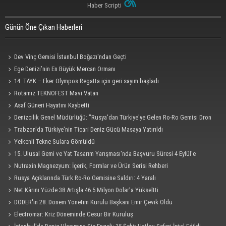
Haber Scripti
Günün Öne Çıkan Haberleri
Dev Vinç Gemisi İstanbul Boğazı'ndan Geçti
Ege Denizi’nin En Büyük Mercan Ormanı
14. TAYK – Eker Olympos Regatta için geri sayım başladı
Rotamız TEKNOFEST Mavi Vatan
Asaf Güneri Hayatını Kaybetti
Denizcilik Genel Müdürlüğü: "Rusya'dan Türkiye'ye Gelen Ro-Ro Gemisi Dron
Saldırısına Uğradı"
Trabzon'da Türkiye'nin Ticari Deniz Gücü Masaya Yatırıldı
Yelkenli Tekne Sulara Gömüldü
15. Ulusal Gemi ve Yat Tasarım Yarışması'nda Başvuru Süresi 4 Eylül'e
Uzatıldı
Nutraxin Magnezyum: İçerik, Formlar ve Ürün Serisi Rehberi
Rusya Açıklarında Türk Ro-Ro Gemisine Saldırı: 4 Yaralı
Net Kârını Yüzde 38 Artışla 46.5 Milyon Dolar’a Yükseltti
DÖDER'in 28. Dönem Yönetim Kurulu Başkanı Emir Çevik Oldu
Electromar: Kriz Döneminde Cesur Bir Kuruluş