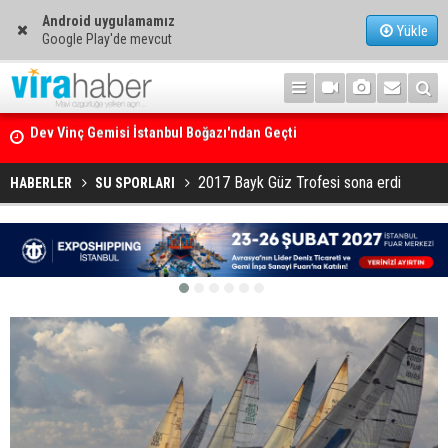
Android uygulamamız
Yükle
Google Play'de mevcut
Ege Denizi’nin En Büyük Mercan Ormanı
2017 Bayk Güz Trofesi sona erdi
HABERLER
SU SPORLARI