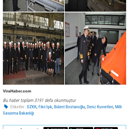
ViraHaber.com
Bu haber toplam 3191 defa okunmuştur
,
,
,
,
Etiketler :
DZKK
Fikri Işık
Bülent Bostanoğlu
Deniz Kuvvetleri
Milli
Savunma Bakanlığı