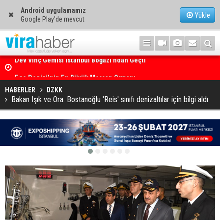
Android uygulamamız
Yükle
Google Play'de mevcut
Ege Denizi’nin En Büyük Mercan Ormanı
HABERLER
DZKK
Bakan Işık ve Ora. Bostanoğlu 'Reis' sınıfı denizaltılar için bilgi aldı