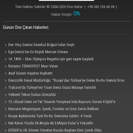
Tüm Hakları Saklıdır © 2006-2020
Vira Haber
| +90 542 236 66 38 |
Haber Scripti
Günün Öne Çıkan Haberleri
Dev Vinç Gemisi İstanbul Boğazı'ndan Geçti
Ege Denizi’nin En Büyük Mercan Ormanı
14. TAYK – Eker Olympos Regatta için geri sayım başladı
Rotamız TEKNOFEST Mavi Vatan
Asaf Güneri Hayatını Kaybetti
Denizcilik Genel Müdürlüğü: "Rusya'dan Türkiye'ye Gelen Ro-Ro Gemisi Dron
Saldırısına Uğradı"
Trabzon'da Türkiye'nin Ticari Deniz Gücü Masaya Yatırıldı
Yelkenli Tekne Sulara Gömüldü
15. Ulusal Gemi ve Yat Tasarım Yarışması'nda Başvuru Süresi 4 Eylül'e
Uzatıldı
Nutraxin Magnezyum: İçerik, Formlar ve Ürün Serisi Rehberi
Rusya Açıklarında Türk Ro-Ro Gemisine Saldırı: 4 Yaralı
Net Kârını Yüzde 38 Artışla 46.5 Milyon Dolar’a Yükseltti
DÖDER'in 28. Dönem Yönetim Kurulu Başkanı Emir Çevik Oldu