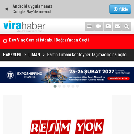
Android uygulamamız
Yükle
Google Play'de mevcut
Ege Denizi’nin En Büyük Mercan Ormanı
Bartın Limanı konteyner taşımacılığına açıldı
HABERLER
LİMAN