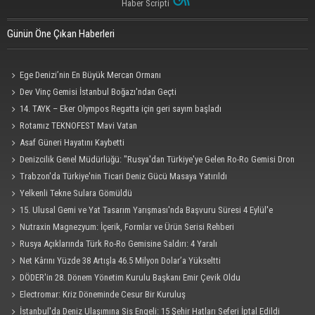
Haber Scripti
Günün Öne Çıkan Haberleri
Ege Denizi’nin En Büyük Mercan Ormanı
Dev Vinç Gemisi İstanbul Boğazı'ndan Geçti
14. TAYK – Eker Olympos Regatta için geri sayım başladı
Rotamız TEKNOFEST Mavi Vatan
Asaf Güneri Hayatını Kaybetti
Denizcilik Genel Müdürlüğü: "Rusya'dan Türkiye'ye Gelen Ro-Ro Gemisi Dron
Saldırısına Uğradı"
Trabzon'da Türkiye'nin Ticari Deniz Gücü Masaya Yatırıldı
Yelkenli Tekne Sulara Gömüldü
15. Ulusal Gemi ve Yat Tasarım Yarışması'nda Başvuru Süresi 4 Eylül'e
Uzatıldı
Nutraxin Magnezyum: İçerik, Formlar ve Ürün Serisi Rehberi
Rusya Açıklarında Türk Ro-Ro Gemisine Saldırı: 4 Yaralı
Net Kârını Yüzde 38 Artışla 46.5 Milyon Dolar’a Yükseltti
DÖDER'in 28. Dönem Yönetim Kurulu Başkanı Emir Çevik Oldu
Electromar: Kriz Döneminde Cesur Bir Kuruluş
İstanbul'da Deniz Ulaşımına Sis Engeli: 15 Şehir Hatları Seferi İptal Edildi