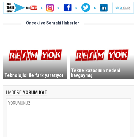
Önceki ve Sonraki Haberler
Tekne kazasının nedeni
Teknolojisi ile fark yaratıyor
kavgaymış
HABERE
YORUM KAT