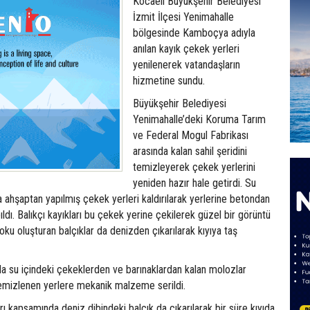
Kocaeli Büyükşehir Belediyesi
İzmit İlçesi Yenimahalle
bölgesinde Kamboçya adıyla
anılan kayık çekek yerleri
yenilenerek vatandaşların
hizmetine sundu.
Büyükşehir Belediyesi
Yenimahalle’deki Koruma Tarım
ve Federal Mogul Fabrikası
arasında kalan sahil şeridini
temizleyerek çekek yerlerini
yeniden hazır hale getirdi. Su
ahşaptan yapılmış çekek yerleri kaldırılarak yerlerine betondan
dı. Balıkçı kayıkları bu çekek yerine çekilerek güzel bir görüntü
oku oluşturan balçıklar da denizden çıkarılarak kıyıya taş
a su içindeki çekeklerden ve barınaklardan kalan molozlar
temizlenen yerlere mekanik malzeme serildi.
 kapsamında deniz dibindeki balçık da çıkarılarak bir süre kıyıda