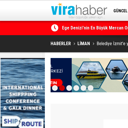
GÜNCEL
SİTENE 
Ege Denizi’nin En Büyük Mercan O
HABERLER
LİMAN
Belediye İzmit'e 