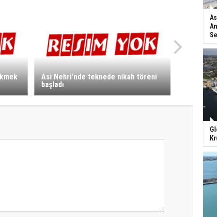
As
An
Se
 ekmek
Asi Nehri'nde teknede nikah töreni
başladı
Gl
Kr