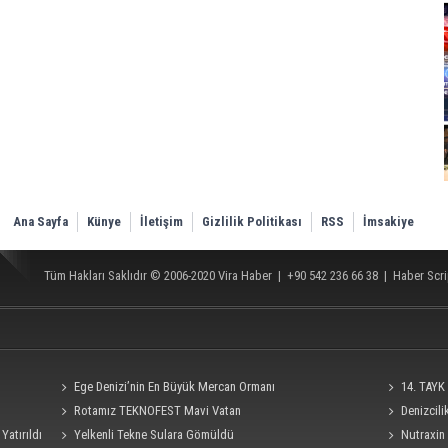
Ana Sayfa
Künye
İletişim
Gizlilik Politikası
RSS
İmsakiye
Tüm Hakları Saklıdır © 2006-2020
Vira Haber
| +90 542 236 66 38 |
Haber Scri
Ege Denizi’nin En Büyük Mercan Ormanı
14. TAYK 
Rotamız TEKNOFEST Mavi Vatan
Denizcil
Yatırıldı
Yelkenli Tekne Sulara Gömüldü
Ro-Ro Gemisi
Nutraxin 