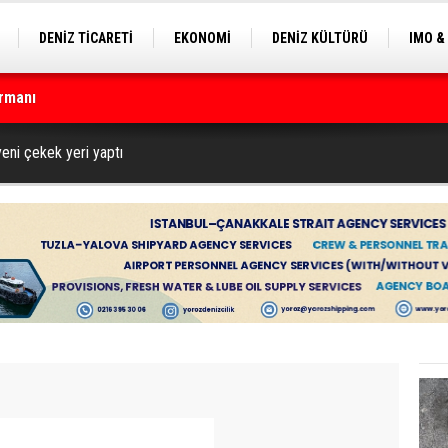
DENİZ TİCARETİ
EKONOMİ
DENİZ KÜLTÜRÜ
IMO &
EKLE
BALIKÇILIK
ÇEVRE
SEKTÖRDEN
rmanı
yeni çekek yeri yaptı