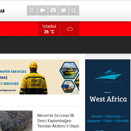
 AB
İstanbul
14. TAYK – Eker Olympos Regatta için geri sayım
26 °C
Mersin'de Sezonun İlk
Deniz Kaplumbağası
Yavruları Akdeniz'e Ulaştı