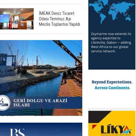
İMEAK Deniz Ticaret
Odası Temmuz Ayı
Meclis Toplantısı Yapıldı