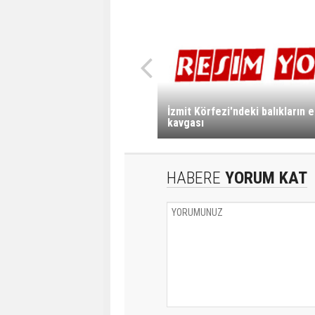
İzmit Körfezi'ndeki balıkların
kavgası
HABERE
YORUM KAT