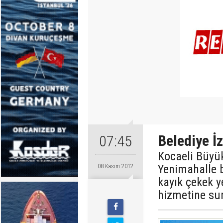
Belediye İz
07:45
Kocaeli Büyük
Yenimahalle 
08 Kasım 2012
kayık çekek y
hizmetine su