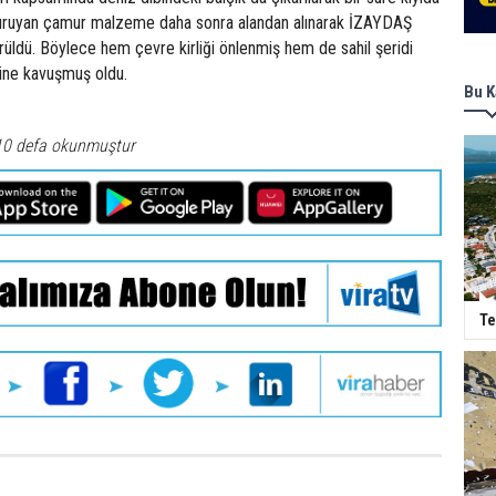
Kuruyan çamur malzeme daha sonra alandan alınarak İZAYDAŞ
üldü. Böylece hem çevre kirliği önlenmiş hem de sahil şeridi
ine kavuşmuş oldu.
Bu K
10 defa okunmuştur
Te