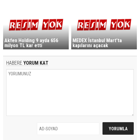
Akfen Holding 9 ayda 656
MEDEX İstanbul Mart'ta
milyon TL kar etti
kapılarını açacak
HABERE
YORUM KAT