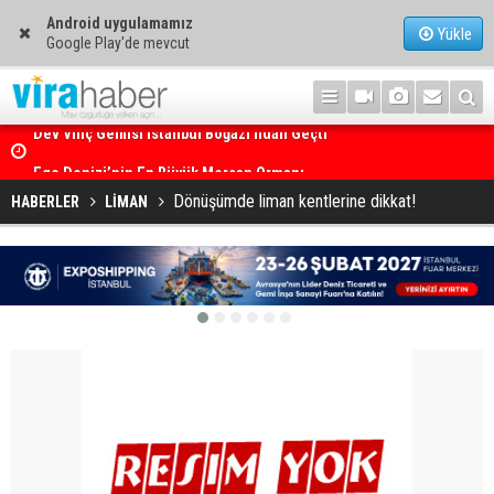
Android uygulamamız
Yükle
Google Play'de mevcut
Ege Denizi’nin En Büyük Mercan Ormanı
Dönüşümde liman kentlerine dikkat!
HABERLER
LİMAN