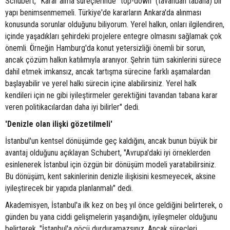
Schubert, "Karar alma süreçlerinde "top-down" (tavandan tabana) bir
yapı benimsenmemeli. Türkiye'de kararların Ankara'da alınması
konusunda sorunlar olduğunu biliyorum. Yerel halkın, onları ilgilendiren,
içinde yaşadıkları şehirdeki projelere entegre olmasını sağlamak çok
önemli. Örneğin Hamburg'da konut yetersizliği önemli bir sorun,
ancak çözüm halkın katılımıyla aranıyor. Şehrin tüm sakinlerini sürece
dahil etmek imkansız, ancak tartışma sürecine farklı aşamalardan
başlayabilir ve yerel halkı sürecin içine alabilirsiniz. Yerel halk
kendileri için ne gibi iyileştirmeler gerektiğini tavandan tabana karar
veren politikacılardan daha iyi bilirler" dedi.
'Denizle olan ilişki gözetilmeli'
İstanbul'un kentsel dönüşümde geç kaldığını, ancak bunun büyük bir
avantaj olduğunu açıklayan Schubert, "Avrupa'daki iyi örneklerden
esinlenerek İstanbul için özgün bir dönüşüm modeli yaratabilirsiniz.
Bu dönüşüm, kent sakinlerinin denizle ilişkisini kesmeyecek, aksine
iyileştirecek bir yapıda planlanmalı" dedi.
Akademisyen, İstanbul'a ilk kez on beş yıl önce geldiğini belirterek, o
günden bu yana ciddi gelişmelerin yaşandığını, iyileşmeler olduğunu
belirterek, "İstanbul'a göçü durduramazsınız. Ancak süreçleri