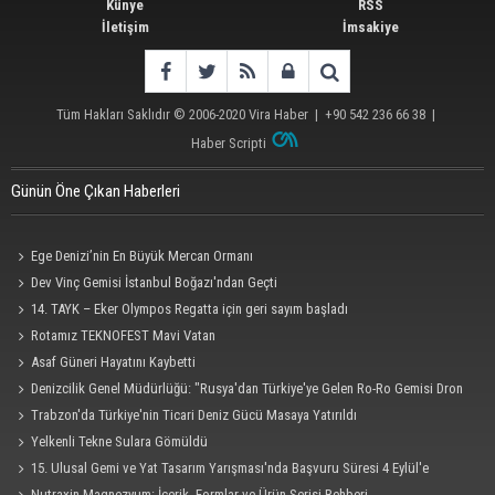
Künye
RSS
İletişim
İmsakiye
Tüm Hakları Saklıdır © 2006-2020
Vira Haber
| +90 542 236 66 38 |
Haber Scripti
Günün Öne Çıkan Haberleri
Ege Denizi’nin En Büyük Mercan Ormanı
Dev Vinç Gemisi İstanbul Boğazı'ndan Geçti
14. TAYK – Eker Olympos Regatta için geri sayım başladı
Rotamız TEKNOFEST Mavi Vatan
Asaf Güneri Hayatını Kaybetti
Denizcilik Genel Müdürlüğü: "Rusya'dan Türkiye'ye Gelen Ro-Ro Gemisi Dron
Saldırısına Uğradı"
Trabzon'da Türkiye'nin Ticari Deniz Gücü Masaya Yatırıldı
Yelkenli Tekne Sulara Gömüldü
15. Ulusal Gemi ve Yat Tasarım Yarışması'nda Başvuru Süresi 4 Eylül'e
Uzatıldı
Nutraxin Magnezyum: İçerik, Formlar ve Ürün Serisi Rehberi