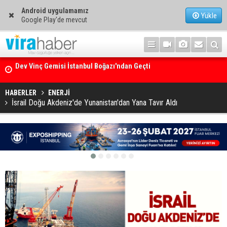
Android uygulamamız
Yükle
Google Play'de mevcut
Ege Denizi’nin En Büyük Mercan Ormanı
HABERLER
ENERJİ
İsrail Doğu Akdeniz'de Yunanistan'dan Yana Tavır Aldı