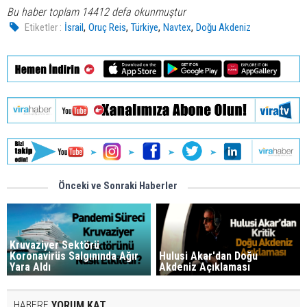
Bu haber toplam 14412 defa okunmuştur
,
,
,
,
Etiketler :
İsrail
Oruç Reis
Türkiye
Navtex
Doğu Akdeniz
Önceki ve Sonraki Haberler
Kruvaziyer Sektörü
Koronavirüs Salgınında Ağır
Hulusi Akar'dan Doğu
Yara Aldı
Akdeniz Açıklaması
HABERE
YORUM KAT