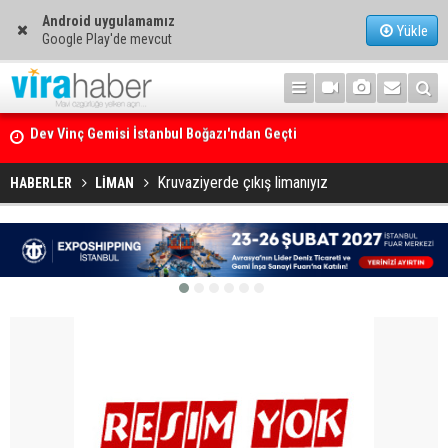
Android uygulamamız
Yükle
Google Play'de mevcut
Ege Denizi’nin En Büyük Mercan Ormanı
Kruvaziyerde çıkış limanıyız
HABERLER
LİMAN