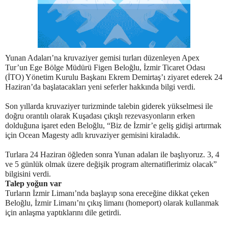
Yunan Adaları’na kruvaziyer gemisi turları düzenleyen Apex
Tur’un Ege Bölge Müdürü Figen Beloğlu, İzmir Ticaret Odası
(İTO) Yönetim Kurulu Başkanı Ekrem Demirtaş’ı ziyaret ederek 24
Haziran’da başlatacakları yeni seferler hakkında bilgi verdi.
Son yıllarda kruvaziyer turizminde talebin giderek yükselmesi ile
doğru orantılı olarak Kuşadası çıkışlı rezevasyonların erken
dolduğuna işaret eden Beloğlu, “Biz de İzmir’e geliş gidişi artırmak
için Ocean Magesty adlı kruvaziyer gemisini kiraladık.
Turlara 24 Haziran öğleden sonra Yunan adaları ile başlıyoruz. 3, 4
ve 5 günlük olmak üzere değişik program alternatiflerimiz olacak”
bilgisini verdi.
Talep yoğun var
Turların İzmir Limanı’nda başlayıp sona ereceğine dikkat çeken
Beloğlu, İzmir Limanı’nı çıkış limanı (homeport) olarak kullanmak
için anlaşma yaptıklarını dile getirdi.