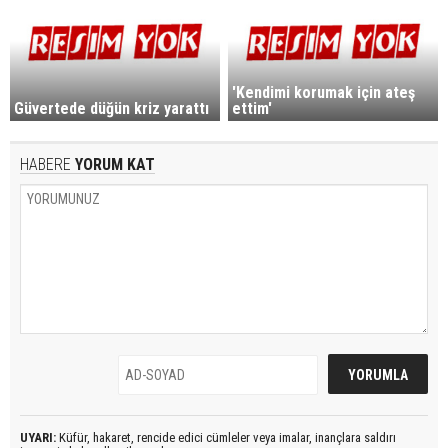
'Kendimi korumak için ateş
Güvertede düğün kriz yarattı
ettim'
HABERE
YORUM KAT
UYARI:
Küfür, hakaret, rencide edici cümleler veya imalar, inançlara saldırı