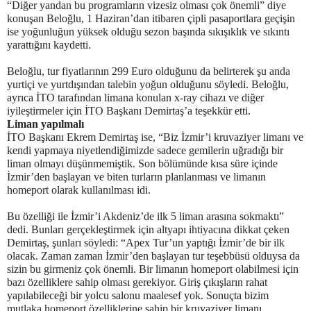
“Diğer yandan bu programların vizesiz olması çok önemli” diye
konuşan Beloğlu, 1 Haziran’dan itibaren çipli pasaportlara geçişin
ise yoğunluğun yüksek olduğu sezon başında sıkışıklık ve sıkıntı
yarattığını kaydetti.
Beloğlu, tur fiyatlarının 299 Euro olduğunu da belirterek şu anda
yurtiçi ve yurtdışından talebin yoğun olduğunu söyledi. Beloğlu,
ayrıca İTO tarafından limana konulan x-ray cihazı ve diğer
iyileştirmeler için İTO Başkanı Demirtaş’a teşekkür etti.
Liman yapılmalı
İTO Başkanı Ekrem Demirtaş ise, “Biz İzmir’i kruvaziyer limanı ve
kendi yapmaya niyetlendiğimizde sadece gemilerin uğradığı bir
liman olmayı düşünmemiştik. Son bölümünde kısa süre içinde
İzmir’den başlayan ve biten turların planlanması ve limanın
homeport olarak kullanılması idi.
Bu özelliği ile İzmir’i Akdeniz’de ilk 5 liman arasına sokmaktı”
dedi. Bunları gerçekleştirmek için altyapı ihtiyacına dikkat çeken
Demirtaş, şunları söyledi: “Apex Tur’un yaptığı İzmir’de bir ilk
olacak.
Zaman zaman İzmir’den başlayan tur teşebbüsü olduysa da
sizin bu girmeniz çok önemli. Bir limanın homeport olabilmesi için
bazı özelliklere sahip olması gerekiyor. Giriş çıkışların rahat
yapılabileceği bir yolcu salonu maalesef yok. Sonuçta bizim
mutlaka homeport özelliklerine sahip bir kruvaziyer limanı