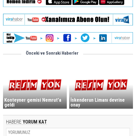
Önceki ve Sonraki Haberler
Konteyner gemisi Nemrut'a
İskenderun Limanı devrine
geldi
onay
HABERE
YORUM KAT