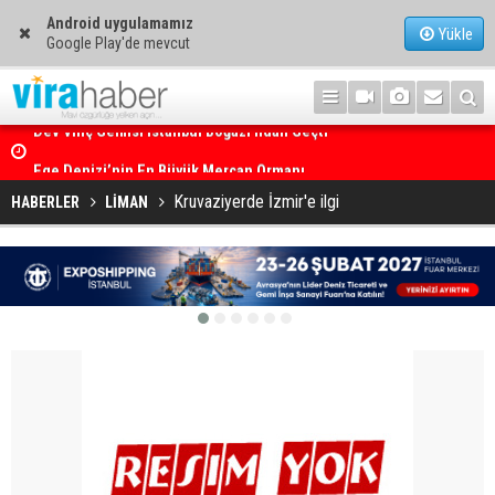
Android uygulamamız
Yükle
Google Play'de mevcut
Ege Denizi’nin En Büyük Mercan Ormanı
Kruvaziyerde İzmir'e ilgi
HABERLER
LİMAN