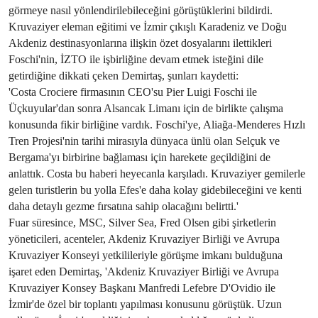
görmeye nasıl yönlendirilebileceğini görüştüklerini bildirdi.
Kruvaziyer eleman eğitimi ve İzmir çıkışlı Karadeniz ve Doğu
Akdeniz destinasyonlarına ilişkin özet dosyalarını ilettikleri
Foschi'nin, İZTO ile işbirliğine devam etmek isteğini dile
getirdiğine dikkati çeken Demirtaş, şunları kaydetti:
'Costa Crociere firmasının CEO'su Pier Luigi Foschi ile
Üçkuyular'dan sonra Alsancak Limanı için de birlikte çalışma
konusunda fikir birliğine vardık. Foschi'ye, Aliağa-Menderes Hızlı
Tren Projesi'nin tarihi mirasıyla dünyaca ünlü olan Selçuk ve
Bergama'yı birbirine bağlaması için harekete geçildiğini de
anlattık. Costa bu haberi heyecanla karşıladı. Kruvaziyer gemilerle
gelen turistlerin bu yolla Efes'e daha kolay gidebileceğini ve kenti
daha detaylı gezme fırsatına sahip olacağını belirtti.'
Fuar süresince, MSC, Silver Sea, Fred Olsen gibi şirketlerin
yöneticileri, acenteler, Akdeniz Kruvaziyer Birliği ve Avrupa
Kruvaziyer Konseyi yetkilileriyle görüşme imkanı bulduğuna
işaret eden Demirtaş, 'Akdeniz Kruvaziyer Birliği ve Avrupa
Kruvaziyer Konsey Başkanı Manfredi Lefebre D'Ovidio ile
İzmir'de özel bir toplantı yapılması konusunu görüştük. Uzun