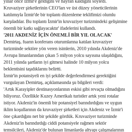
yıllar önce İzmir'e geldiğini ve hayran kaldığını söyledi.
Kruvaziyer şirketlerinin CEO'ları ve üst düzey yöneticilerinin
katılımıyla İzmir'de bir toplantı düzenleme teklifimizi olumlu
karşıladılar. Bu toplantı İzmir'in kruvaziyer turizmindeki gelişimine
önemli bir katkı sağlayacaktır' ifadelerini kullandı.
'2011 AKDENİZ İÇİN ÖNEMLİ BİR YIL OLACAK'
Demirtaş, fuarın konferans oturumlarına katılan kruvaziyer
turizminde sektöre yön veren isimlerin, 2010 yılında Akdeniz'de
Avrupa limanlarından çıkan 5 milyon yolcu sayısına ulaşıldığını,
2011 yılında şartların iyi gitmesi halinde 10 milyon yolcu
beklentisini taşıdıklarını belirtti.
İzmir'in potansiyeli en iyi şekilde değerlendirmesi gerektiğini
vurgulayan Demirtaş, açıklamasında şu bilgileri verdi:
'Artık Karayipler destinasyonlarının eskisi gibi revaçta olmadığını
biliyoruz. Özellikle Kuzey Amerikalı turistler artık yeni rotalar
istiyor. Akdeniz'in önemli bir potansiyel barındırdığını ve uygun
iklim koşullarının da kruvaziyer şirketleri için Akdeniz ve İzmir'i
öne çıkardığını net bir şekilde gördük. Kruvaziyer turizminde
Akdeniz'in barındırdığı ciddi potansiyele rağmen sektör
temsilcileri, Akdeniz'de bulunan limanlarda altyapı çalışmalarının