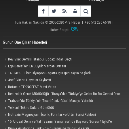
Tüm Hakları Saklıdır © 2006-2020
Vira Haber
| +90 542 236 66 38 |
Haber Scripti
Günün Öne Çıkan Haberleri
Dev Vinç Gemisi İstanbul Boğazı'ndan Geçti
Ege Denizi’nin En Büyük Mercan Ormanı
14. TAYK – Eker Olympos Regatta için geri sayım başladı
Asaf Güneri Hayatını Kaybetti
Rotamız TEKNOFEST Mavi Vatan
Denizcilik Genel Müdürlüğü: "Rusya'dan Türkiye'ye Gelen Ro-Ro Gemisi Dron
Saldırısına Uğradı"
Trabzon'da Türkiye'nin Ticari Deniz Gücü Masaya Yatırıldı
Yelkenli Tekne Sulara Gömüldü
Nutraxin Magnezyum: İçerik, Formlar ve Ürün Serisi Rehberi
15. Ulusal Gemi ve Yat Tasarım Yarışması'nda Başvuru Süresi 4 Eylül'e
Uzatıldı
Rusya Açıklarında Türk Ro-Ro Gemisine Saldırı: 4 Yaralı