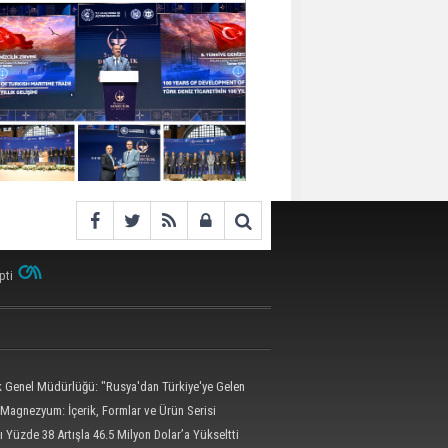
pti
ik Genel Müdürlüğü: "Rusya'dan Türkiye'ye Gelen
 Dron Saldırısına Uğradı"
Magnezyum: İçerik, Formlar ve Ürün Serisi
ı Yüzde 38 Artışla 46.5 Milyon Dolar’a Yükseltti