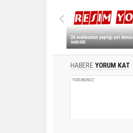
26 mahkumun yaptığı yat deniz
indirildi
HABERE
YORUM KAT