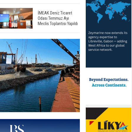
İMEAK Deniz Ticaret
Odası Temmuz Ayı
Meclis Toplantısı Yapıldı