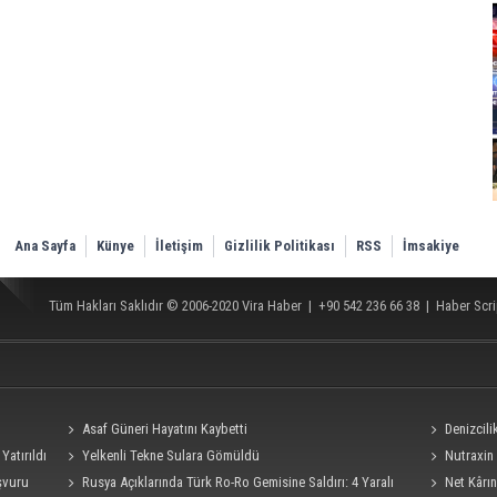
Ana Sayfa
Künye
İletişim
Gizlilik Politikası
RSS
İmsakiye
Tüm Hakları Saklıdır © 2006-2020
Vira Haber
| +90 542 236 66 38 |
Haber Scri
Asaf Güneri Hayatını Kaybetti
Denizcil
Yatırıldı
Yelkenli Tekne Sulara Gömüldü
Ro-Ro Gemisi
Nutraxin 
şvuru
Rusya Açıklarında Türk Ro-Ro Gemisine Saldırı: 4 Yaralı
Rehberi
Net Kârın