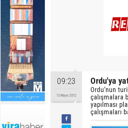
Ordu'ya yat
09:23
Ordu’nun tur
çalışmalara b
15 Mayıs 2012
yapılması pla
çalışmaları ba