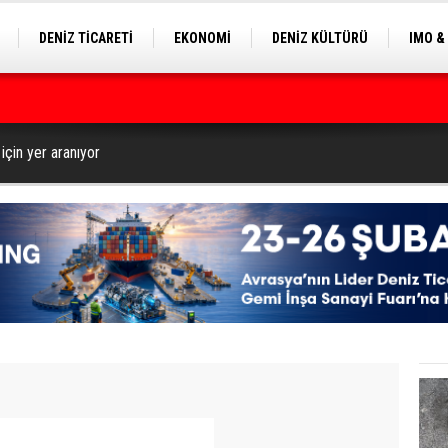
DENİZ TİCARETİ
EKONOMİ
DENİZ KÜLTÜRÜ
IMO &
EKLE
BALIKÇILIK
ÇEVRE
SEKTÖRDEN
ilyon Dolar’a Yükseltti
 için yer aranıyor