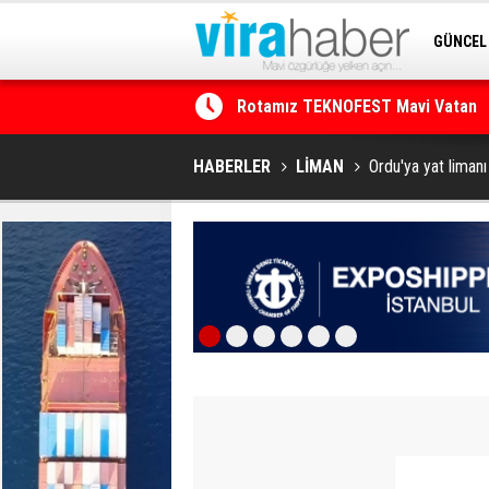
GÜNCEL
Rotamız TEKNOFEST Mavi Vatan
SİTENE 
Net Kârını Yüzde 38 Artışla 46.5 M
HABERLER
LİMAN
Ordu'ya yat limanı