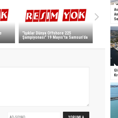
As
An
Se
e
"Işıklar Dünya Offshore 225
Şampiyonası" 19 Mayıs'ta Samsun'da
Gl
Kr