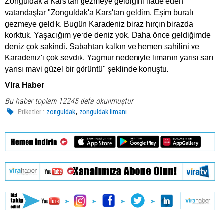
Zonguldak'a Kars'tan gezmeye geldiğini ifade eden
vatandaşlar "Zonguldak'a Kars'tan geldim. Eşim buralı
gezmeye geldik. Bugün Karadeniz biraz hırçın birazda
korktuk. Yaşadığım yerde deniz yok. Daha önce geldiğimde
deniz çok sakindi. Sabahtan kalkın ve hemen sahilini ve
Karadeniz'i çok sevdik. Yağmur nedeniyle limanın yarısı sarı
yarısı mavi güzel bir görüntü" şeklinde konuştu.
Vira Haber
Bu haber toplam 12245 defa okunmuştur
,
Etiketler :
zonguldak
zonguldak limanı