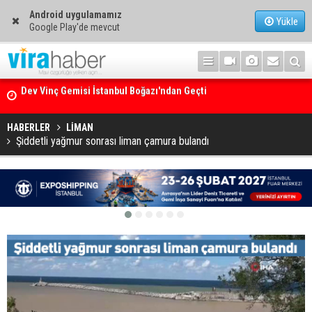
Android uygulamamız
Yükle
Google Play'de mevcut
Ege Denizi’nin En Büyük Mercan Ormanı
HABERLER
LİMAN
Şiddetli yağmur sonrası liman çamura bulandı