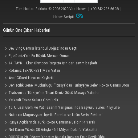
Tüm Hakları Saklıdır © 2006-2020
Vira Haber
| +90 542 236 66 38 |
Haber Scripti
Günün Öne Çıkan Haberleri
Dev Vinç Gemisi İstanbul Boğazı'ndan Geçti
Ege Denizi’nin En Büyük Mercan Ormanı
14. TAYK – Eker Olympos Regatta için geri sayım başladı
Rotamız TEKNOFEST Mavi Vatan
Asaf Güneri Hayatını Kaybetti
Denizcilik Genel Müdürlüğü: "Rusya'dan Türkiye'ye Gelen Ro-Ro Gemisi Dron
Saldırısına Uğradı"
Trabzon'da Türkiye'nin Ticari Deniz Gücü Masaya Yatırıldı
Yelkenli Tekne Sulara Gömüldü
15. Ulusal Gemi ve Yat Tasarım Yarışması'nda Başvuru Süresi 4 Eylül'e
Uzatıldı
Nutraxin Magnezyum: İçerik, Formlar ve Ürün Serisi Rehberi
Rusya Açıklarında Türk Ro-Ro Gemisine Saldırı: 4 Yaralı
Net Kârını Yüzde 38 Artışla 46.5 Milyon Dolar’a Yükseltti
DÖDER'in 28. Dönem Yönetim Kurulu Başkanı Emir Çevik Oldu