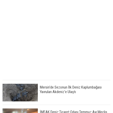
Mersin'de Sezonun İlk Deniz Kaplumbağası
Yavruları Akdeniz'e Ulaştı
İMEAK Deniz Ticaret Odası Temmuz Ayı Meclis