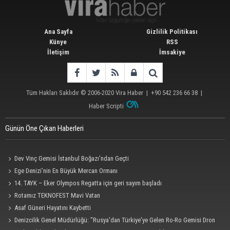
Ana Sayfa
Gizlilik Politikası
Künye
RSS
İletişim
İmsakiye
Tüm Hakları Saklıdır © 2006-2020
Vira Haber
| +90 542 236 66 38 |
Haber Scripti
Günün Öne Çıkan Haberleri
Dev Vinç Gemisi İstanbul Boğazı'ndan Geçti
Ege Denizi’nin En Büyük Mercan Ormanı
14. TAYK – Eker Olympos Regatta için geri sayım başladı
Rotamız TEKNOFEST Mavi Vatan
Asaf Güneri Hayatını Kaybetti
Denizcilik Genel Müdürlüğü: "Rusya'dan Türkiye'ye Gelen Ro-Ro Gemisi Dron