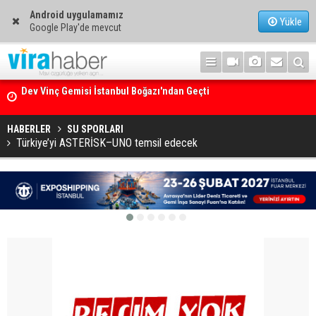
Android uygulamamız
Yükle
Google Play'de mevcut
Ege Denizi’nin En Büyük Mercan Ormanı
HABERLER
SU SPORLARI
Türkiye’yi ASTERİSK–UNO temsil edecek