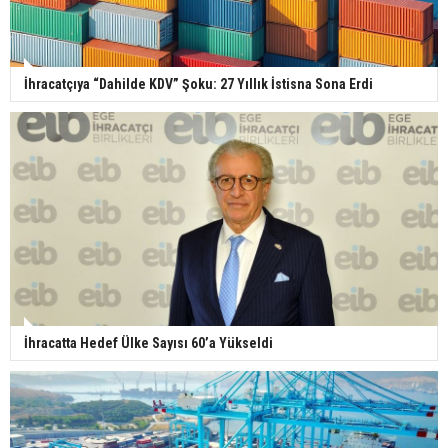
İhracatçıya “Dahilde KDV” Şoku: 27 Yıllık İstisna Sona Erdi
İhracatta Hedef Ülke Sayısı 60’a Yükseldi