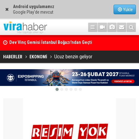
Android uygulamamız
Yükle
Google Play'de mevcut
Dev Vinç Gemisi İstanbul Boğazı'ndan Geçti
Ege Denizi’nin En Büyük Mercan Ormanı
Ucuz benzin geliyor
HABERLER
EKONOMİ