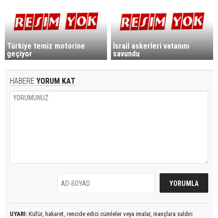
Türkiye temiz motorine
İsrail askerleri vatanını
geçiyor
savundu
HABERE
YORUM KAT
UYARI:
Küfür, hakaret, rencide edici cümleler veya imalar, inançlara saldırı