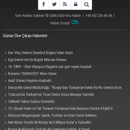
Tüm Hakları Saklıdır © 2006-2020
Vira Haber
| +90 542 236 66 38 |
Haber Scripti
Günün Öne Çıkan Haberleri
Dev Vinç Gemisi İstanbul Boğazı'ndan Geçti
Ege Denizi’nin En Büyük Mercan Ormanı
14. TAYK – Eker Olympos Regatta için geri sayım başladı
Rotamız TEKNOFEST Mavi Vatan
Asaf Güneri Hayatını Kaybetti
Denizcilik Genel Müdürlüğü: "Rusya'dan Türkiye'ye Gelen Ro-Ro Gemisi Dron
Saldırısına Uğradı"
Trabzon'da Türkiye'nin Ticari Deniz Gücü Masaya Yatırıldı
Yelkenli Tekne Sulara Gömüldü
15. Ulusal Gemi ve Yat Tasarım Yarışması'nda Başvuru Süresi 4 Eylül'e
Uzatıldı
Nutraxin Magnezyum: İçerik, Formlar ve Ürün Serisi Rehberi
Net Kârını Yüzde 38 Artışla 46.5 Milyon Dolar’a Yükseltti
Rusya Açıklarında Türk Ro-Ro Gemisine Saldırı: 4 Yaralı