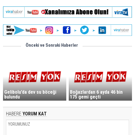
Önceki ve Sonraki Haberler
Gelibolu’da dev su böceği
Boğazlardan 6 ayda 46 bin
bulundu
175 gemi geçti
HABERE
YORUM KAT