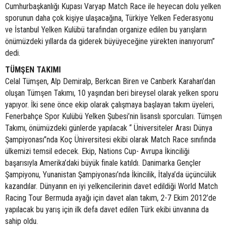
Cumhurbaşkanlığı Kupası Varyap Match Race ile heyecan dolu yelken
sporunun daha çok kişiye ulaşacağına, Türkiye Yelken Federasyonu
ve İstanbul Yelken Kulübü tarafından organize edilen bu yarışların
önümüzdeki yıllarda da giderek büyüyeceğine yürekten inanıyorum”
dedi.
TÜMŞEN TAKIMI
Celal Tümşen, Alp Demiralp, Berkcan Biren ve Canberk Karahan’dan
oluşan Tümşen Takımı, 10 yaşından beri bireysel olarak yelken sporu
yapıyor. İki sene önce ekip olarak çalışmaya başlayan takım üyeleri,
Fenerbahçe Spor Kulübü Yelken Şubesi’nin lisanslı sporcuları. Tümşen
Takımı, önümüzdeki günlerde yapılacak “ Üniversiteler Arası Dünya
Şampiyonası”nda Koç Üniversitesi ekibi olarak Match Race sınıfında
ülkemizi temsil edecek. Ekip, Nations Cup- Avrupa İkinciliği
başarısıyla Amerika’daki büyük finale katıldı. Danimarka Gençler
Şampiyonu, Yunanistan Şampiyonası’nda İkincilik, İtalya’da üçüncülük
kazandılar. Dünyanın en iyi yelkencilerinin davet edildiği World Match
Racing Tour Bermuda ayağı için davet alan takım, 2-7 Ekim 2012’de
yapılacak bu yarış için ilk defa davet edilen Türk ekibi ünvanına da
sahip oldu.