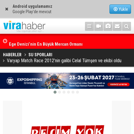
Android uygulamamız
Yükle
Google Play'de mevcut
Ege Denizi’nin En Büyük Mercan Ormanı
HABERLER
SU SPORLARI
Varyap Match Race 2012’nin galibi Celal Tümşen ve ekibi oldu