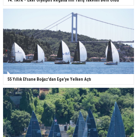
55 Yıllık Efsane Boğaz'dan Ege'ye Yelken Açtı