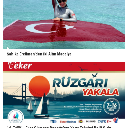
Şahika Ercümen'den İki Altın Madalya
14. TAYK – Eker Olympos Regatta'nın Yarış Takvimi Belli Oldu