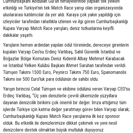
Cumhurbaşkanı Abdullah Gül’ün himayelerinde yapılan tek yelken
etkinliği ve Türkiye’nin tek Match Race yarışı olan organizasyonda
uluslararası katılımcılar da yer aldı. Karaya çok yakın yapıldığı için
izleyiciler tarafından rahatlıkla izlenen ve ilgi gören Cumhurbaşkanlığı
Kupası Varyap Match Race yarışları, deniz tutkunlarına keyifli
dakikalar yaşattı.
Yarışların hemen ardından yapılan ödül töreninde, dereceye girenlerin
kupaları Varyap Ceo’su Erdinç Varlıbaş, Sahil Güvenlik İstanbul ve
Boğazlar Bölge Komutanı Deniz Kıdemli Albay Mehmet Karabacak
ve İstanbul Yelken Kulübü Başkanı Ahmet Saruhan tarafından verildi.
Tümşen Takımı 1500 Euro, Peynirci Takımı 750 Euro, Spanomanolis
Takımı ise 500 Euro’luk para ödülünün de sahibi oldu.
Yarışın birincisi Celal Tümşen ve ekibine ödülünü veren Varyap CEO’su
Erdinç Varlıbaş, “Üç yanı denizlerle çevrili ülkemizde yüzyıllara
dayanan denizcilik birikimi çok önemli bir değer. İmza attığımız tüm
işlerde Türkiye için katma değer yaratmayı görev bilen Varyap olarak;
Cumhurbaşkanlığı Kupası Match Race yarışlarına ilk kez sponsor
olduk. Bu etkinlik ile denizlerimize dikkat çekmek ve yeni nesil
denizcilere destek olmaktan büyük mutluluk duyuyoruz.