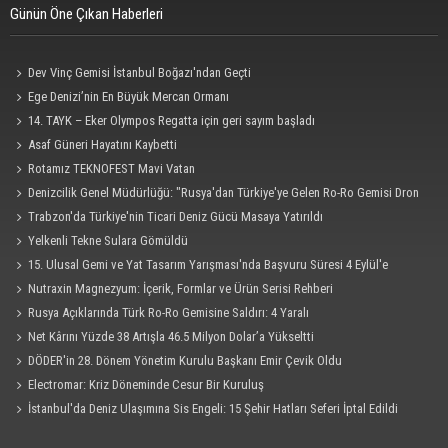
Günün Öne Çıkan Haberleri
Dev Vinç Gemisi İstanbul Boğazı'ndan Geçti
Ege Denizi’nin En Büyük Mercan Ormanı
14. TAYK – Eker Olympos Regatta için geri sayım başladı
Asaf Güneri Hayatını Kaybetti
Rotamız TEKNOFEST Mavi Vatan
Denizcilik Genel Müdürlüğü: "Rusya'dan Türkiye'ye Gelen Ro-Ro Gemisi Dron
Saldırısına Uğradı"
Trabzon'da Türkiye'nin Ticari Deniz Gücü Masaya Yatırıldı
Yelkenli Tekne Sulara Gömüldü
15. Ulusal Gemi ve Yat Tasarım Yarışması'nda Başvuru Süresi 4 Eylül'e
Uzatıldı
Nutraxin Magnezyum: İçerik, Formlar ve Ürün Serisi Rehberi
Rusya Açıklarında Türk Ro-Ro Gemisine Saldırı: 4 Yaralı
Net Kârını Yüzde 38 Artışla 46.5 Milyon Dolar’a Yükseltti
DÖDER'in 28. Dönem Yönetim Kurulu Başkanı Emir Çevik Oldu
Electromar: Kriz Döneminde Cesur Bir Kuruluş
İstanbul'da Deniz Ulaşımına Sis Engeli: 15 Şehir Hatları Seferi İptal Edildi