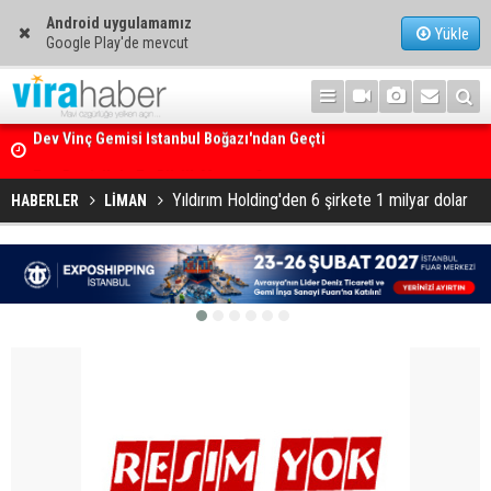
Android uygulamamız
Yükle
Google Play'de mevcut
Ege Denizi’nin En Büyük Mercan Ormanı
Yıldırım Holding'den 6 şirkete 1 milyar dolar
HABERLER
LİMAN