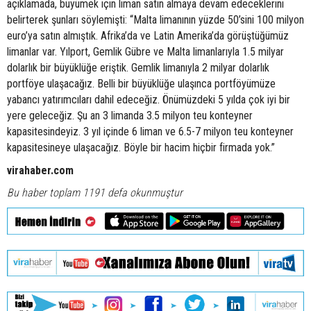
açıklamada, büyümek için liman satın almaya devam edeceklerini
belirterek şunları söylemişti: “Malta limanının yüzde 50’sini 100 milyon
euro’ya satın almıştık. Afrika’da ve Latin Amerika’da görüştüğümüz
limanlar var. Yılport, Gemlik Gübre ve Malta limanlarıyla 1.5 milyar
dolarlık bir büyüklüğe eriştik. Gemlik limanıyla 2 milyar dolarlık
portföye ulaşacağız. Belli bir büyüklüğe ulaşınca portföyümüze
yabancı yatırımcıları dahil edeceğiz. Önümüzdeki 5 yılda çok iyi bir
yere geleceğiz. Şu an 3 limanda 3.5 milyon teu konteyner
kapasitesindeyiz. 3 yıl içinde 6 liman ve 6.5-7 milyon teu konteyner
kapasitesineye ulaşacağız. Böyle bir hacim hiçbir firmada yok.”
virahaber.com
Bu haber toplam 1191 defa okunmuştur