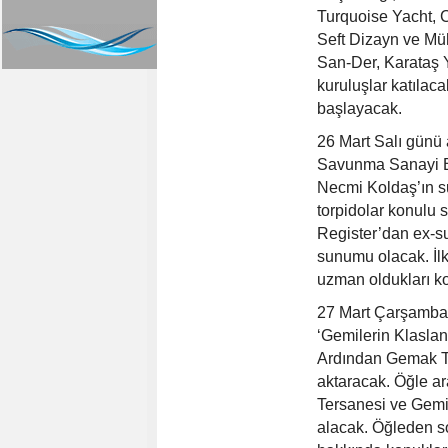
Turquoise Yacht, 
Seft Dizayn ve Mü
San-Der, Karataş 
kuruluşlar katılac
başlayacak.
26 Mart Salı günü 
Savunma Sanayi Ba
Necmi Koldaş’ın s
torpidolar konulu 
Register’dan ex-su
sunumu olacak. İl
uzman oldukları ko
27 Mart Çarşamba 
‘Gemilerin Klasla
Ardından Gemak Te
aktaracak. Öğle a
Tersanesi ve Gemi
alacak. Öğleden so