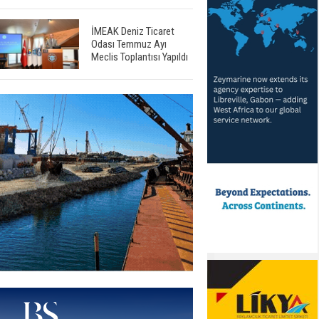
İMEAK Deniz Ticaret
Odası Temmuz Ayı
Meclis Toplantısı Yapıldı