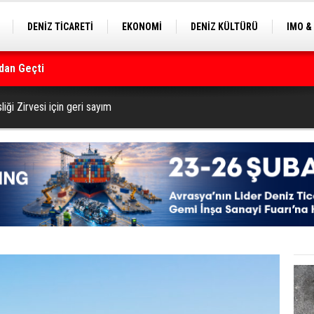
DENİZ TİCARETİ
EKONOMİ
DENİZ KÜLTÜRÜ
IMO &
dan Geçti
EKLE
BALIKÇILIK
ÇEVRE
SEKTÖRDEN
rmanı
iği Zirvesi için geri sayım