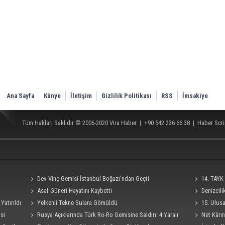
Ana Sayfa
Künye
İletişim
Gizlilik Politikası
RSS
İmsakiye
Tüm Hakları Saklıdır © 2006-2020
Vira Haber
| +90 542 236 66 38 |
Haber Scri
Dev Vinç Gemisi İstanbul Boğazı'ndan Geçti
14. TAYK 
Asaf Güneri Hayatını Kaybetti
Denizcil
Yatırıldı
Yelkenli Tekne Sulara Gömüldü
Ro-Ro Gemisi
15. Ulus
si
Rusya Açıklarında Türk Ro-Ro Gemisine Saldırı: 4 Yaralı
Süresi 4 Eylü
Net Kârın