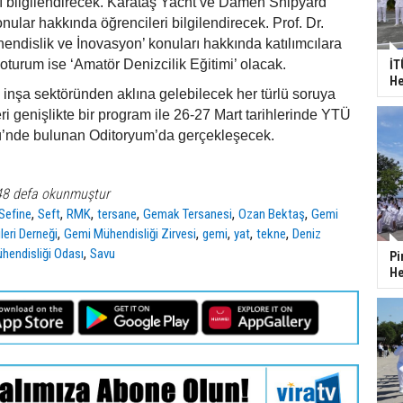
ı bilgilendirecek. Karataş Yacht ve Damen Shipyard
nular hakkında öğrencileri bilgilendirecek. Prof. Dr.
ndislik ve İnovasyon’ konuları hakkında katılımcılara
 oturum ise ‘Amatör Denizcilik Eğitimi’ olacak.
İT
He
i inşa sektöründen aklına gelebilecek her türlü soruya
ri genişlikte bir program ile 26-27 Mart tarihlerinde YTÜ
’nde bulunan Oditoryum’da gerçekleşecek.
48 defa okunmuştur
,
,
,
,
,
,
Sefine
Seft
RMK
tersane
Gemak Tersanesi
Ozan Bektaş
Gemi
,
,
,
,
,
eri Derneği
Gemi Mühendisliği Zirvesi
gemi
yat
tekne
Deniz
,
hendisliği Odası
Savu
Pi
He