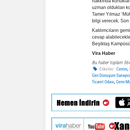
hakkında konuklar
uzman oldukları ko
Tamer Yılmaz ‘Mühe
bilgi verecek. Son
Katılımcıların gem
cevap alabilecekle
Beşiktaş Kampüsü
Vira Haber
Bu haber toplam 56
,
Etiketler :
Cemre
Geri Dönüşüm Sanayicil
,
Ticaret Odası
Gemi Mü