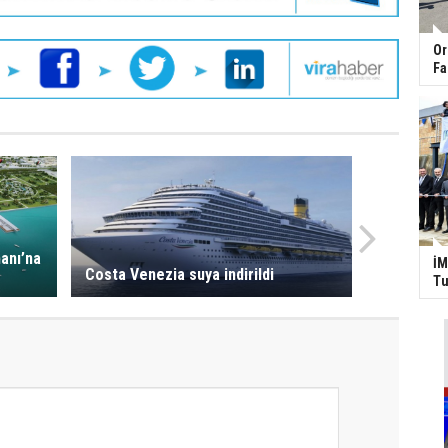
Or
Fa
manı’na
İM
Costa Venezia suya indirildi
Tu