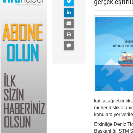
gerçekleştiril
katılacağı etkinlik
mühendislik alanın
konulara yer veril
Etkinliğe Deniz T
Başkanlığı, STM Sa