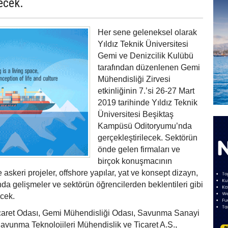
ecek.
Her sene geleneksel olarak
Yıldız Teknik Üniversitesi
Gemi ve Denizcilik Kulübü
tarafından düzenlenen Gemi
Mühendisliği Zirvesi
etkinliğinin 7.’si 26-27 Mart
2019 tarihinde Yıldız Teknik
Üniversitesi Beşiktaş
Kampüsü Oditoryumu’nda
gerçekleştirilecek. Sektörün
önde gelen firmaları ve
birçok konuşmacının
te askeri projeler, offshore yapılar, yat ve konsept dizayn,
da gelişmeler ve sektörün öğrencilerden beklentileri gibi
ecek.
icaret Odası, Gemi Mühendisliği Odası, Savunma Sanayi
vunma Teknolojileri Mühendislik ve Ticaret A.Ş.,