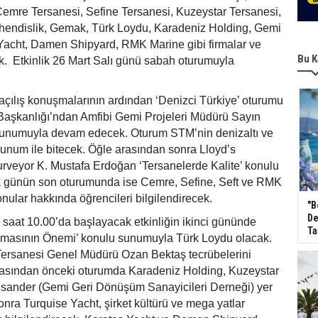
Cemre Tersanesi, Sefine Tersanesi, Kuzeystar Tersanesi,
hendislik, Gemak, Türk Loydu, Karadeniz Holding, Gemi
Yacht, Damen Shipyard, RMK Marine gibi firmalar ve
Bu K
ak. Etkinlik 26 Mart Salı günü sabah oturumuyla
açılış konuşmalarının ardından ‘Denizci Türkiye’ oturumu
şkanlığı’ndan Amfibi Gemi Projeleri Müdürü Sayın
unumuyla devam edecek. Oturum STM’nin denizaltı ve
sunum ile bitecek. Öğle arasından sonra Lloyd’s
rveyor K. Mustafa Erdoğan ‘Tersanelerde Kalite’ konulu
k günün son oturumunda ise Cemre, Sefine, Seft ve RMK
nular hakkında öğrencileri bilgilendirecek.
"B
De
saat 10.00’da başlayacak etkinliğin ikinci gününde
Ta
nmasının Önemi’ konulu sunumuyla Türk Loydu olacak.
rsanesi Genel Müdürü Ozan Bektaş tecrübelerini
rasından önceki oturumda Karadeniz Holding, Kuzeystar
sander (Gemi Geri Dönüşüm Sanayicileri Derneği) yer
nra Turquise Yacht, şirket kültürü ve mega yatlar