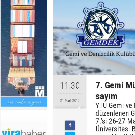
7. Gemi Müh
11:30
sayım
21 Mart 2019
YTÜ Gemi ve 
düzenlenen Ge
7.’si 26-27 M
Üniversitesi