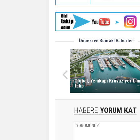
Önceki ve Sonraki Haberler
Global, Yenikapı Kruvaziyer Li
talip
HABERE
YORUM KAT