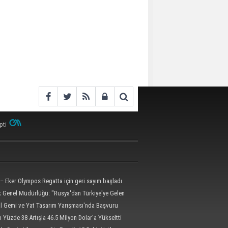
pti
– Eker Olympos Regatta için geri sayım başladı
ik Genel Müdürlüğü: "Rusya'dan Türkiye'ye Gelen
 Dron Saldırısına Uğradı"
al Gemi ve Yat Tasarım Yarışması'nda Başvuru
l'e Uzatıldı
ı Yüzde 38 Artışla 46.5 Milyon Dolar’a Yükseltti