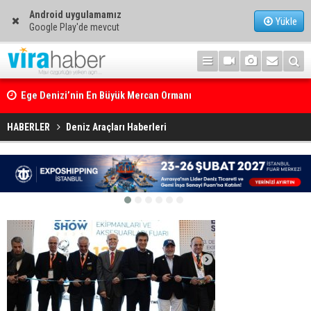
Android uygulamamız
Yükle
Google Play'de mevcut
Ege Denizi’nin En Büyük Mercan Ormanı
HABERLER
Deniz Araçları Haberleri