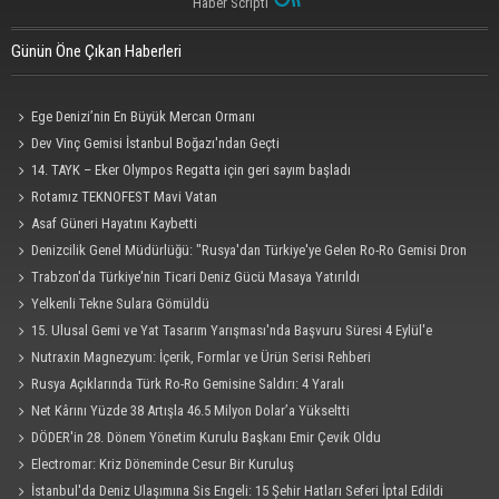
Haber Scripti
Günün Öne Çıkan Haberleri
Ege Denizi’nin En Büyük Mercan Ormanı
Dev Vinç Gemisi İstanbul Boğazı'ndan Geçti
14. TAYK – Eker Olympos Regatta için geri sayım başladı
Rotamız TEKNOFEST Mavi Vatan
Asaf Güneri Hayatını Kaybetti
Denizcilik Genel Müdürlüğü: "Rusya'dan Türkiye'ye Gelen Ro-Ro Gemisi Dron
Saldırısına Uğradı"
Trabzon'da Türkiye'nin Ticari Deniz Gücü Masaya Yatırıldı
Yelkenli Tekne Sulara Gömüldü
15. Ulusal Gemi ve Yat Tasarım Yarışması'nda Başvuru Süresi 4 Eylül'e
Uzatıldı
Nutraxin Magnezyum: İçerik, Formlar ve Ürün Serisi Rehberi
Rusya Açıklarında Türk Ro-Ro Gemisine Saldırı: 4 Yaralı
Net Kârını Yüzde 38 Artışla 46.5 Milyon Dolar’a Yükseltti
DÖDER'in 28. Dönem Yönetim Kurulu Başkanı Emir Çevik Oldu
Electromar: Kriz Döneminde Cesur Bir Kuruluş
İstanbul'da Deniz Ulaşımına Sis Engeli: 15 Şehir Hatları Seferi İptal Edildi