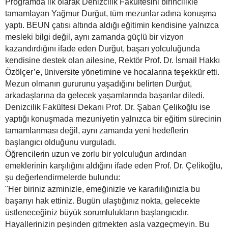
Programda ilk olarak Denizcilik Fakültesini birincilikle
tamamlayan Yağmur Durğut, tüm mezunlar adına konuşma
yaptı. BEUN çatısı altında aldığı eğitimin kendisine yalnızca
mesleki bilgi değil, aynı zamanda güçlü bir vizyon
kazandırdığını ifade eden Durğut, başarı yolculuğunda
kendisine destek olan ailesine, Rektör Prof. Dr. İsmail Hakkı
Özölçer’e, üniversite yönetimine ve hocalarına teşekkür etti.
Mezun olmanın gururunu yaşadığını belirten Durğut,
arkadaşlarına da gelecek yaşamlarında başarılar diledi.
Denizcilik Fakültesi Dekanı Prof. Dr. Şaban Çelikoğlu ise
yaptığı konuşmada mezuniyetin yalnızca bir eğitim sürecinin
tamamlanması değil, aynı zamanda yeni hedeflerin
başlangıcı olduğunu vurguladı.
Öğrencilerin uzun ve zorlu bir yolculuğun ardından
emeklerinin karşılığını aldığını ifade eden Prof. Dr. Çelikoğlu,
şu değerlendirmelerde bulundu:
"Her biriniz azminizle, emeğinizle ve kararlılığınızla bu
başarıyı hak ettiniz. Bugün ulaştığınız nokta, gelecekte
üstleneceğiniz büyük sorumlulukların başlangıcıdır.
Hayallerinizin peşinden gitmekten asla vazgeçmeyin. Bu