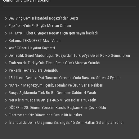
Günün Öne Çıkan Haberleri
Dev Vinç Gemisi İstanbul Boğazı'ndan Geçti
Ege Denizi’nin En Büyük Mercan Ormanı
14. TAYK – Eker Olympos Regatta için geri sayım başladı
Rotamız TEKNOFEST Mavi Vatan
Asaf Güneri Hayatını Kaybetti
Denizcilik Genel Müdürlüğü: "Rusya'dan Türkiye'ye Gelen Ro-Ro Gemisi Dron
Saldırısına Uğradı"
Trabzon'da Türkiye'nin Ticari Deniz Gücü Masaya Yatırıldı
Yelkenli Tekne Sulara Gömüldü
15. Ulusal Gemi ve Yat Tasarım Yarışması'nda Başvuru Süresi 4 Eylül'e
Uzatıldı
Nutraxin Magnezyum: İçerik, Formlar ve Ürün Serisi Rehberi
Rusya Açıklarında Türk Ro-Ro Gemisine Saldırı: 4 Yaralı
Net Kârını Yüzde 38 Artışla 46.5 Milyon Dolar’a Yükseltti
DÖDER'in 28. Dönem Yönetim Kurulu Başkanı Emir Çevik Oldu
Electromar: Kriz Döneminde Cesur Bir Kuruluş
İstanbul'da Deniz Ulaşımına Sis Engeli: 15 Şehir Hatları Seferi İptal Edildi