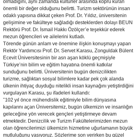
olmadığını, aynı zamanda kültürler arasında köprü kuran
önemli bir değer olduğunu belirtti. Turizm sektörünün insan
odaklı yapısına dikkat çeken Prof. Dr. Yıldız, üniversitenin
gelişimine ve fakülteye sağladığı desteklerden dolayı BEUN
Rektörü Prof. Dr. İsmail Hakkı Özölçer’e teşekkür ederek
mezun öğrencileri ve ailelerini kutladı.
Törende günün anlam ve önemine ilişkin konuşmayı yapan
Rektör Yardımcısı Prof. Dr. Servet Karasu, Zonguldak Bülent
Ecevit Üniversitesinin bir asrı aşan köklü geçmişiyle
Türkiye’nin bilim ve eğitim hayatına önemli katkılar
sunduğunu belirtti. Üniversitenin bugün denizcilikten
turizme, sağlıktan sosyal bilimlere kadar pek çok alanda
ülkenin ihtiyaç duyduğu nitelikli insan kaynağını yetiştirdiğini
vurgulayan Karasu, şu ifadeleri kullandı:
"102 yıl önce mühendislik eğitimiyle bilim dünyasına
kapılarını açan Üniversitemiz, bugün ülkemizin ve insanlığın
geleceğine yön verecek gençleri yetiştirmeye devam
etmektedir. Denizcilik ve Turizm Fakültelerimizden mezun
olan öğrencilerimizi ülkemizin hizmetine uğurlamanın büyük
mutluluğunu yaşıyoruz. Sözlerime son verirken bu güzel