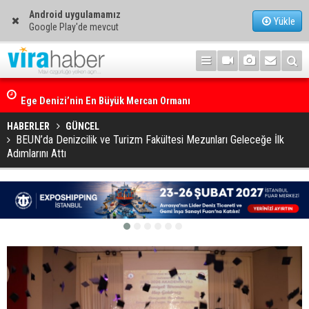
Android uygulamamız
Yükle
Google Play'de mevcut
Ege Denizi’nin En Büyük Mercan Ormanı
HABERLER
GÜNCEL
BEUN’da Denizcilik ve Turizm Fakültesi Mezunları Geleceğe İlk
Adımlarını Attı