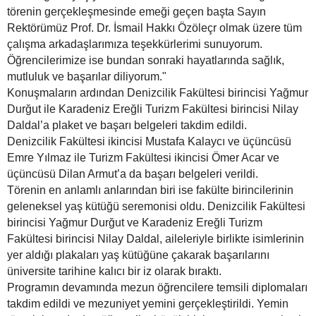
törenin gerçekleşmesinde emeği geçen başta Sayın
Rektörümüz Prof. Dr. İsmail Hakkı Özöleçr olmak üzere tüm
çalışma arkadaşlarımıza teşekkürlerimi sunuyorum.
Öğrencilerimize ise bundan sonraki hayatlarında sağlık,
mutluluk ve başarılar diliyorum."
Konuşmaların ardından Denizcilik Fakültesi birincisi Yağmur
Durğut ile Karadeniz Ereğli Turizm Fakültesi birincisi Nilay
Daldal’a plaket ve başarı belgeleri takdim edildi.
Denizcilik Fakültesi ikincisi Mustafa Kalaycı ve üçüncüsü
Emre Yılmaz ile Turizm Fakültesi ikincisi Ömer Acar ve
üçüncüsü Dilan Armut’a da başarı belgeleri verildi.
Törenin en anlamlı anlarından biri ise fakülte birincilerinin
geleneksel yaş kütüğü seremonisi oldu. Denizcilik Fakültesi
birincisi Yağmur Durğut ve Karadeniz Ereğli Turizm
Fakültesi birincisi Nilay Daldal, aileleriyle birlikte isimlerinin
yer aldığı plakaları yaş kütüğüne çakarak başarılarını
üniversite tarihine kalıcı bir iz olarak bıraktı.
Programın devamında mezun öğrencilere temsili diplomaları
takdim edildi ve mezuniyet yemini gerçekleştirildi. Yemin