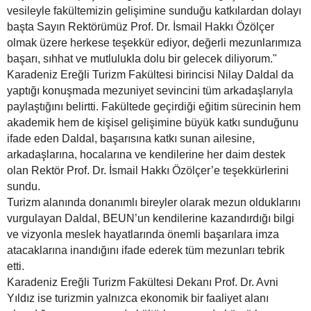
vesileyle fakültemizin gelişimine sunduğu katkılardan dolayı
başta Sayın Rektörümüz Prof. Dr. İsmail Hakkı Özölçer
olmak üzere herkese teşekkür ediyor, değerli mezunlarımıza
başarı, sıhhat ve mutlulukla dolu bir gelecek diliyorum."
Karadeniz Ereğli Turizm Fakültesi birincisi Nilay Daldal da
yaptığı konuşmada mezuniyet sevincini tüm arkadaşlarıyla
paylaştığını belirtti. Fakültede geçirdiği eğitim sürecinin hem
akademik hem de kişisel gelişimine büyük katkı sunduğunu
ifade eden Daldal, başarısına katkı sunan ailesine,
arkadaşlarına, hocalarına ve kendilerine her daim destek
olan Rektör Prof. Dr. İsmail Hakkı Özölçer’e teşekkürlerini
sundu.
Turizm alanında donanımlı bireyler olarak mezun olduklarını
vurgulayan Daldal, BEUN’un kendilerine kazandırdığı bilgi
ve vizyonla meslek hayatlarında önemli başarılara imza
atacaklarına inandığını ifade ederek tüm mezunları tebrik
etti.
Karadeniz Ereğli Turizm Fakültesi Dekanı Prof. Dr. Avni
Yıldız ise turizmin yalnızca ekonomik bir faaliyet alanı