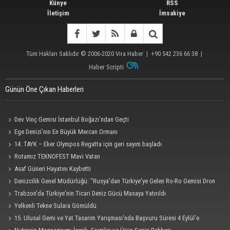
Künye
RSS
İletişim
İmsakiye
Tüm Hakları Saklıdır © 2006-2020
Vira Haber
| +90 542 236 66 38 |
Haber Scripti
Günün Öne Çıkan Haberleri
Dev Vinç Gemisi İstanbul Boğazı'ndan Geçti
Ege Denizi’nin En Büyük Mercan Ormanı
14. TAYK – Eker Olympos Regatta için geri sayım başladı
Rotamız TEKNOFEST Mavi Vatan
Asaf Güneri Hayatını Kaybetti
Denizcilik Genel Müdürlüğü: "Rusya'dan Türkiye'ye Gelen Ro-Ro Gemisi Dron
Saldırısına Uğradı"
Trabzon'da Türkiye'nin Ticari Deniz Gücü Masaya Yatırıldı
Yelkenli Tekne Sulara Gömüldü
15. Ulusal Gemi ve Yat Tasarım Yarışması'nda Başvuru Süresi 4 Eylül'e