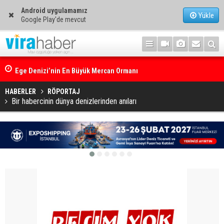
Android uygulamamız
Yükle
Google Play'de mevcut
Ege Denizi’nin En Büyük Mercan Ormanı
HABERLER
RÖPORTAJ
Bir habercinin dünya denizlerinden anıları