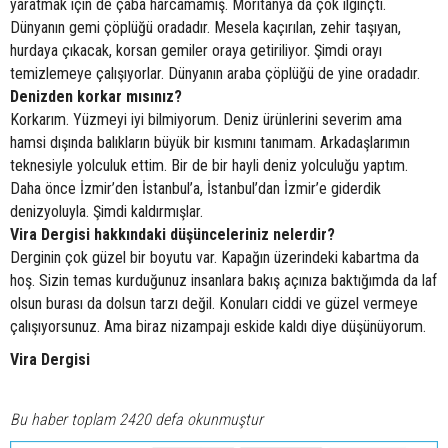
yaratmak için de çaba harcamamış. Moritanya da çok ilginçti.
Dünyanın gemi çöplüğü oradadır. Mesela kaçırılan, zehir taşıyan,
hurdaya çıkacak, korsan gemiler oraya getiriliyor. Şimdi orayı
temizlemeye çalışıyorlar. Dünyanın araba çöplüğü de yine oradadır.
Denizden korkar mısınız?
Korkarım. Yüzmeyi iyi bilmiyorum. Deniz ürünlerini severim ama
hamsi dışında balıkların büyük bir kısmını tanımam. Arkadaşlarımın
teknesiyle yolculuk ettim. Bir de bir hayli deniz yolculuğu yaptım.
Daha önce İzmir’den İstanbul’a, İstanbul’dan İzmir’e giderdik
denizyoluyla. Şimdi kaldırmışlar.
Vira Dergisi hakkındaki düşünceleriniz nelerdir?
Derginin çok güzel bir boyutu var. Kapağın üzerindeki kabartma da
hoş. Sizin temas kurduğunuz insanlara bakış açınıza baktığımda da laf
olsun burası da dolsun tarzı değil. Konuları ciddi ve güzel vermeye
çalışıyorsunuz. Ama biraz nizampajı eskide kaldı diye düşünüyorum.
Vira Dergisi
Bu haber toplam 2420 defa okunmuştur