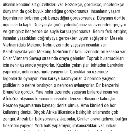
ülkenin kendine ait güzellikleri var. Gezdikçe, gördükçe, inceledikçe
dünyanın da çok büyük olmadığını görüyorsunuz. İnsanların yaşam
biçimlerinin birbirine çok benzediğini görüyorsunuz. Dünyanın dörtte
üçü sularla kaplı. Dolayısıyla çoğu yolculuğunuz su üzerinden geçiyor
ve gittiğiniz her yerde de suyla karşılaşıyorsunuz. Benim fark ettiğim;
insanlar yaşadıkları coğrafyaya gerçekten uyum sağlıyorlar. Mesela
Vietnam’daki Mekong Nehri üzerinde yaşayan insanlar var.
Kamboçya’da yine Mekong Nehri’nin bir kolu üzerinde bir kasaba var.
Onlar Vietnam Savaşı sırasında oraya gelenler. Toprak bulamadıkları
için nehir üzerinde yaşıyorlar. Kazıklar çakmışlar, tahtadan barakalar
yapmışlar, nehrin üzerinde yaşıyorlar. Çocuklar su üzerinde
leğenlerde oynuyor. Yani karaya basmıyorlar. O nehirde yaşıyor,
pisliklerini o nehre bırakıyor, o nehirden avlanıyorlar. Bir benzerini
Brunei’de gördük. Yine nehir üzerinde yaşayan binlerce insan var.
Afrika’da okyanus kenarında insanlar denizin etkisinde kalmışlar.
Resmen yaşamlarının kaynağı deniz olmuş. Ama kimileri de hor
kullanmış denizi. Birçok Afrika ülkesinde balıkçılık anlamında çok
zengin. Ancak bir bakıyorsunuz Japonlar, Çinliler oraya geliyor, balığın
ticaretini yapıyor. Yerli halk yapamıyor, imkansızlıkları var, imkan