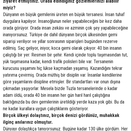
ziyaret etmiştiniz. Orada edindiğiniz gözlemlerinizi alabilir
miyiz?
Dünyanın en büyük gemilerini üreten en büyük tersanesi. İnsan tuhaf
duygulara kapılıyor. İnsanoğlunun neler yapabileceğini bir kez daha
orada görüyor. Orada insan zekâsı ve azminin çok şey yapabileceğine
inanıyorsunuz. Türkiye de dahil dünyanın birçok ülkesinden gemi
siparişi veriliyor ve yıllar sonrasının siparişleri bugünden rezerve
edilmiş. Saç geliyor, iniyor, koca gemi olarak çıkıyor. 40 bin insanın
çalıştığı bir yer. Resmen bir şehir. Kendi içinde toplu taşımasından tut,
yük taşımasına kadar, kendi trafik polisleri bile var. Tersanenin
kurucusu yaşamını hiç lükse kaçmadan yaşamış. Kazandığını tekrar
yatırıma çevirmiş. Orada müthiş bir disiplin var. İnsanlar kendilerine
göre yaşamlarını disipline etmişler. Bir standartları var onun dışına
çıkmadan yaşıyorlar. Mesela bizde Tuzla tersanelerinde o kadar
adam öldü, orada 40 bin insanın her gün harıl harıl çalıştığına
baktığınızda bu dev gemilerinin üretildiği yerde kaza yok gibi. Bu da
ne kadar kurallara uygun çalıştıklarını gösteriyor.
Birçok ülkeyi dolaştınız, birçok denizi gördünüz, muhakkak
ilginç anılarınız olmuştur.
Dünyayı dolaştıkça tanıyorsunuz. Bugüne kadar 130 ülke gördüm. Her