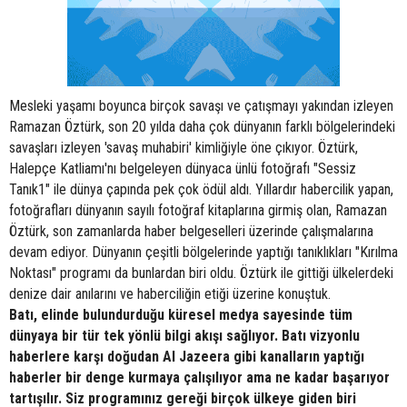
Mesleki yaşamı boyunca birçok savaşı ve çatışmayı yakından izleyen
Ramazan Öztürk, son 20 yılda daha çok dünyanın farklı bölgelerindeki
savaşları izleyen 'savaş muhabiri' kimliğiyle öne çıkıyor. Öztürk,
Halepçe Katliamı'nı belgeleyen dünyaca ünlü fotoğrafı "Sessiz
Tanık1" ile dünya çapında pek çok ödül aldı. Yıllardır habercilik yapan,
fotoğrafları dünyanın sayılı fotoğraf kitaplarına girmiş olan, Ramazan
Öztürk, son zamanlarda haber belgeselleri üzerinde çalışmalarına
devam ediyor. Dünyanın çeşitli bölgelerinde yaptığı tanıklıkları "Kırılma
Noktası" programı da bunlardan biri oldu. Öztürk ile gittiği ülkelerdeki
denize dair anılarını ve haberciliğin etiği üzerine konuştuk.
Batı, elinde bulundurduğu küresel medya sayesinde tüm
dünyaya bir tür tek yönlü bilgi akışı sağlıyor. Batı vizyonlu
haberlere karşı doğudan Al Jazeera gibi kanalların yaptığı
haberler bir denge kurmaya çalışılıyor ama ne kadar başarıyor
tartışılır. Siz programınız gereği birçok ülkeye giden biri