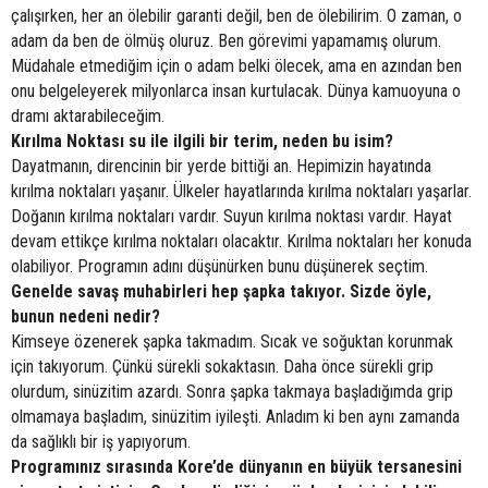
çalışırken, her an ölebilir garanti değil, ben de ölebilirim. O zaman, o
adam da ben de ölmüş oluruz. Ben görevimi yapamamış olurum.
Müdahale etmediğim için o adam belki ölecek, ama en azından ben
onu belgeleyerek milyonlarca insan kurtulacak. Dünya kamuoyuna o
dramı aktarabileceğim.
Kırılma Noktası su ile ilgili bir terim, neden bu isim?
Dayatmanın, direncinin bir yerde bittiği an. Hepimizin hayatında
kırılma noktaları yaşanır. Ülkeler hayatlarında kırılma noktaları yaşarlar.
Doğanın kırılma noktaları vardır. Suyun kırılma noktası vardır. Hayat
devam ettikçe kırılma noktaları olacaktır. Kırılma noktaları her konuda
olabiliyor. Programın adını düşünürken bunu düşünerek seçtim.
Genelde savaş muhabirleri hep şapka takıyor. Sizde öyle,
bunun nedeni nedir?
Kimseye özenerek şapka takmadım. Sıcak ve soğuktan korunmak
için takıyorum. Çünkü sürekli sokaktasın. Daha önce sürekli grip
olurdum, sinüzitim azardı. Sonra şapka takmaya başladığımda grip
olmamaya başladım, sinüzitim iyileşti. Anladım ki ben aynı zamanda
da sağlıklı bir iş yapıyorum.
Programınız sırasında Kore’de dünyanın en büyük tersanesini