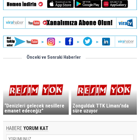
Önceki ve Sonraki Haberler
“Denizleri gelecek nesillere
Zonguldak TTK Limanı'nda
emanet edeceğiz”
süre uzuyor
HABERE
YORUM KAT