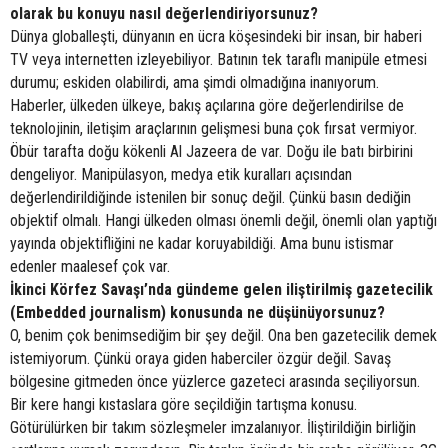
olarak bu konuyu nasıl değerlendiriyorsunuz?
Dünya globalleşti, dünyanın en ücra köşesindeki bir insan, bir haberi
TV veya internetten izleyebiliyor. Batının tek taraflı manipüle etmesi
durumu; eskiden olabilirdi, ama şimdi olmadığına inanıyorum.
Haberler, ülkeden ülkeye, bakış açılarına göre değerlendirilse de
teknolojinin, iletişim araçlarının gelişmesi buna çok fırsat vermiyor.
Öbür tarafta doğu kökenli Al Jazeera de var. Doğu ile batı birbirini
dengeliyor. Manipülasyon, medya etik kuralları açısından
değerlendirildiğinde istenilen bir sonuç değil. Çünkü basın dediğin
objektif olmalı. Hangi ülkeden olması önemli değil, önemli olan yaptığı
yayında objektifliğini ne kadar koruyabildiği. Ama bunu istismar
edenler maalesef çok var.
İkinci Körfez Savaşı’nda gündeme gelen iliştirilmiş gazetecilik
(Embedded journalism) konusunda ne düşünüyorsunuz?
O, benim çok benimsediğim bir şey değil. Ona ben gazetecilik demek
istemiyorum. Çünkü oraya giden haberciler özgür değil. Savaş
bölgesine gitmeden önce yüzlerce gazeteci arasında seçiliyorsun.
Bir kere hangi kıstaslara göre seçildiğin tartışma konusu.
Götürülürken bir takım sözleşmeler imzalanıyor. İliştirildiğin birliğin