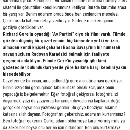
şartlarına uymak zorundasın. Bir tankın önünde bir araba görülüyor. 3G
sistemi ile görüntüleri kendi kurumuna iletiliyor. Burada kurumlar arası
bir yarış var. Benim adamım orada önce ben seslendim meselesi.
Çünkü orada haberin detayı verilmiyor. Sadece o askeri gücün
gözüyle gördükleri var.
Richard Gere’in oynadığı “Av Partisi” diye bir filmi vardı. Filmde
gözden düşmüş bir gazetecinin, hiç kimseden yetki ve izin
almadan kendi kişisel çabaları Bosna Savaşı’nın bir numaralı
savaş suçlusu Radovan Karadzici bulmak için faaliyete
geçmesi anlatılıyor. Filmde Gere’in yaşadığı gibi kimi
gazeteciler bulundukları yerde yöre halkına karşı kendini yakın
hissedebiliyor.
Gazeteci de bir insan, ama üstlendiği görevi unutmaması gerekiyor.
Birinin eziyetini gördüğünde tabii ki insan olarak acır, ama onun
yapacağı iş belgelemektir. Eğer fotoğraf çekiyorsa, fotoğrafa izi
düşürmek, yazı da yazıyorsa tamamen duygularına kapılarak değil,
gerçekler neyse onu yazması gerekir. Bu şeye benziyor; adamın
kafasına silah dayanır. Fotoğraf mı çekersiniz, adamı mı kurtarırsınız?
Ben fotoğraf çekerim. Çünkü adamı öldürmeye karar vermiş milis ya
da asker her neyse onu her an için öldürebilir. Ben onu kurtarmaya