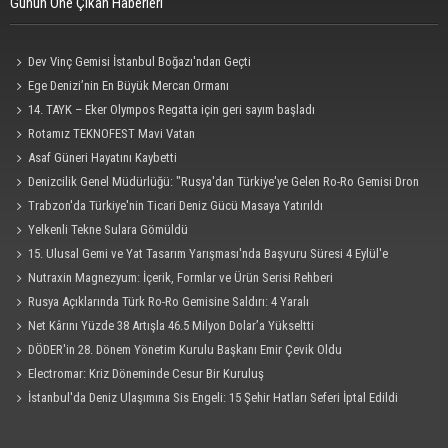
Günün Öne Çıkan Haberleri
Dev Vinç Gemisi İstanbul Boğazı'ndan Geçti
Ege Denizi’nin En Büyük Mercan Ormanı
14. TAYK – Eker Olympos Regatta için geri sayım başladı
Rotamız TEKNOFEST Mavi Vatan
Asaf Güneri Hayatını Kaybetti
Denizcilik Genel Müdürlüğü: "Rusya'dan Türkiye'ye Gelen Ro-Ro Gemisi Dron
Saldırısına Uğradı"
Trabzon'da Türkiye'nin Ticari Deniz Gücü Masaya Yatırıldı
Yelkenli Tekne Sulara Gömüldü
15. Ulusal Gemi ve Yat Tasarım Yarışması'nda Başvuru Süresi 4 Eylül'e
Uzatıldı
Nutraxin Magnezyum: İçerik, Formlar ve Ürün Serisi Rehberi
Rusya Açıklarında Türk Ro-Ro Gemisine Saldırı: 4 Yaralı
Net Kârını Yüzde 38 Artışla 46.5 Milyon Dolar’a Yükseltti
DÖDER'in 28. Dönem Yönetim Kurulu Başkanı Emir Çevik Oldu
Electromar: Kriz Döneminde Cesur Bir Kuruluş
İstanbul'da Deniz Ulaşımına Sis Engeli: 15 Şehir Hatları Seferi İptal Edildi