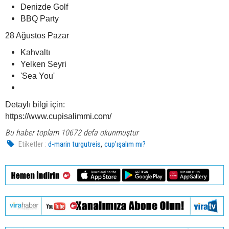
Denizde Golf
BBQ Party
28 Ağustos Pazar
Kahvaltı
Yelken Seyri
'Sea You'
Detaylı bilgi için:
https://www.cupisalimmi.com/
Bu haber toplam 10672 defa okunmuştur
,
Etiketler :
d-marin turgutreis
cup'ışalım mı?