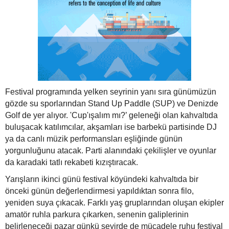
Festival programında yelken seyrinin yanı sıra günümüzün
gözde su sporlarından Stand Up Paddle (SUP) ve Denizde
Golf de yer alıyor. 'Cup'ışalım mı?’ geleneği olan kahvaltıda
buluşacak katılımcılar, akşamları ise barbekü partisinde DJ
ya da canlı müzik performansları eşliğinde günün
yorgunluğunu atacak. Parti alanındaki çekilişler ve oyunlar
da karadaki tatlı rekabeti kızıştıracak.
Yarışların ikinci günü festival köyündeki kahvaltıda bir
önceki günün değerlendirmesi yapıldıktan sonra filo,
yeniden suya çıkacak. Farklı yaş gruplarından oluşan ekipler
amatör ruhla parkura çıkarken, senenin galiplerinin
belirleneceği pazar günkü seyirde de mücadele ruhu festival