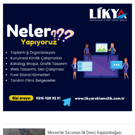
Mersin'de Sezonun İlk Deniz Kaplumbağası