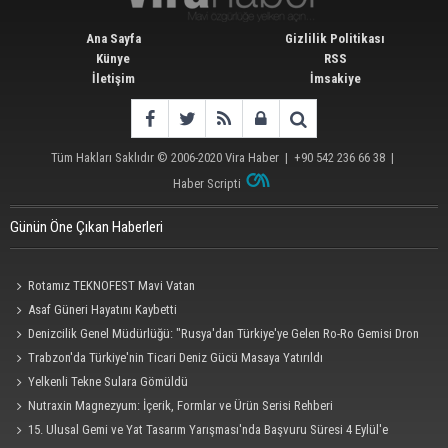
Ana Sayfa
Gizlilik Politikası
Künye
RSS
İletişim
İmsakiye
Tüm Hakları Saklıdır © 2006-2020
Vira Haber
| +90 542 236 66 38 |
Haber Scripti
Günün Öne Çıkan Haberleri
Rotamız TEKNOFEST Mavi Vatan
Asaf Güneri Hayatını Kaybetti
Denizcilik Genel Müdürlüğü: "Rusya'dan Türkiye'ye Gelen Ro-Ro Gemisi Dron
Saldırısına Uğradı"
Trabzon'da Türkiye'nin Ticari Deniz Gücü Masaya Yatırıldı
Yelkenli Tekne Sulara Gömüldü
Nutraxin Magnezyum: İçerik, Formlar ve Ürün Serisi Rehberi
15. Ulusal Gemi ve Yat Tasarım Yarışması'nda Başvuru Süresi 4 Eylül'e