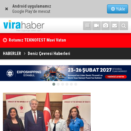
Android uygulamamız
Yükle
Google Play'de mevcut
Rotamız TEKNOFEST Mavi Vatan
Net Kârını Yüzde 38 Artışla 46.5 Milyon Dolar’a Yükseltti
HABERLER
Deniz Çevresi Haberleri