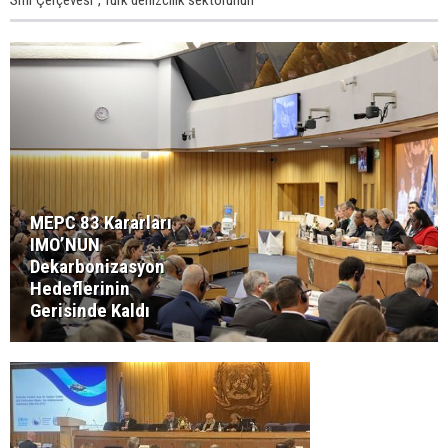
Sıfır Çerçevesi”, Türk denizcilik sektörünün
MEPC 83 Kararları
IMO’NUN
Dekarbonizasyon
Hedeflerinin
Gerisinde Kaldı