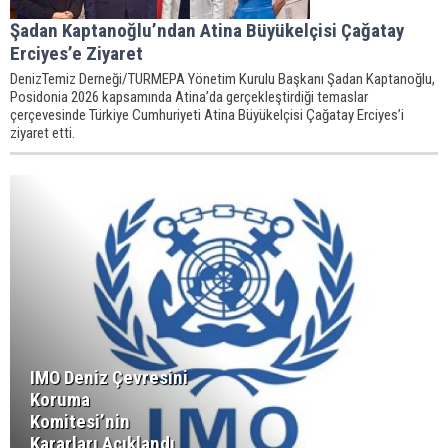
Şadan Kaptanoğlu’ndan Atina Büyükelçisi Çağatay
Erciyes’e Ziyaret
DenizTemiz Derneği/TURMEPA Yönetim Kurulu Başkanı Şadan Kaptanoğlu,
Posidonia 2026 kapsamında Atina’da gerçekleştirdiği temaslar
çerçevesinde Türkiye Cumhuriyeti Atina Büyükelçisi Çağatay Erciyes’i
ziyaret etti.
IMO Deniz Çevresini
Koruma
Komitesi’nin
Kararları Açıklandı