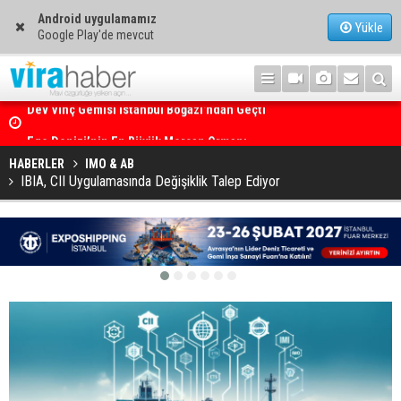
Android uygulamamız
Yükle
Google Play'de mevcut
Ege Denizi’nin En Büyük Mercan Ormanı
HABERLER
IMO & AB
IBIA, CII Uygulamasında Değişiklik Talep Ediyor