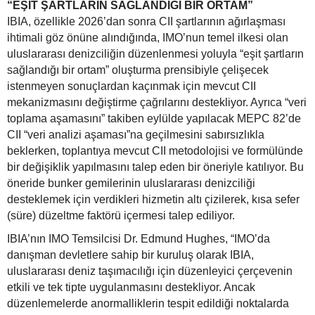
“EŞİT ŞARTLARIN SAĞLANDIĞI BİR ORTAM”
IBIA, özellikle 2026’dan sonra CII şartlarının ağırlaşması
ihtimali göz önüne alındığında, IMO’nun temel ilkesi olan
uluslararası denizciliğin düzenlenmesi yoluyla “eşit şartların
sağlandığı bir ortam” oluşturma prensibiyle çelişecek
istenmeyen sonuçlardan kaçınmak için mevcut CII
mekanizmasını değiştirme çağrılarını destekliyor. Ayrıca “veri
toplama aşamasını” takiben eylülde yapılacak MEPC 82’de
CII “veri analizi aşaması”na geçilmesini sabırsızlıkla
beklerken, toplantıya mevcut CII metodolojisi ve formülünde
bir değişiklik yapılmasını talep eden bir öneriyle katılıyor. Bu
öneride bunker gemilerinin uluslararası denizciliği
desteklemek için verdikleri hizmetin altı çizilerek, kısa sefer
(süre) düzeltme faktörü içermesi talep ediliyor.
IBIA’nın IMO Temsilcisi Dr. Edmund Hughes, “IMO’da
danışman devletlere sahip bir kuruluş olarak IBIA,
uluslararası deniz taşımacılığı için düzenleyici çerçevenin
etkili ve tek tipte uygulanmasını destekliyor. Ancak
düzenlemelerde anormalliklerin tespit edildiği noktalarda