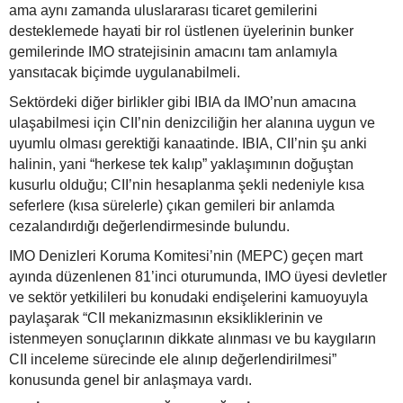
ama aynı zamanda uluslararası ticaret gemilerini
desteklemede hayati bir rol üstlenen üyelerinin bunker
gemilerinde IMO stratejisinin amacını tam anlamıyla
yansıtacak biçimde uygulanabilmeli.
Sektördeki diğer birlikler gibi IBIA da IMO’nun amacına
ulaşabilmesi için CII’nin denizciliğin her alanına uygun ve
uyumlu olması gerektiği kanaatinde. IBIA, CII’nin şu anki
halinin, yani “herkese tek kalıp” yaklaşımının doğuştan
kusurlu olduğu; CII’nin hesaplanma şekli nedeniyle kısa
seferlere (kısa sürelerle) çıkan gemileri bir anlamda
cezalandırdığı değerlendirmesinde bulundu.
IMO Denizleri Koruma Komitesi’nin (MEPC) geçen mart
ayında düzenlenen 81’inci oturumunda, IMO üyesi devletler
ve sektör yetkilileri bu konudaki endişelerini kamuoyuyla
paylaşarak “CII mekanizmasının eksikliklerinin ve
istenmeyen sonuçlarının dikkate alınması ve bu kaygıların
CII inceleme sürecinde ele alınıp değerlendirilmesi”
konusunda genel bir anlaşmaya vardı.