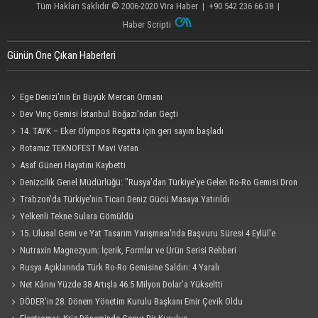
Tüm Hakları Saklıdır © 2006-2020
Vira Haber
| +90 542 236 66 38 |
Haber Scripti
Günün Öne Çıkan Haberleri
Ege Denizi’nin En Büyük Mercan Ormanı
Dev Vinç Gemisi İstanbul Boğazı'ndan Geçti
14. TAYK – Eker Olympos Regatta için geri sayım başladı
Rotamız TEKNOFEST Mavi Vatan
Asaf Güneri Hayatını Kaybetti
Denizcilik Genel Müdürlüğü: "Rusya'dan Türkiye'ye Gelen Ro-Ro Gemisi Dron
Saldırısına Uğradı"
Trabzon'da Türkiye'nin Ticari Deniz Gücü Masaya Yatırıldı
Yelkenli Tekne Sulara Gömüldü
15. Ulusal Gemi ve Yat Tasarım Yarışması'nda Başvuru Süresi 4 Eylül'e
Uzatıldı
Nutraxin Magnezyum: İçerik, Formlar ve Ürün Serisi Rehberi
Rusya Açıklarında Türk Ro-Ro Gemisine Saldırı: 4 Yaralı
Net Kârını Yüzde 38 Artışla 46.5 Milyon Dolar’a Yükseltti
DÖDER'in 28. Dönem Yönetim Kurulu Başkanı Emir Çevik Oldu