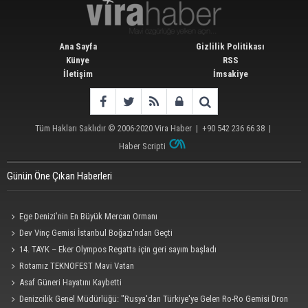
Ana Sayfa
Gizlilik Politikası
Künye
RSS
İletişim
İmsakiye
Tüm Hakları Saklıdır © 2006-2020
Vira Haber
| +90 542 236 66 38 |
Haber Scripti
Günün Öne Çıkan Haberleri
Ege Denizi’nin En Büyük Mercan Ormanı
Dev Vinç Gemisi İstanbul Boğazı'ndan Geçti
14. TAYK – Eker Olympos Regatta için geri sayım başladı
Rotamız TEKNOFEST Mavi Vatan
Asaf Güneri Hayatını Kaybetti
Denizcilik Genel Müdürlüğü: "Rusya'dan Türkiye'ye Gelen Ro-Ro Gemisi Dron