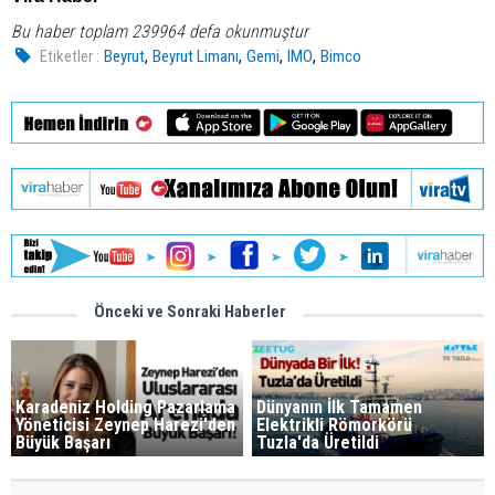
Bu haber toplam 239964 defa okunmuştur
,
,
,
,
Etiketler :
Beyrut
Beyrut Limanı
Gemi
IMO
Bimco
Önceki ve Sonraki Haberler
Karadeniz Holding Pazarlama
Dünyanın İlk Tamamen
Yöneticisi Zeynep Harezi'den
Elektrikli Römorkörü
Büyük Başarı
Tuzla'da Üretildi