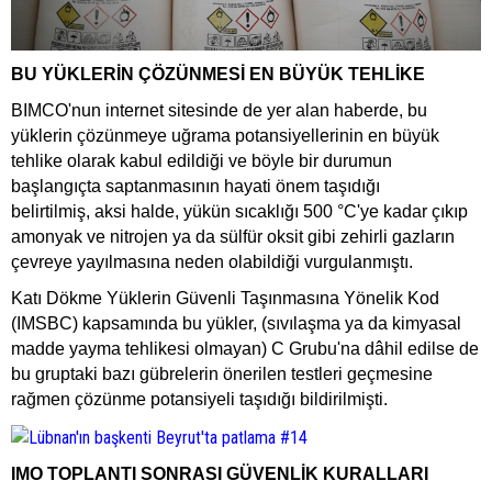
BU YÜKLERİN ÇÖZÜNMESİ EN BÜYÜK TEHLİKE
BIMCO'nun internet sitesinde de yer alan haberde, bu
yüklerin çözünmeye uğrama potansiyellerinin en büyük
tehlike olarak kabul edildiği ve böyle bir durumun
başlangıçta saptanmasının hayati önem taşıdığı
belirtilmiş, aksi halde, yükün sıcaklığı 500 °C'ye kadar çıkıp
amonyak ve nitrojen ya da sülfür oksit gibi zehirli gazların
çevreye yayılmasına neden olabildiği vurgulanmıştı.
Katı Dökme Yüklerin Güvenli Taşınmasına Yönelik Kod
(IMSBC) kapsamında bu yükler, (sıvılaşma ya da kimyasal
madde yayma tehlikesi olmayan) C Grubu'na dâhil edilse de
bu gruptaki bazı gübrelerin önerilen testleri geçmesine
rağmen çözünme potansiyeli taşıdığı bildirilmişti.
IMO TOPLANTI SONRASI GÜVENLİK KURALLARI