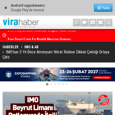
Android uygulamamız
Yükle
Google Play'de mevcut
Ege Denizi’nin En Büyük Mercan Ormanı
HABERLER
IMO & AB
IMO'nun 3 Yıl Önce Amonyum Nitrat Riskine Dikkat Çektiği Ortaya
Çıktı