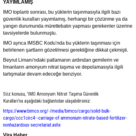
YAYIMLAMIŞ
IMO toplantı sonrası, bu yüklerin taşınmasıyla ilgili bazı
güvenlik kuralları yayımlamış, herhangi bir çözünme ya da
yangın durumunda mürettebatın yapması gerekenler üzerine
tavsiyelerde bulunmuştu.
IMO ayrıca IMSBC Kodu'nda bu yüklerin taşınması için
belirlenen şartların gözetilmesi gerektiğine dikkat çekmişti.
Beyrut Limanı'ndaki patlamanın ardından gemilerin ve
limanların amonyum nitrat taşıma ve depolamasıyla ilgili
tartışmalar devam edeceğe benziyor.
Söz konusu, 'IMO Amonyum Nitrat Taşıma Güvenlik
Kuralları'na aşağıdaki bağlantıdan ulaşabilirsiniz:
https://www.bimco.org/-/media/bimco/cargo/solid-bulk-
cargo/ccc1circ4--carriage-of-ammonium-nitrate-based-fertilizer-
nonhazardous-secretariat.ashx
Vira Haber