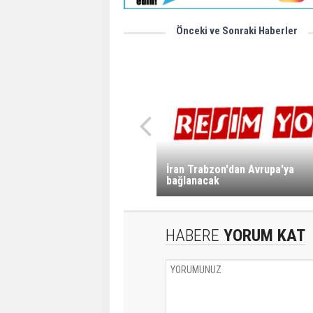
Önceki ve Sonraki Haberler
İran Trabzon'dan Avrupa'ya
bağlanacak
HABERE
YORUM KAT