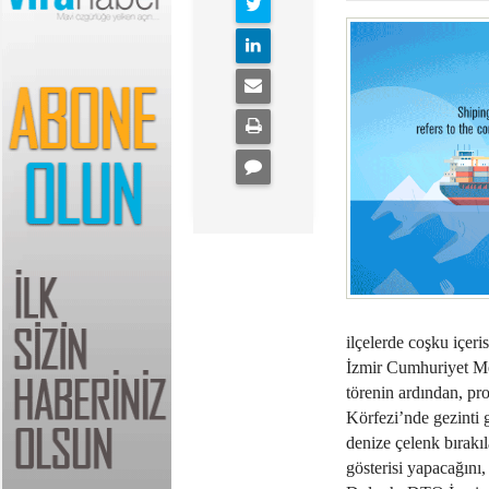
ilçelerde coşku içeris
İzmir Cumhuriyet Me
törenin ardından, pr
Körfezi’nde gezinti g
denize çelenk bırak
gösterisi yapacağını