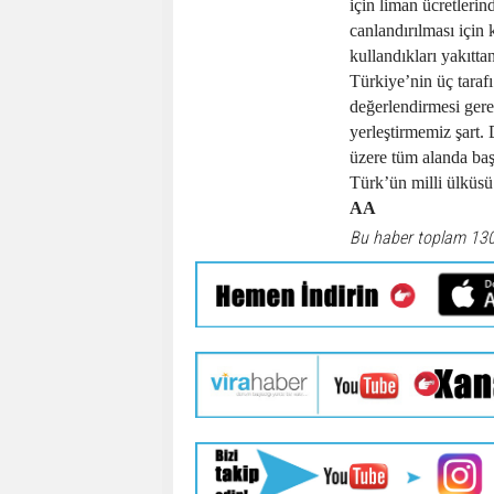
için liman ücretlerin
canlandırılması için 
kullandıkları yakıtt
Türkiye’nin üç tarafı
değerlendirmesi gere
yerleştirmemiz şart.
üzere tüm alanda baş
Türk’ün milli ülküs
AA
Bu haber toplam 13