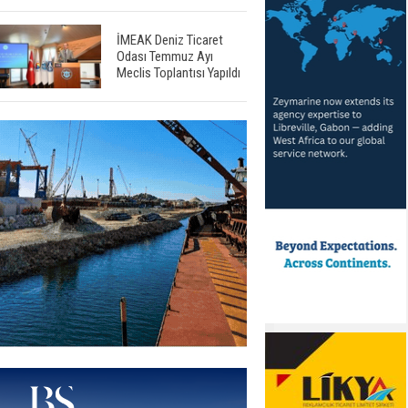
İMEAK Deniz Ticaret
Odası Temmuz Ayı
Meclis Toplantısı Yapıldı