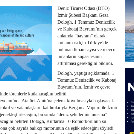
Deniz Ticaret Odası (DTO)
İzmir Şubesi Başkanı Geza
Dologh, 1 Temmuz Denizcilik
ve Kabotaj Bayramı’nın gerçek
anlamda ”bayram” olarak
kutlanması için Türkiye’de
bulunan liman sayısı ve mevcut
limanların kapasitesinin
artırılması gerektiğini bildirdi.
Dologh, yaptığı açıklamada, 1
Temmuz Denizcilik ve Kabotaj
Bayramı’nın, İzmir ve çevre
inde törenlerle kutlanacağını belirtti.
ydanı’nda Atatürk Anıtı’na çelenk koyulmasıyla başlayacak
otokol ve vatandaşların katılımlarıyla Bergama Vapuru ile İzmir
erçekleştirileceğini, bu sırada ”deniz şehitlerinin anısına”
ılacağını belirten Dologh, Kurtarma-10 Römorkörünün su
, ona çok sayıda balıkçı motorunun da eşlik edeceğini söyledi.