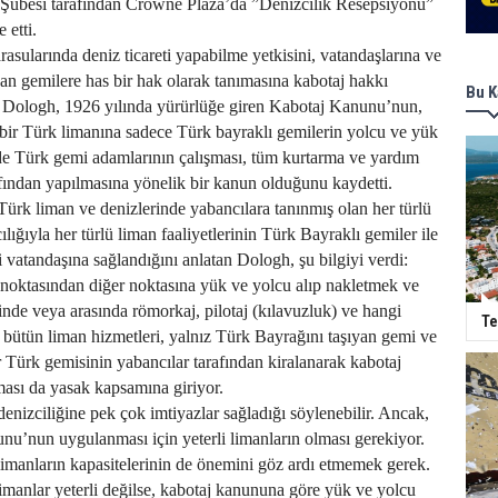
ubesi tarafından Crowne Plaza’da ”Denizcilik Resepsiyonu”
 etti.
rasularında deniz ticareti yapabilme yetkisini, vatandaşlarına ve
yan gemilere has bir hak olarak tanımasına kabotaj hakkı
Bu K
an Dologh, 1926 yılında yürürlüğe giren Kabotaj Kanunu’nun,
bir Türk limanına sadece Türk bayraklı gemilerin yolcu ve yük
de Türk gemi adamlarının çalışması, tüm kurtarma ve yardım
rafından yapılmasına yönelik bir kanun olduğunu kaydetti.
ürk liman ve denizlerinde yabancılara tanınmış olan her türlü
lığıyla her türlü liman faaliyetlerinin Türk Bayraklı gemiler ile
vatandaşına sağlandığını anlatan Dologh, şu bilgiyi verdi:
r noktasından diğer noktasına yük ve yolcu alıp nakletmek ve
çinde veya arasında römorkaj, pilotaj (kılavuzluk) ve hangi
Te
n bütün liman hizmetleri, yalnız Türk Bayrağını taşıyan gemi ve
Bir Türk gemisinin yabancılar tarafından kiralanarak kabotaj
lması da yasak kapsamına giriyor.
enizciliğine pek çok imtiyazlar sağladığı söylenebilir. Ancak,
u’nun uygulanması için yeterli limanların olması gerekiyor.
imanların kapasitelerinin de önemini göz ardı etmemek gerek.
limanlar yeterli değilse, kabotaj kanununa göre yük ve yolcu