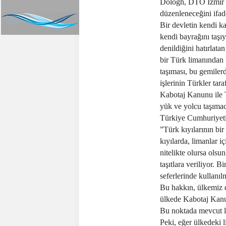
Dologh, DTO İzmir Ş
düzenleneceğini ifade
Bir devletin kendi ka
kendi bayrağını taşı
denildiğini hatırlat
bir Türk limanından 
taşıması, bu gemiler
işlerinin Türkler ta
Kabotaj Kanunu ile T
yük ve yolcu taşımacı
Türkiye Cumhuriyeti 
”Türk kıyılarının bi
kıyılarda, limanlar i
nitelikte olursa olsu
taşıtlara veriliyor. 
seferlerinde kullanı
Bu hakkın, ülkemiz d
ülkede Kabotaj Kanun
Bu noktada mevcut l
Peki, eğer ülkedeki 