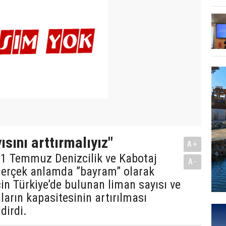
sını arttırmalıyız"
A+
 1 Temmuz Denizcilik ve Kabotaj
A-
gerçek anlamda ”bayram” olarak
in Türkiye’de bulunan liman sayısı ve
arın kapasitesinin artırılması
ldirdi.