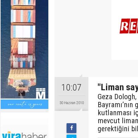
"Liman sayı
10:07
Geza Dologh,
Bayramı’nın 
30 Haziran 2010
kutlanması iç
mevcut limanl
gerektiğini bi