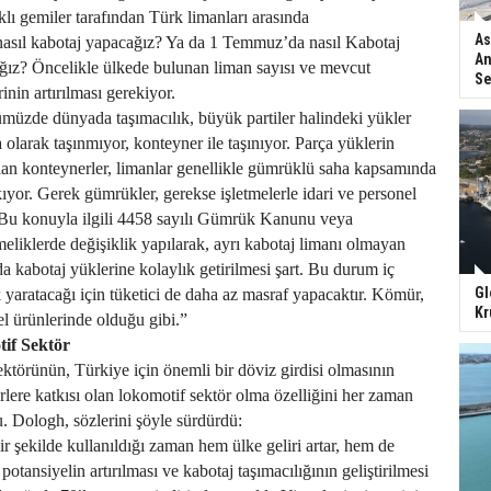
lı gemiler tarafından Türk limanları arasında
As
 nasıl kabotaj yapacağız? Ya da 1 Temmuz’da nasıl Kabotaj
An
ğız? Öncelikle ülkede bulunan liman sayısı ve mevcut
Se
inin artırılması gerekiyor.
üzde dünyada taşımacılık, büyük partiler halindeki yükler
a olarak taşınmıyor, konteyner ile taşınıyor. Parça yüklerin
lan konteynerler, limanlar genellikle gümrüklü saha kapsamında
ıyor. Gerek gümrükler, gerekse işletmelerle idari ve personel
. Bu konuyla ilgili 4458 sayılı Gümrük Kanunu veya
iklerde değişiklik yapılarak, ayrı kabotaj limanı olmayan
da kabotaj yüklerine kolaylık getirilmesi şart. Bu durum iç
Gl
k yaratacağı için tüketici de daha az masraf yapacaktır. Kömür,
Kr
el ürünlerinde olduğu gibi.”
tif Sektör
ektörünün, Türkiye için önemli bir döviz girdisi olmasının
rlere katkısı olan lokomotif sektör olma özelliğini her zaman
 Dologh, sözlerini şöyle sürdürdü:
bir şekilde kullanıldığı zaman hem ülke geliri artar, hem de
 potansiyelin artırılması ve kabotaj taşımacılığının geliştirilmesi