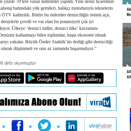
de yüzde 70′lere varan indirimler yapıldı. Yine deniz ticaretinin
kabotaj hattındaki yük gemileri, balıkçı motorlarıyla teknelerin
Ak
an ÖTV kaldırıldı. Bütün bu önlemler denizciliğin önünü açtı.
Mo
 denizlerle çevrili ve var olan bu potansiyeli çok iyi
kiyor. Ülkeye ‘denizci millet, denizci ülke’ kavramını
 Denizini kullanmayı bilen toplumlar, başta ekonomi olmak
arıyı yakalar. Büyük Önder Atatürk’ün dediği gibi denizciliği
ü olarak düşünmeli ve onu az zamanda başarmalıyız.”
06 defa okunmuştur
Al
Al