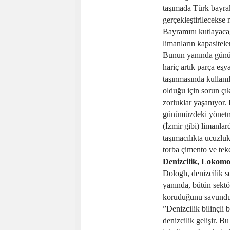
taşımada Türk bayrak
gerçekleştirilecekse
Bayramını kutlayaca
limanların kapasiteler
Bunun yanında günüm
hariç artık parça eşy
taşınmasında kullanı
olduğu için sorun çık
zorluklar yaşanıyor
günümüzdeki yönetmel
(İzmir gibi) limanlar
taşımacılıkta ucuzlu
torba çimento ve tek
Denizcilik, Lokomo
Dologh, denizcilik s
yanında, bütün sektö
koruduğunu savundu.
”Denizcilik bilinçli 
denizcilik gelişir. Bu