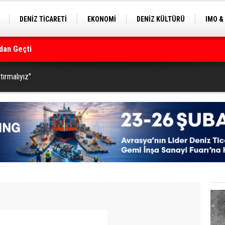
DENİZ TİCARETİ
EKONOMİ
DENİZ KÜLTÜRÜ
IMO &
dan Geçti
EKLE
BALIKÇILIK
ÇEVRE
SEKTÖRDEN
rmanı
tırmalıyız"