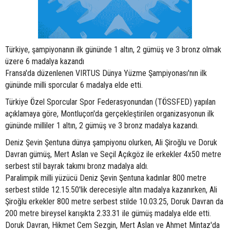
Türkiye, şampiyonanın ilk gününde 1 altın, 2 gümüş ve 3 bronz olmak
üzere 6 madalya kazandı
Fransa'da düzenlenen VIRTUS Dünya Yüzme Şampiyonası'nın ilk
gününde milli sporcular 6 madalya elde etti.
Türkiye Özel Sporcular Spor Federasyonundan (TÖSSFED) yapılan
açıklamaya göre, Montluçon'da gerçekleştirilen organizasyonun ilk
gününde milliler 1 altın, 2 gümüş ve 3 bronz madalya kazandı.
Deniz Şevin Şentuna dünya şampiyonu olurken, Ali Şiroğlu ve Doruk
Davran gümüş, Mert Aslan ve Seçil Açıkgöz ile erkekler 4x50 metre
serbest stil bayrak takımı bronz madalya aldı.
Paralimpik milli yüzücü Deniz Şevin Şentuna kadınlar 800 metre
serbest stilde 12.15.50'lik derecesiyle altın madalya kazanırken, Ali
Şiroğlu erkekler 800 metre serbest stilde 10.03.25, Doruk Davran da
200 metre bireysel karışıkta 2.33.31 ile gümüş madalya elde etti.
Doruk Davran, Hikmet Cem Sezgin, Mert Aslan ve Ahmet Mintaz'da