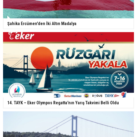
Şahika Ercümen'den İki Altın Madalya
14. TAYK – Eker Olympos Regatta'nın Yarış Takvimi Belli Oldu