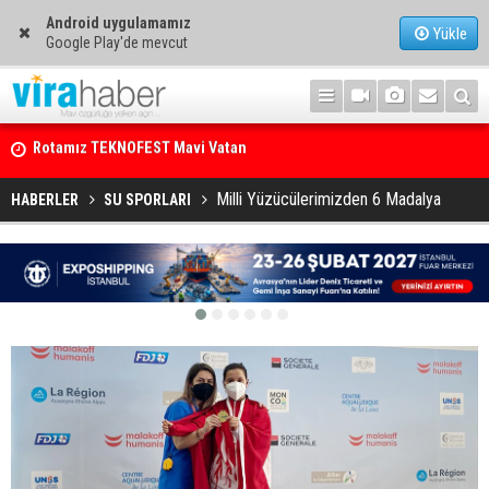
Android uygulamamız
Yükle
Google Play'de mevcut
Net Kârını Yüzde 38 Artışla 46.5 Milyon Dolar’a Yükseltti
Milli Yüzücülerimizden 6 Madalya
HABERLER
SU SPORLARI