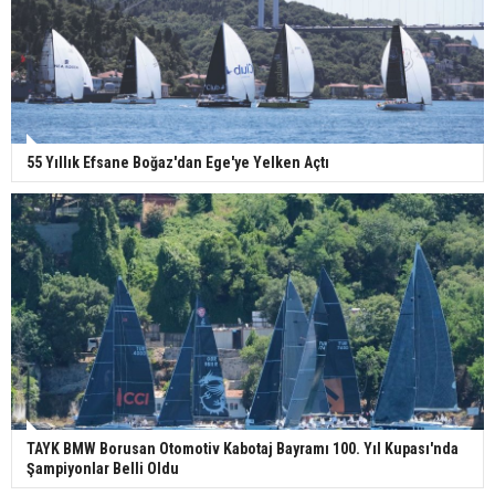
55 Yıllık Efsane Boğaz'dan Ege'ye Yelken Açtı
TAYK BMW Borusan Otomotiv Kabotaj Bayramı 100. Yıl Kupası'nda
Şampiyonlar Belli Oldu