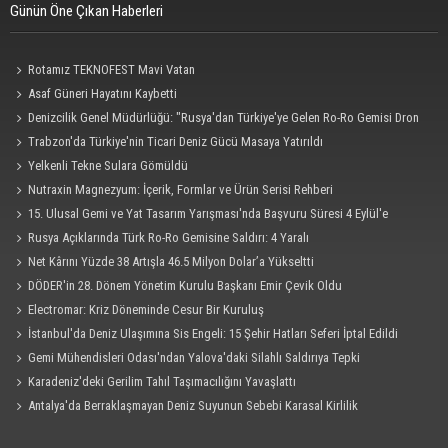
Günün Öne Çıkan Haberleri
Rotamız TEKNOFEST Mavi Vatan
Asaf Güneri Hayatını Kaybetti
Denizcilik Genel Müdürlüğü: "Rusya'dan Türkiye'ye Gelen Ro-Ro Gemisi Dron
Saldırısına Uğradı"
Trabzon'da Türkiye'nin Ticari Deniz Gücü Masaya Yatırıldı
Yelkenli Tekne Sulara Gömüldü
Nutraxin Magnezyum: İçerik, Formlar ve Ürün Serisi Rehberi
15. Ulusal Gemi ve Yat Tasarım Yarışması'nda Başvuru Süresi 4 Eylül'e
Uzatıldı
Rusya Açıklarında Türk Ro-Ro Gemisine Saldırı: 4 Yaralı
Net Kârını Yüzde 38 Artışla 46.5 Milyon Dolar’a Yükseltti
DÖDER'in 28. Dönem Yönetim Kurulu Başkanı Emir Çevik Oldu
Electromar: Kriz Döneminde Cesur Bir Kuruluş
İstanbul'da Deniz Ulaşımına Sis Engeli: 15 Şehir Hatları Seferi İptal Edildi
Gemi Mühendisleri Odası'ndan Yalova'daki Silahlı Saldırıya Tepki
Karadeniz'deki Gerilim Tahıl Taşımacılığını Yavaşlattı
Antalya'da Berraklaşmayan Deniz Suyunun Sebebi Karasal Kirlilik