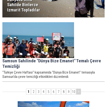
Sahilde Binlerce
Izmarit Topladılar
Samsun Sahilinde "Dünya Bize Emanet" Temalı Çevre
Temizliği
"Türkiye Çevre Haftası" kapsamında "Dünya Bize Emanet" temasıyla
Samsun'da çevre temizliği etkinlikleri düzenlendi.
1
2
3
4
5
6
7
8
9
10