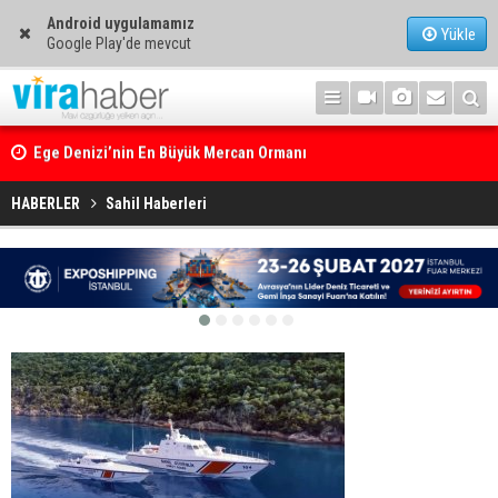
Android uygulamamız
Yükle
Google Play'de mevcut
Ege Denizi’nin En Büyük Mercan Ormanı
HABERLER
Sahil Haberleri