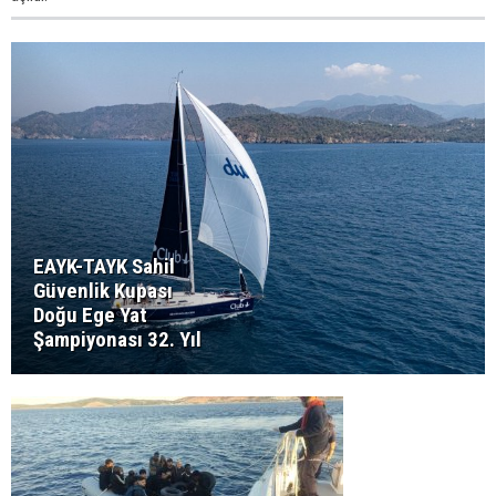
EAYK-TAYK Sahil
Güvenlik Kupası
Doğu Ege Yat
Şampiyonası 32. Yıl