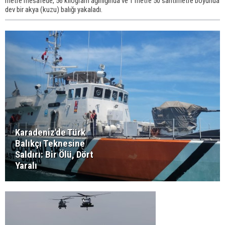
metre mesafede, 56 kilogram ağırlığında ve 1 metre 50 santimetre boyunda
dev bir akya (kuzu) balığı yakaladı.
Karadeniz'de Türk
Balıkçı Teknesine
Saldırı: Bir Ölü, Dört
Yaralı