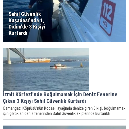
Sahil Güvenlik
Kuşadası’nda 1,
Didim’de 3 Kişiyi
Kurtardı
İzmit Körfezi’nde Boğulmamak İçin Deniz Fenerine
Çıkan 3 Kişiyi Sahil Güvenlik Kurtardı
Osmangazi Köprüsü’nün Kocaeli ayağında denize giren 3 kişi, boğulmamak
için çıktıkları deniz fenerinden Sahil Güvenlik ekiplerince kurtarıldı.