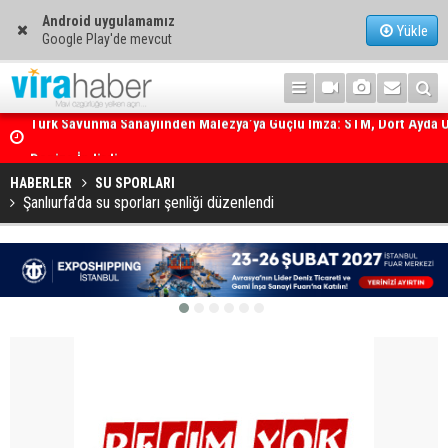
Android uygulamamız
Yükle
Google Play'de mevcut
ti
Dev Vinç Gemisi İstanbul Boğazı'ndan Geçti
HABERLER
SU SPORLARI
Şanlıurfa'da su sporları şenliği düzenlendi