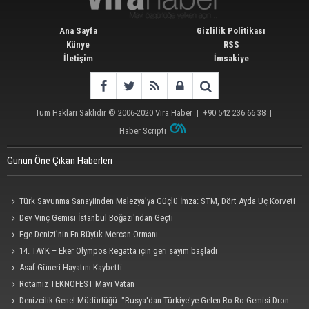
Ana Sayfa
Gizlilik Politikası
Künye
RSS
İletişim
İmsakiye
Tüm Hakları Saklıdır © 2006-2020
Vira Haber
| +90 542 236 66 38 |
Haber Scripti
Günün Öne Çıkan Haberleri
Türk Savunma Sanayiinden Malezya’ya Güçlü İmza: STM, Dört Ayda Üç Korveti
Denize İndirdi
Dev Vinç Gemisi İstanbul Boğazı'ndan Geçti
Ege Denizi’nin En Büyük Mercan Ormanı
14. TAYK – Eker Olympos Regatta için geri sayım başladı
Asaf Güneri Hayatını Kaybetti
Rotamız TEKNOFEST Mavi Vatan
Denizcilik Genel Müdürlüğü: "Rusya'dan Türkiye'ye Gelen Ro-Ro Gemisi Dron