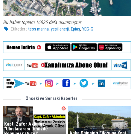
Bu haber toplam 16825 defa okunmuştur
,
,
,
Etiketler :
teos marina
yeşil enerji
Epiaş
YEG-G
Önceki ve Sonraki Haberler
Kapt. Zafer Akbulut:
“Uluslararası Denizde
Anka Shipping Filosuna Yeni
Boğulmak Güzel”