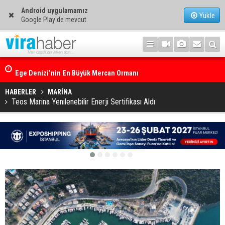
Android uygulamamız
Yükle
Google Play'de mevcut
Ege Denizi’nin En Büyük Mercan Ormanı
HABERLER
MARİNA
Teos Marina Yenilenebilir Enerji Sertifikası Aldı