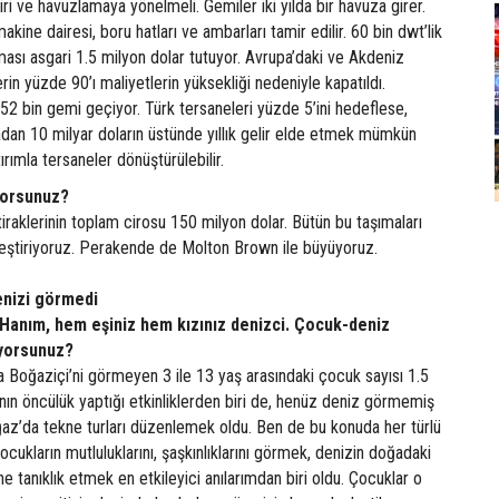
ri ve havuzlamaya yönelmeli. Gemiler iki yılda bir havuza girer.
makine dairesi, boru hatları ve ambarları tamir edilir. 60 bin dwt’lik
ası asgari 1.5 milyon dolar tutuyor. Avrupa’daki ve Akdeniz
rin yüzde 90’ı maliyetlerin yüksekliği nedeniyle kapatıldı.
2 bin gemi geçiyor. Türk tersaneleri yüzde 5’ini hedeflese,
dan 10 milyar doların üstünde yıllık gelir elde etmek mümkün
tırımla tersaneler dönüştürülebilir.
yorsunuz?
tiraklerinin toplam cirosu 150 milyon dolar. Bütün bu taşımaları
leştiriyoruz. Perakende de Molton Brown ile büyüyoruz.
enizi görmedi
 Hanım, hem eşiniz hem kızınız denizci. Çocuk-deniz
rüyorsunuz?
a Boğaziçi’ni görmeyen 3 ile 13 yaş arasındaki çocuk sayısı 1.5
ın öncülük yaptığı etkinliklerden biri de, henüz deniz görmemiş
ğaz’da tekne turları düzenlemek oldu. Ben de bu konuda her türlü
cukların mutluluklarını, şaşkınlıklarını görmek, denizin doğadaki
e tanıklık etmek en etkileyici anılarımdan biri oldu. Çocuklar o