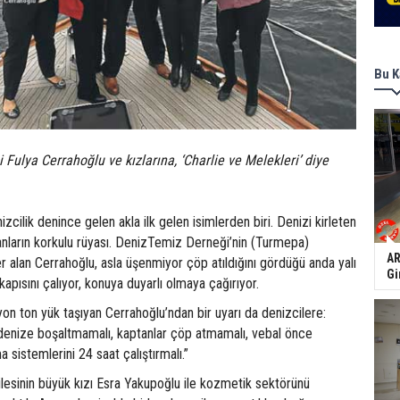
Bu K
 Fulya Cerrahoğlu ve kızlarına, ‘Charlie ve Melekleri’ diye
zcilik denince gelen akla ilk gelen isimlerden biri. Denizi kirleten
ptanların korkulu rüyası. DenizTemiz Derneği’nin (Turmepa)
AR
er alan Cerrahoğlu, asla üşenmiyor çöp atıldığını gördüğü anda yalı
Gi
kapısını çalıyor, konuya duyarlı olmaya çağırıyor.
lyon ton yük taşıyan Cerrahoğlu’ndan bir uyarı da denizcilere:
i denize boşaltmamalı, kaptanlar çöp atmamalı, vebal önce
ma sistemlerini 24 saat çalıştırmalı.”
ilesinin büyük kızı Esra Yakupoğlu ile kozmetik sektörünü