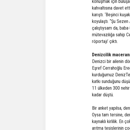
konuşmak için buluşac
kahvaltısına davet ett
karıştı. ‘Beşinci kuş
koyulaştı. “Şu Sezen
çalıştıysam da, baba-
mütevazılığa sahip Ce
röportajı’ çıktı.
Denizcilik maceranı
Denizci bir ailenin 
Eşref Cerrahoğlu Ereğ
kurduğumuz DenizTem
katkı sunduğunu düşü
11 ülkeden 300 nehir 
kadar düştü.
Bir anket yapılsa, deni
Oysa tam tersine, deni
kaynaklı kirlilik. En ç
arıtma tesislerinin ç