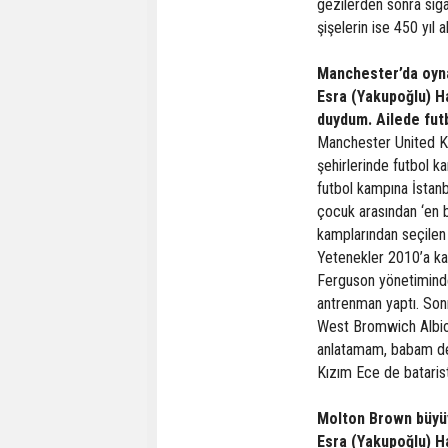
gezilerden sonra siga
şişelerin ise 450 yıl al
Manchester’da oyn
Esra (Yakupoğlu) H
duydum. Ailede fut
Manchester United Ku
şehirlerinde futbol 
futbol kampına İstan
çocuk arasından ‘en b
kamplarından seçilen
Yetenekler 2010’a ka
Ferguson yönetiminde
antrenman yaptı. Sonr
West Bromwich Albion 
anlatamam, babam deli
Kızım Ece de batarist
Molton Brown büyü
Esra (Yakupoğlu) Ha