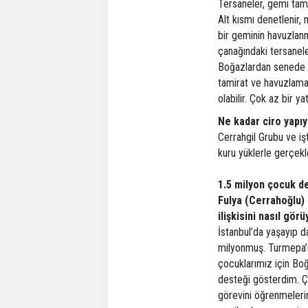
Tersaneler, gemi tami
Alt kısmı denetlenir, 
bir geminin havuzlanm
çanağındaki tersanele
Boğazlardan senede 5
tamirat ve havuzlama
olabilir. Çok az bir ya
Ne kadar ciro yapı
Cerrahgil Grubu ve iş
kuru yüklerle gerçek
1.5 milyon çocuk d
Fulya (Cerrahoğlu)
ilişkisini nasıl gö
İstanbul’da yaşayıp d
milyonmuş. Turmepa’n
çocuklarımız için Bo
desteği gösterdim. Ço
görevini öğrenmelerin