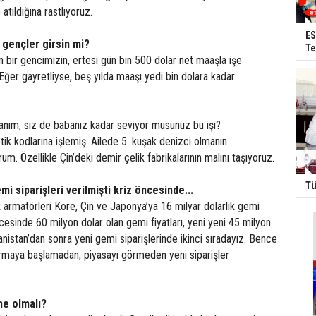
tıldığına rastlıyoruz.
ES
, gençler girsin mi?
Te
un bir gencimizin, ertesi gün bin 500 dolar net maaşla işe
 Eğer gayretliyse, beş yılda maaşı yedi bin dolara kadar
anım, siz de babanız kadar seviyor musunuz bu işi?
tik kodlarına işlemiş. Ailede 5. kuşak denizci olmanın
m. Özellikle Çin’deki demir çelik fabrikalarının malını taşıyoruz.
Tü
i siparişleri verilmişti kriz öncesinde...
 armatörleri Kore, Çin ve Japonya’ya 16 milyar dolarlık gemi
ncesinde 60 milyon dolar olan gemi fiyatları, yeni yeni 45 milyon
anistan’dan sonra yeni gemi siparişlerinde ikinci sıradayız. Bence
tırmaya başlamadan, piyasayı görmeden yeni siparişler
 ne olmalı?