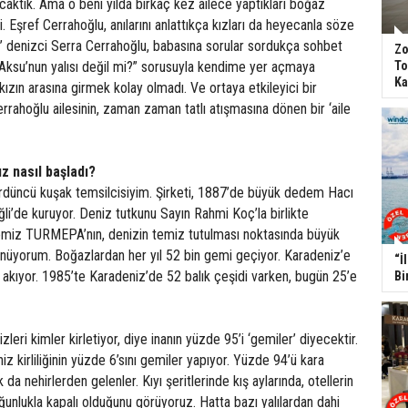
aktık. Ama o beni yılda birkaç kez ailece yaptıkları boğaz
i. Eşref Cerrahoğlu, anılarını anlattıkça kızları da heyecanla söze
ak’ denizci Serra Cerrahoğlu, babasına sorular sordukça sohbet
Zo
 Aksu’nun yalısı değil mi?” sorusuyla kendime yer açmaya
To
Ka
kızın arasına girmek kolay olmadı. Ve ortaya etkileyici bir
rrahoğlu ailesinin, zaman zaman tatlı atışmasına dönen bir ‘aile
z nasıl başladı?
dördüncü kuşak temsilcisiyim. Şirketi, 1887’de büyük dedem Hacı
li’de kuruyor. Deniz tutkunu Sayın Rahmi Koç’la birlikte
iz TURMEPA’nın, denizin temiz tutulması noktasında büyük
nüyorum. Boğazlardan her yıl 52 bin gemi geçiyor. Karadeniz’e
“İ
akıyor. 1985’te Karadeniz’de 52 balık çeşidi varken, bugün 25’e
Bi
zleri kimler kirletiyor, diye inanın yüzde 95’i ‘gemiler’ diyecektir.
z kirliliğinin yüzde 6’sını gemiler yapıyor. Yüzde 94’ü kara
ok da nehirlerden gelenler. Kıyı şeritlerinde kış aylarında, otellerin
oğunlukla kapalı olduğunu görüyoruz. Hatta bazı yalılardan dahi