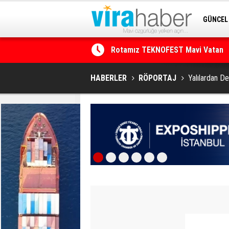
GÜNCEL
SİTENE 
Net Kârını Yüzde 38 Artışla 46.5 M
HABERLER
RÖPORTAJ
Yalılardan De