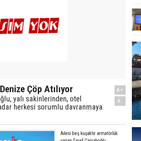
 Denize Çöp Atılıyor
A+
lu, yalı sakinlerinden, otel
A-
kadar herkesi sorumlu davranmaya
Ailesi beş kuşaktır armatörlük
yapan Eşref Cerrahoğlu,