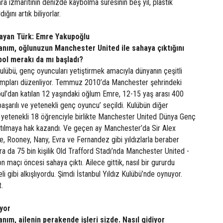
ra izmaritinin denizde kaybolma süresinin beş yıl, plastik
dığını artık biliyorlar.
ayan Türk: Emre Yakupoğlu
anım, oğlunuzun Manchester United ile sahaya çıktığını
bol merakı da mı başladı?
lübü, genç oyuncuları yetiştirmek amacıyla dünyanın çeşitli
kampları düzenliyor. Temmuz 2010’da Manchester şehrindeki
bul’dan katılan 12 yaşındaki oğlum Emre, 12-15 yaş arası 400
aşarılı ve yetenekli genç oyuncu’ seçildi. Kulübün diğer
 yetenekli 18 öğrenciyle birlikte Manchester United Dünya Genç
tılmaya hak kazandı. Ve geçen ay Manchester’da Sir Alex
, Rooney, Nany, Evra ve Fernandez gibi yıldızlarla beraber
a da 75 bin kişilik Old Trafford Stadı’nda Manchester United -
maçı öncesi sahaya çıktı. Ailece gittik, nasıl bir gururdu
 gibi alkışlıyordu. Şimdi İstanbul Yıldız Kulübü’nde oynuyor.
.
yor
nım, ailenin perakende işleri sizde. Nasıl gidiyor