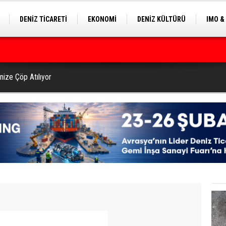
DENİZ TİCARETİ
EKONOMİ
DENİZ KÜLTÜRÜ
IMO &
EKLE
BALIKÇILIK
ÇEVRE
SEKTÖRDEN
ilyon Dolar’a Yükseltti
nize Çöp Atılıyor