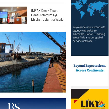
İMEAK Deniz Ticaret
Odası Temmuz Ayı
Meclis Toplantısı Yapıldı