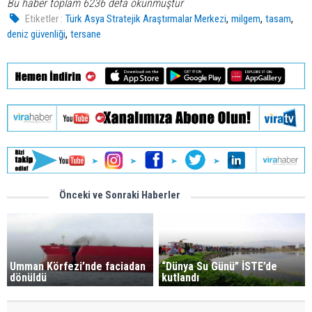
Bu haber toplam 6236 defa okunmuştur
,
,
,
Etiketler :
Türk Asya Stratejik Araştırmalar Merkezi
milgem
tasam
,
deniz güvenliği
tersane
Önceki ve Sonraki Haberler
Umman Körfezi’nde faciadan
“Dünya Su Günü” İSTE’de
dönüldü
kutlandı