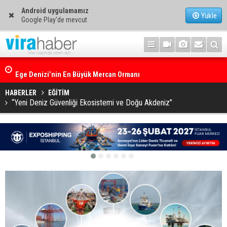
Android uygulamamız
Yükle
Google Play'de mevcut
Ege Denizi’nin En Büyük Mercan Ormanı
HABERLER
EĞİTİM
“Yeni Deniz Güvenliği Ekosistemi ve Doğu Akdeniz”