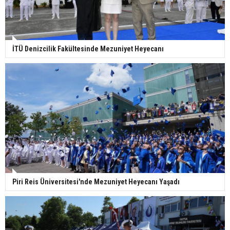
İTÜ Denizcilik Fakültesinde Mezuniyet Heyecanı
Piri Reis Üniversitesi'nde Mezuniyet Heyecanı Yaşadı