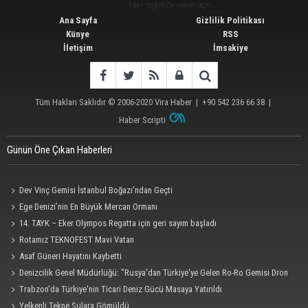
Ana Sayfa
Gizlilik Politikası
Künye
RSS
İletişim
İmsakiye
Tüm Hakları Saklıdır © 2006-2020
Vira Haber
| +90 542 236 66 38 |
Haber Scripti
Günün Öne Çıkan Haberleri
Dev Vinç Gemisi İstanbul Boğazı'ndan Geçti
Ege Denizi’nin En Büyük Mercan Ormanı
14. TAYK – Eker Olympos Regatta için geri sayım başladı
Rotamız TEKNOFEST Mavi Vatan
Asaf Güneri Hayatını Kaybetti
Denizcilik Genel Müdürlüğü: "Rusya'dan Türkiye'ye Gelen Ro-Ro Gemisi Dron
Saldırısına Uğradı"
Trabzon'da Türkiye'nin Ticari Deniz Gücü Masaya Yatırıldı
Yelkenli Tekne Sulara Gömüldü