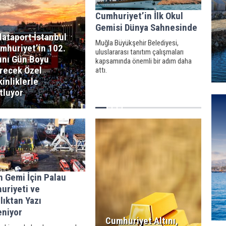
Cumhuriyet’in İlk Okul
Gemisi Dünya Sahnesinde
lataport İstanbul
Muğla Büyükşehir Belediyesi,
mhuriyet’in 102.
uluslararası tanıtım çalışmaları
lını Gün Boyu
kapsamında önemli bir adım daha
recek Özel
attı.
kinliklerle
tluyor
 Gemi İçin Palau
uriyeti ve
lıktan Yazı
eniyor
Cumhuriyet Altını,