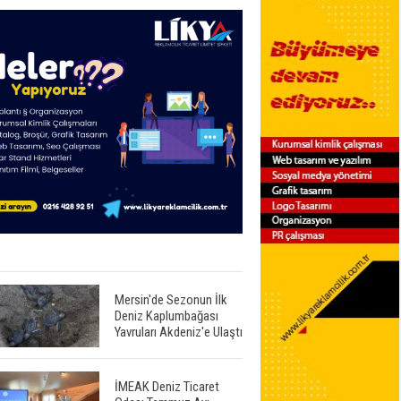
Mersin'de Sezonun İlk
Deniz Kaplumbağası
Yavruları Akdeniz'e Ulaştı
İMEAK Deniz Ticaret