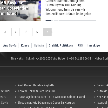
Gemi Brokerleri Derneği hem
MB Başkanı
Cumhuriyetin 100. Kuruluş
kan Görevinden
Yıldönümünü hem de yeni yılı
fını İstedi
denizcilik sektörünün önde gelen
temsilcileri ile büyük bir coşkuyla
kutladı.
3
4
5
6
Ana Sayfa
Künye
İletişim
Gizlilik Politikası
RSS
İmsakiye
Tüm Hakları Saklıdır © 2006-2020
Vira Haber
| +90 542 236 66 38 |
Haber Scri
Asaf Güneri Hayatını Kaybetti
Denizcil
Yatırıldı
Yelkenli Tekne Sulara Gömüldü
Ro-Ro Gemisi
Nutraxin 
şvuru
Rusya Açıklarında Türk Ro-Ro Gemisine Saldırı: 4 Yaralı
Rehberi
Net Kârın
r Çevik
Electromar: Kriz Döneminde Cesur Bir Kuruluş
İstanbul'