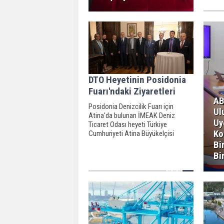
DTO Heyetinin Posidonia
Fuarı'ndaki Ziyaretleri
AB
Posidonia Denizcilik Fuarı için
Ul
Atina'da bulunan İMEAK Deniz
Uy
Ticaret Odası heyeti Türkiye
Ko
Cumhuriyeti Atina Büyükelçisi
Çağatay Erciyes’in düzenlediği
Bi
resepsiyona katıldı.
Bi