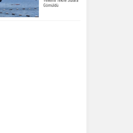
Yelkenli Tekne Sulara
Gömüldü