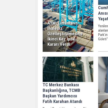
Cumhu
Anısı
Yaşat
AYM, Limanların
Yenilen
İhalesiz
alanlar
Özelleştirilmesine
Park'ın
İkinci Kez İptal
Göleti"
Kararı Verdi
TC Merkez Bankası
Başkanlığına, TCMB
Başkan Yardımcısı
Fatih Karahan Atandı