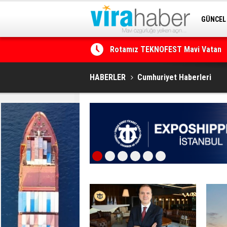
GÜNCEL
SİTENE 
Net Kârını Yüzde 38 Artışla 46.5 M
HABERLER
Cumhuriyet Haberleri