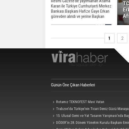
Resmi Gazete’de yayımlanan Atama
TC
Kararı ile Türkiye Cumhuriyeti Merkez
Er
Bankası Başkanı Hafize Gaye Erkan
Af
görevden alındı ve yerine Başkan
Yardımcısı Fatih Karahan atandı.
1
2
Günün Öne Çıkan Haberleri
Rotamız TEKNOFEST Mavi Vatan
Trabzon'da Türkiye'nin Ticari Deniz Gücü Masaya 
15. Ulusal Gemi ve Yat Tasarım Yarışması'nda Ba
Süresi 4 Eylül'e Uzatıldı
DÖDER'in 28. Dönem Yönetim Kurulu Başkanı Emi