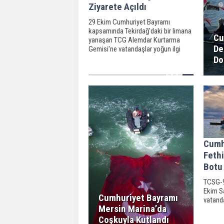
Ziyarete Açıldı
29 Ekim Cumhuriyet Bayramı
kapsamında Tekirdağ'daki bir limana
Cu
yanaşan TCG Alemdar Kurtarma
De
Gemisi'ne vatandaşlar yoğun ilgi
gösterdi.
Do
Cumh
Fethi
Botu 
TCSG-9
Ekim Sa
Cumhuriyet Bayramı
vatanda
Mersin Marina’da
Coşkuyla Kutlandı