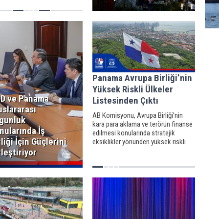
Panama Avrupa Birliği’nin
Yüksek Riskli Ülkeler
D ve Panama
Listesinden Çıktı
uslararası
AB Komisyonu, Avrupa Birliği’nin
gunluk
kara para aklama ve terörün finanse
nularında İş
edilmesi konularında stratejik
rliği İçin Güçlerini
eksiklikler yönünden yüksek riskli
ülkeler listesinden Panama
rleştiriyor
Cumhuriyeti’nin çıkarıldığını duyurdu.