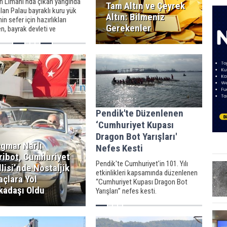
 Limanı'nda çıkan yangında
Tam Altın ve Çeyrek
lan Palau bayraklı kuru yük
Altın: Bilmeniz
in sefer için hazırlıkları
Gerekenler
n, bayrak devleti ve
ktan gelecek yazılar
ında geminin limandan
a izin verilecek.
Pendik'te Düzenlenen
‘Cumhuriyet Kupası
Dragon Bot Yarışları'
gmar Narlı
Nefes Kesti
ribot, Cumhuriyet
Pendik'te Cumhuriyet'in 101. Yılı
llisi’nde Nostaljik
etkinlikleri kapsamında düzenlenen
açlara Yol
“Cumhuriyet Kupası Dragon Bot
kadaşı Oldu
Yarışları” nefes kesti.