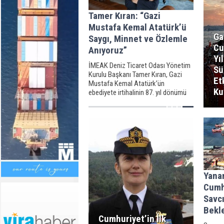
Tamer Kıran: “Gazi
Mustafa Kemal Atatürk’ü
Ga
Saygı, Minnet ve Özlemle
Cu
Anıyoruz”
Yı
İMEAK Deniz Ticaret Odası Yönetim
Sü
Kurulu Başkanı Tamer Kıran, Gazi
Et
Mustafa Kemal Atatürk’ün
Ku
ebediyete irtihalinin 87. yıl dönümü
dolayısıyla anma mesajı yayımladı.
Yanan
Cumh
Savcı
Bekl
Cumhuriyet’in İlk