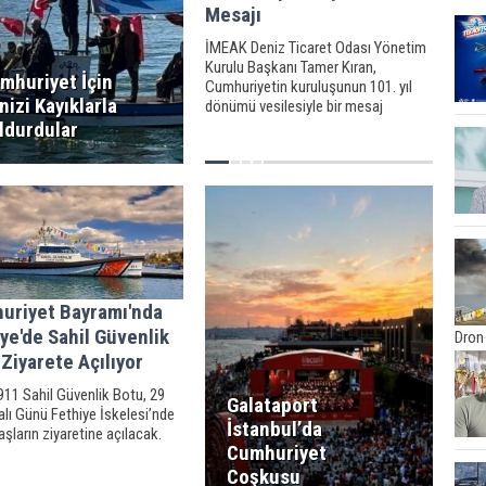
Mesajı
İMEAK Deniz Ticaret Odası Yönetim
Kurulu Başkanı Tamer Kıran,
mhuriyet İçin
Cumhuriyetin kuruluşunun 101. yıl
nizi Kayıklarla
dönümü vesilesiyle bir mesaj
yayınladı.
ldurdular
uriyet Bayramı'nda
ye'de Sahil Güvenlik
Dron 
Ziyarete Açılıyor
11 Sahil Güvenlik Botu, 29
Galataport
lı Günü Fethiye İskelesi’nde
İstanbul’da
şların ziyaretine açılacak.
Cumhuriyet
Coşkusu