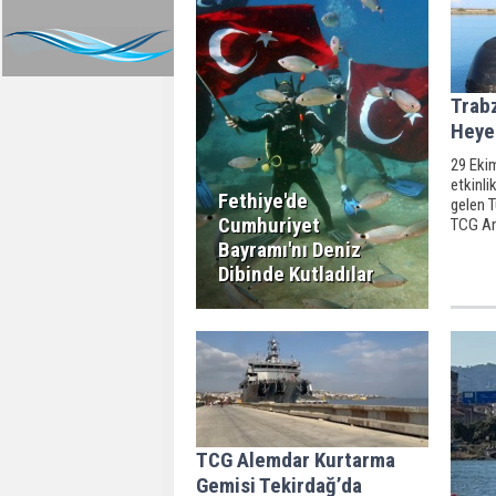
Trabz
Heye
29 Eki
etkinli
Fethiye'de
gelen T
Cumhuriyet
TCG Ana
ziyarete
Bayramı'nı Deniz
Dibinde Kutladılar
TCG Alemdar Kurtarma
Gemisi Tekirdağ’da