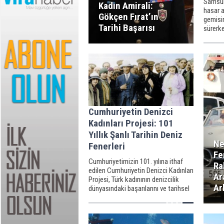
Samsun
Kadın Amirali:
hasar a
Gökçen Fırat’ın
gemisin
Tarihi Başarısı
sürerke
savcılı
sonras
çıkışın
Cumhuriyetin Denizci
Kadınları Projesi: 101
Yıllık Şanlı Tarihin Deniz
Ne
Fenerleri
Fe
Cumhuriyetimizin 101. yılına ithaf
Ra
edilen Cumhuriyetin Denizci Kadınları
Ar
Projesi, Türk kadınının denizcilik
Ar
dünyasındaki başarılarını ve tarihsel
sorumluluğunu gözler önüne seriyor.