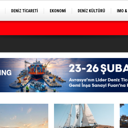
DENİZ TİCARETİ
EKONOMİ
DENİZ KÜLTÜRÜ
IMO &
EKLE
BALIKÇILIK
ÇEVRE
SEKTÖRDEN
ilyon Dolar’a Yükseltti