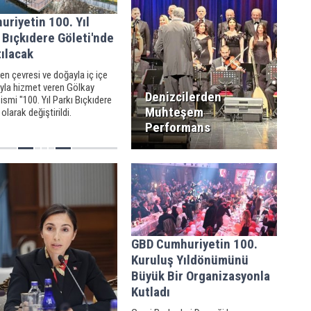
riyetin 100. Yıl
 Bıçkıdere Göleti'nde
ılacak
en çevresi ve doğayla iç içe
ıyla hizmet veren Gölkay
Denizcilerden
 ismi "100. Yıl Parkı Bıçkıdere
Muhteşem
 olarak değiştirildi.
Performans
GBD Cumhuriyetin 100.
Kuruluş Yıldönümünü
Büyük Bir Organizasyonla
Kutladı