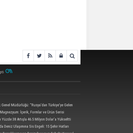
pti
ik Genel Müdürlüğü: "Rusya'dan Türkiye'ye Gelen
 Dron Saldırısına Uğradı"
Magnezyum: İçerik, Formlar ve Ürün Serisi
ı Yüzde 38 Artışla 46.5 Milyon Dolar’a Yükseltti
da Deniz Ulaşımına Sis Engeli: 15 Şehir Hatları