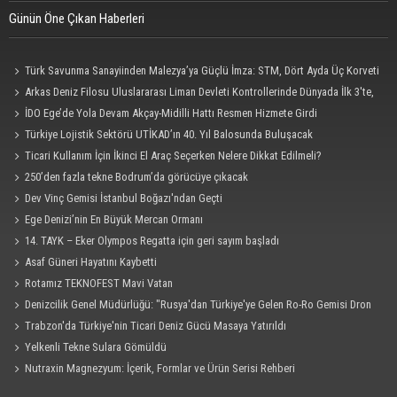
Günün Öne Çıkan Haberleri
Türk Savunma Sanayiinden Malezya’ya Güçlü İmza: STM, Dört Ayda Üç Korveti
Denize İndirdi
Arkas Deniz Filosu Uluslararası Liman Devleti Kontrollerinde Dünyada İlk 3'te,
Kendi Kategorisinde Lider
İDO Ege’de Yola Devam Akçay-Midilli Hattı Resmen Hizmete Girdi
Türkiye Lojistik Sektörü UTİKAD’ın 40. Yıl Balosunda Buluşacak
Ticari Kullanım İçin İkinci El Araç Seçerken Nelere Dikkat Edilmeli?
250’den fazla tekne Bodrum’da görücüye çıkacak
Dev Vinç Gemisi İstanbul Boğazı'ndan Geçti
Ege Denizi’nin En Büyük Mercan Ormanı
14. TAYK – Eker Olympos Regatta için geri sayım başladı
Asaf Güneri Hayatını Kaybetti
Rotamız TEKNOFEST Mavi Vatan
Denizcilik Genel Müdürlüğü: "Rusya'dan Türkiye'ye Gelen Ro-Ro Gemisi Dron
Saldırısına Uğradı"
Trabzon'da Türkiye'nin Ticari Deniz Gücü Masaya Yatırıldı
Yelkenli Tekne Sulara Gömüldü
Nutraxin Magnezyum: İçerik, Formlar ve Ürün Serisi Rehberi