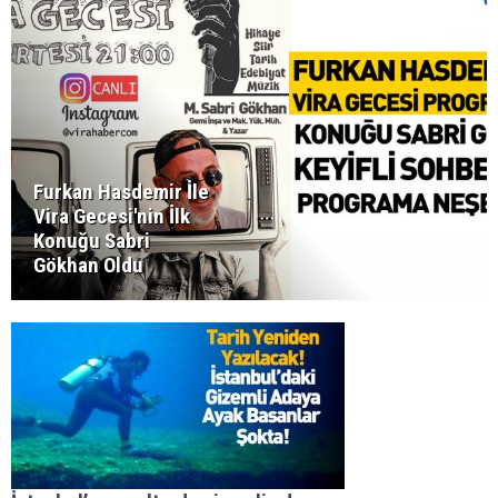
Furkan Hasdemir İle
Vira Gecesi'nin İlk
Konuğu Sabri
Gökhan Oldu