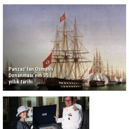
Panzac’tan Osmanlı
Donanması’nın 351
yıllık tarihi