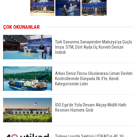
ÇOK OKUNANLAR
Türk Savunma Sanayiinden Malezya’ya Güçlü
İmza: STM, Dört Ayda Üç Korveti Denize
İndirdi
Arkas Deniz Filosu Uluslararası Liman Devleti
Kontrollerinde Dünyada İlk 3'te, Kendi
Kategorisinde Lider
İDO Ege’de Yola Devam Akçay-Midilli Hattı
Resmen Hizmete Girdi
Türkiye Lojistik Sektörü UTİKAD’ın 40. Yıl