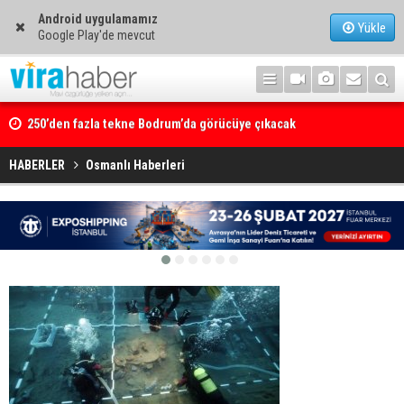
Android uygulamamız
Yükle
Google Play'de mevcut
250’den fazla tekne Bodrum’da görücüye çıkacak
HABERLER
Osmanlı Haberleri