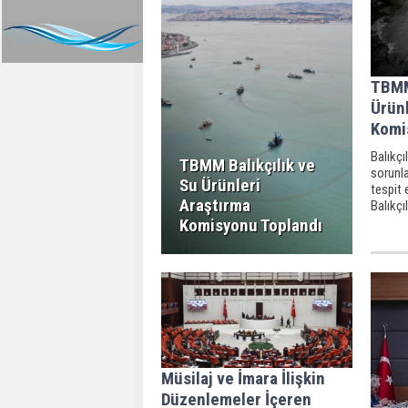
TBMM
Ürünl
Komi
Balıkçı
TBMM Balıkçılık ve
sorunla
Su Ürünleri
tespit
Araştırma
Balıkçı
Komisy
Komisyonu Toplandı
Milletv
başkanl
Müsilaj ve İmara İlişkin
Düzenlemeler İçeren