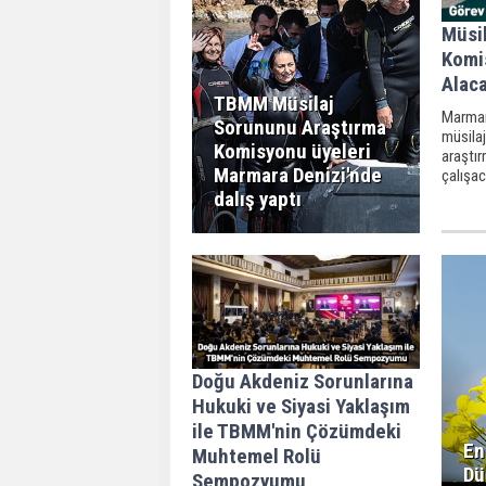
Müsil
Komi
Alaca
TBMM Müsilaj
Marmar
Sorununu Araştırma
müsilaj 
Komisyonu üyeleri
araştı
Marmara Denizi'nde
çalışa
açıklan
dalış yaptı
Doğu Akdeniz Sorunlarına
Hukuki ve Siyasi Yaklaşım
ile TBMM'nin Çözümdeki
En
Muhtemel Rolü
Dü
Sempozyumu