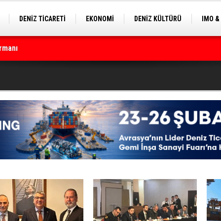
DENİZ TİCARETİ
EKONOMİ
DENİZ KÜLTÜRÜ
IMO &
EKLE
BALIKÇILIK
ÇEVRE
SEKTÖRDEN
çin geri sayım başladı