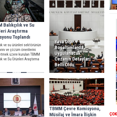
 Balıkçılık ve Su
eri Araştırma
syonu Toplandı
Yasa Dışı
lık ve su ürünleri sektörünün
Boşaltımlarda
rını ve çözüm önerilerini
Uygulanacak
 etmek üzere kurulan TBMM
Cezanın Detayları
lık ve Su Ürünleri Araştırma
onu, AK Parti Samsun
Belli Oldu
ekili Fuat Köktaş
ığında toplandı.
TBMM Çevre Komisyonu,
ÇOK
Müsilaj ve İmara İlişkin