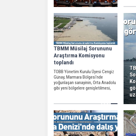
ısınma 
TBMM Müsilaj Sorununu
Araştırma Komisyonu
toplandı
TB
TOBB Yönetim Kurulu Üyesi Cengiz
So
Günay, Marmara Bölgesi'nde
Ko
yoğunlaşan sanayinin, Orta Anadolu
gö
gibi yeni bölgelere genişletilmesi,
Marmara Bölgesi'nin ise daha çok
uz
ileri teknoloji bölgesi olarak
konumlandırılması gerektiğini
söyledi.