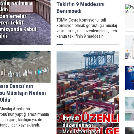
silaj ve İmara
Teklifin 9 Maddesini
şkin
Benimsedi
zenlemeler
TBMM Çevre Komisyonu, tali
eren Teklif
komisyon olarak görüştüğü müsilaj
misyonda Kabul
ve imara ilişkin düzenlemeler içeren
ildi
kanun teklifinin 9 maddesini
benimsedi.
ara Denizi’nin
su Müsilajın Nedeni
 Oldu
üsilaj Araştırma
onu'nun yaptığı araştırmanın
İhracat
rına göre, kirliliğin yüzde
düzenlemesi
stanbul'dan kaynaklandı.
a ise, deniz yapısı, küresel
Meclis'ten geçti