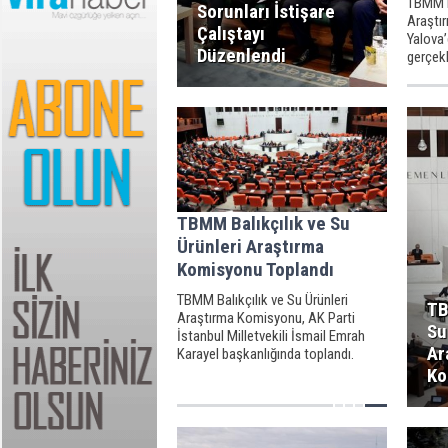
TBMM Ba
Sorunları İstişare
Araştı
Çalıştayı
Yalova’
Düzenlendi
gerçekl
TBMM Balıkçılık ve Su
Ürünleri Araştırma
Komisyonu Toplandı
TBMM Balıkçılık ve Su Ürünleri
TB
Araştırma Komisyonu, AK Parti
Su
İstanbul Milletvekili İsmail Emrah
Ar
Karayel başkanlığında toplandı.
Ko