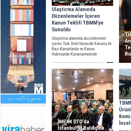
Ulaştırma Alanında
Düzenlemeler İçeren
Kanun Teklifi TBMM'ye
Sunuldu
TÜ
Ulaştırma alanında düzenlemeler
An
içeren Türk Sivil Havacılık Kanunu ile
Te
Bazı Kanunlarda ve Kanun
Bu
Hükmünde Kararnamelerde
Değişiklik Yapılmasına Dair Kanun
Teklifi, TBMM Başkanlığına sunuldu.
TBMM
Ürünl
Komi
İMEAK DTO’da
İnce
İstanbul İli Balıkçılık