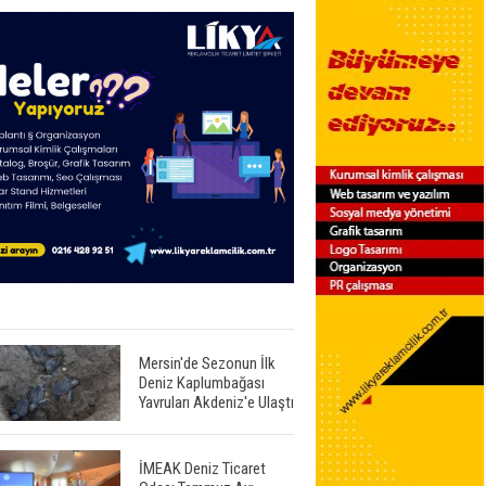
Mersin'de Sezonun İlk
Deniz Kaplumbağası
Yavruları Akdeniz'e Ulaştı
İMEAK Deniz Ticaret