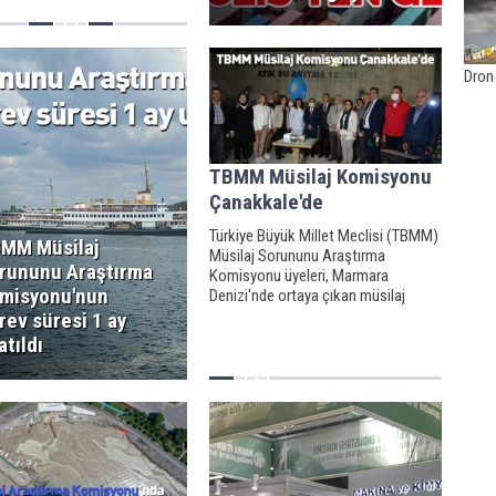
ve atıklar neden oldu.
Dron 
TBMM Müsilaj Komisyonu
Çanakkale'de
Türkiye Büyük Millet Meclisi (TBMM)
MM Müsilaj
Müsilaj Sorununu Araştırma
rununu Araştırma
Komisyonu üyeleri, Marmara
misyonu'nun
Denizi'nde ortaya çıkan müsilaj
sorununu araştırmasının son ayağını
rev süresi 1 ay
Çanakkale'de gerçekleştirdi.
atıldı