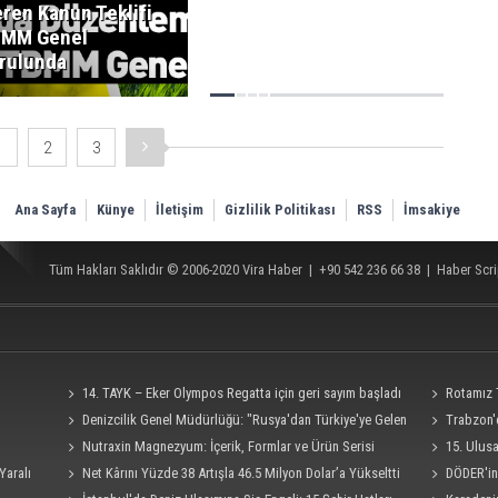
yaşında vefat etti.
eren Kanun Teklifi
MM Genel
rulunda
1
2
3
Ana Sayfa
Künye
İletişim
Gizlilik Politikası
RSS
İmsakiye
Tüm Hakları Saklıdır © 2006-2020
Vira Haber
| +90 542 236 66 38 |
Haber Scri
14. TAYK – Eker Olympos Regatta için geri sayım başladı
Rotamız
Denizcilik Genel Müdürlüğü: "Rusya'dan Türkiye'ye Gelen
Trabzon'd
Ro-Ro Gemisi Dron Saldırısına Uğradı"
Nutraxin Magnezyum: İçerik, Formlar ve Ürün Serisi
15. Ulus
Yaralı
Rehberi
Net Kârını Yüzde 38 Artışla 46.5 Milyon Dolar’a Yükseltti
Süresi 4 Eylü
DÖDER'in