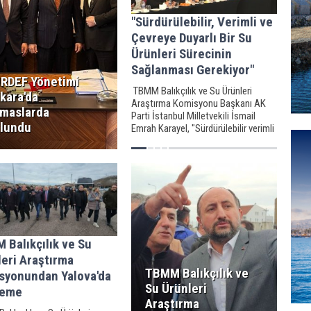
"Sürdürülebilir, Verimli ve
Çevreye Duyarlı Bir Su
Ürünleri Sürecinin
Sağlanması Gerekiyor"
RDEF Yönetimi
TBMM Balıkçılık ve Su Ürünleri
kara'da
Araştırma Komisyonu Başkanı AK
maslarda
Parti İstanbul Milletvekili İsmail
lundu
Emrah Karayel, "Sürdürülebilir verimli
ve çevreye duyarlı bir su ürünleri
sürecinin sağlanması gerekiyor"
dedi.
 Balıkçılık ve Su
eri Araştırma
TBMM Balıkçılık ve
syonundan Yalova'da
Su Ürünleri
leme
Araştırma