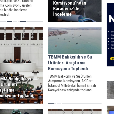
lıkçılık ve Su Ürünleri
Komisyonu’ndan
rma Komisyonu üyeleri
Karadeniz’de
da bir dizi inceleme
İnceleme
eştirdi.
TBMM Balıkçılık ve Su
Ürünleri Araştırma
Komisyonu Toplandı
TBMM Balıkçılık ve Su Ürünleri
MM Balıkçılık ve
Araştırma Komisyonu, AK Parti
 Ürünleri
İstanbul Milletvekili İsmail Emrah
aştırma
Karayel başkanlığında toplandı.
misyonu Toplandı