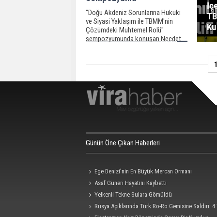
İç
"Doğu Akdeniz Sorunlarına Hukuki
TB
ve Siyasi Yaklaşım ile TBMM'nin
Ku
Çözümdeki Muhtemel Rolü"
sempozyumunda konuşan Necdet
Ünüvar, "Sorunların çözümü için en
aklıselim yol koşulsuz müzakeredir"
dedi.
Günün Öne Çıkan Haberleri
Ege Denizi’nin En Büyük Mercan Ormanı
Asaf Güneri Hayatını Kaybetti
Yelkenli Tekne Sulara Gömüldü
Rusya Açıklarında Türk Ro-Ro Gemisine Saldırı: 4 