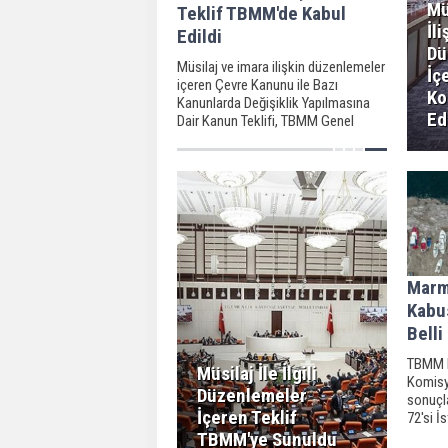
Mü
Teklif TBMM'de Kabul
İli
Edildi
Dü
Müsilaj ve imara ilişkin düzenlemeler
İç
içeren Çevre Kanunu ile Bazı
Ko
Kanunlarda Değişiklik Yapılmasına
Ed
Dair Kanun Teklifi, TBMM Genel
Kurulunda kabul edilerek yasalaştı.
Marm
Kabu
Belli
TBMM M
Müsilaj İle İlgili
Komisy
Düzenlemeler
sonuçla
İçeren Teklif
72'si İ
Müsilaj
TBMM'ye Sunuldu