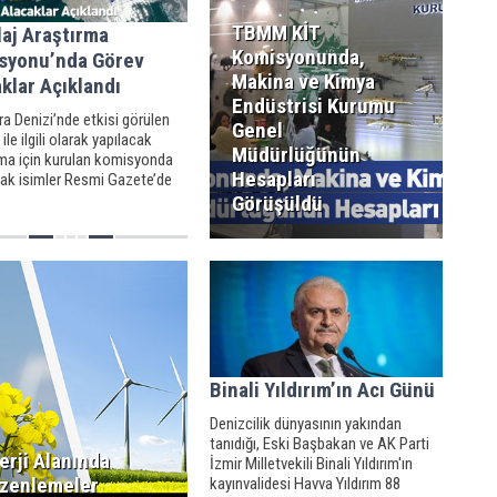
TBMM KİT
aj Araştırma
Komisyonunda,
syonu’nda Görev
Makina ve Kimya
klar Açıklandı
Endüstrisi Kurumu
a Denizi’nde etkisi görülen
Genel
ile ilgili olarak yapılacak
Müdürlüğünün
rma için kurulan komisyonda
Hesapları
cak isimler Resmi Gazete’de
dı.
Görüşüldü
Binali Yıldırım’ın Acı Günü
Denizcilik dünyasının yakından
tanıdığı, Eski Başbakan ve AK Parti
erji Alanında
İzmir Milletvekili Binali Yıldırım'ın
zenlemeler
kayınvalidesi Havva Yıldırım 88