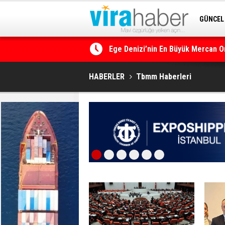
GÜNCEL
SİTENE 
14. TAYK – Eker Olympos Regatta i
HABERLER
Tbmm Haberleri