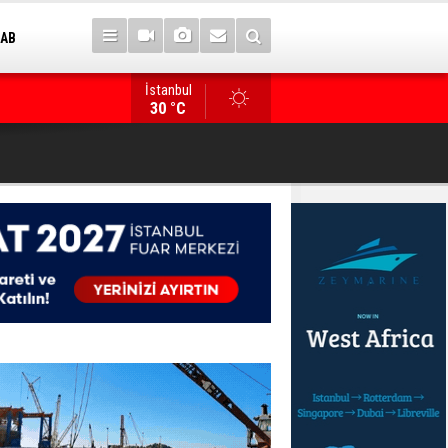
 AB
İstanbul
Rotamız TEKNOFEST Mavi Vatan
30 °C