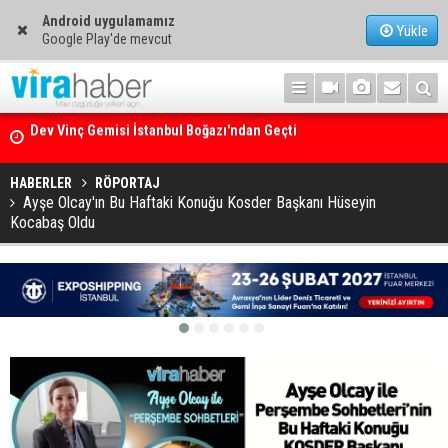
Android uygulamamız
Yükle
Google Play'de mevcut
Ege Denizi’nin En Büyük Mercan Ormanı
HABERLER
RÖPORTAJ
Ayşe Olcay'ın Bu Haftaki Konuğu Kosder Başkanı Hüseyin
Kocabaş Oldu