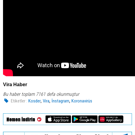
Vira Haber
Bu haber toplam 7161 defa okunmuştur
,
,
,
Etiketler :
Kosder
Vira
İnstagram
Koronavirüs