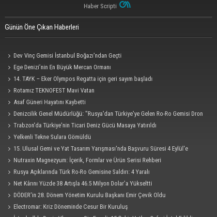
Haber Scripti
Günün Öne Çıkan Haberleri
Dev Vinç Gemisi İstanbul Boğazı'ndan Geçti
Ege Denizi’nin En Büyük Mercan Ormanı
14. TAYK – Eker Olympos Regatta için geri sayım başladı
Rotamız TEKNOFEST Mavi Vatan
Asaf Güneri Hayatını Kaybetti
Denizcilik Genel Müdürlüğü: "Rusya'dan Türkiye'ye Gelen Ro-Ro Gemisi Dron
Saldırısına Uğradı"
Trabzon'da Türkiye'nin Ticari Deniz Gücü Masaya Yatırıldı
Yelkenli Tekne Sulara Gömüldü
15. Ulusal Gemi ve Yat Tasarım Yarışması'nda Başvuru Süresi 4 Eylül'e
Uzatıldı
Nutraxin Magnezyum: İçerik, Formlar ve Ürün Serisi Rehberi
Rusya Açıklarında Türk Ro-Ro Gemisine Saldırı: 4 Yaralı
Net Kârını Yüzde 38 Artışla 46.5 Milyon Dolar’a Yükseltti
DÖDER'in 28. Dönem Yönetim Kurulu Başkanı Emir Çevik Oldu
Electromar: Kriz Döneminde Cesur Bir Kuruluş