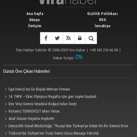
Ana Sayfa
Gizlilik Politikası
Künye
RSS
İletişim
İmsakiye
Tüm Hakları Saklıdır © 2006-2020
Vira Haber
| +90 542 236 66 38 |
Haber Scripti
Günün Öne Çıkan Haberleri
Ege Denizi’nin En Büyük Mercan Ormanı
14. TAYK – Eker Olympos Regatta için geri sayım başladı
Dev Vinç Gemisi İstanbul Boğazı'ndan Geçti
Rotamız TEKNOFEST Mavi Vatan
Asaf Güneri Hayatını Kaybetti
Denizcilik Genel Müdürlüğü: "Rusya'dan Türkiye'ye Gelen Ro-Ro Gemisi Dron
Saldırısına Uğradı"
Trabzon'da Türkiye'nin Ticari Deniz Gücü Masaya Yatırıldı