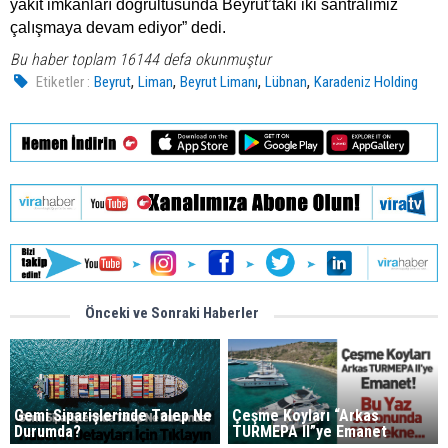
yakıt imkanları doğrultusunda Beyrut’taki iki santralimiz
çalışmaya devam ediyor” dedi.
Bu haber toplam 16144 defa okunmuştur
,
,
,
,
Etiketler :
Beyrut
Liman
Beyrut Limanı
Lübnan
Karadeniz Holding
Önceki ve Sonraki Haberler
Gemi Siparişlerinde Talep Ne
Çeşme Koyları “Arkas
Durumda?
TURMEPA II”ye Emanet