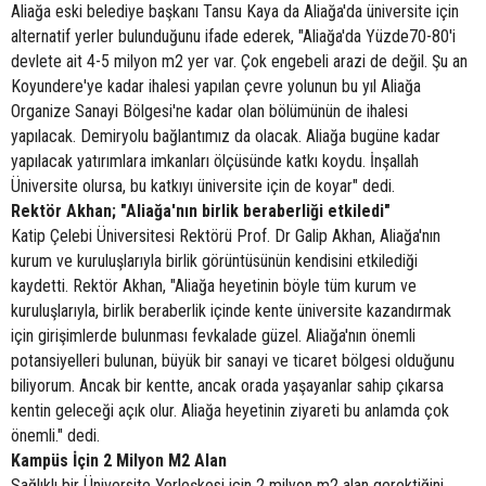
Aliağa eski belediye başkanı Tansu Kaya da Aliağa'da üniversite için
alternatif yerler bulunduğunu ifade ederek, "Aliağa'da Yüzde70-80'i
devlete ait 4-5 milyon m2 yer var. Çok engebeli arazi de değil. Şu an
Koyundere'ye kadar ihalesi yapılan çevre yolunun bu yıl Aliağa
Organize Sanayi Bölgesi'ne kadar olan bölümünün de ihalesi
yapılacak. Demiryolu bağlantımız da olacak. Aliağa bugüne kadar
yapılacak yatırımlara imkanları ölçüsünde katkı koydu. İnşallah
Üniversite olursa, bu katkıyı üniversite için de koyar" dedi.
Rektör Akhan; "Aliağa'nın birlik beraberliği etkiledi"
Katip Çelebi Üniversitesi Rektörü Prof. Dr Galip Akhan, Aliağa'nın
kurum ve kuruluşlarıyla birlik görüntüsünün kendisini etkilediği
kaydetti. Rektör Akhan, "Aliağa heyetinin böyle tüm kurum ve
kuruluşlarıyla, birlik beraberlik içinde kente üniversite kazandırmak
için girişimlerde bulunması fevkalade güzel. Aliağa'nın önemli
potansiyelleri bulunan, büyük bir sanayi ve ticaret bölgesi olduğunu
biliyorum. Ancak bir kentte, ancak orada yaşayanlar sahip çıkarsa
kentin geleceği açık olur. Aliağa heyetinin ziyareti bu anlamda çok
önemli." dedi.
Kampüs İçin 2 Milyon M2 Alan
Sağlıklı bir Üniversite Yerleşkesi için 2 milyon m2 alan gerektiğini