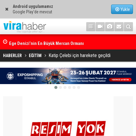
Android uygulamamız
Yükle
Google Play'de mevcut
Ege Denizi’nin En Büyük Mercan Ormanı
Katip Çelebi için harekete geçildi
HABERLER
EĞİTİM