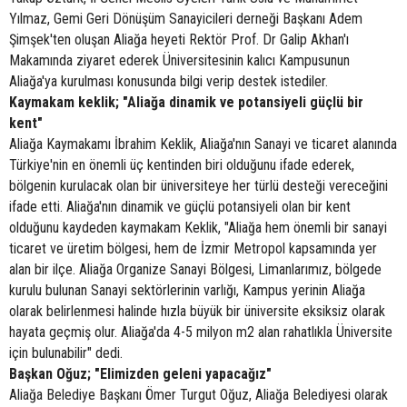
Yılmaz, Gemi Geri Dönüşüm Sanayicileri derneği Başkanı Adem
Şimşek'ten oluşan Aliağa heyeti Rektör Prof. Dr Galip Akhan'ı
Makamında ziyaret ederek Üniversitesinin kalıcı Kampusunun
Aliağa'ya kurulması konusunda bilgi verip destek istediler.
Kaymakam keklik; "Aliağa dinamik ve potansiyeli güçlü bir
kent"
Aliağa Kaymakamı İbrahim Keklik, Aliağa'nın Sanayi ve ticaret alanında
Türkiye'nin en önemli üç kentinden biri olduğunu ifade ederek,
bölgenin kurulacak olan bir üniversiteye her türlü desteği vereceğini
ifade etti. Aliağa'nın dinamik ve güçlü potansiyeli olan bir kent
olduğunu kaydeden kaymakam Keklik, "Aliağa hem önemli bir sanayi
ticaret ve üretim bölgesi, hem de İzmir Metropol kapsamında yer
alan bir ilçe. Aliağa Organize Sanayi Bölgesi, Limanlarımız, bölgede
kurulu bulunan Sanayi sektörlerinin varlığı, Kampus yerinin Aliağa
olarak belirlenmesi halinde hızla büyük bir üniversite eksiksiz olarak
hayata geçmiş olur. Aliağa'da 4-5 milyon m2 alan rahatlıkla Üniversite
için bulunabilir" dedi.
Başkan Oğuz; "Elimizden geleni yapacağız"
Aliağa Belediye Başkanı Ömer Turgut Oğuz, Aliağa Belediyesi olarak