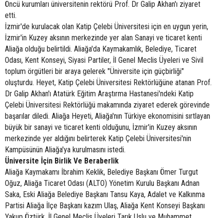
Öncü kurumları üniversitenin rektörü Prof. Dr Galip Akhan'ı ziyaret
etti.
İzmir'de kurulacak olan Katip Çelebi Üniversitesi için en uygun yerin,
İzmir'in Kuzey aksının merkezinde yer alan Sanayi ve ticaret kenti
Aliağa olduğu belirtildi. Aliağa'da Kaymakamlık, Belediye, Ticaret
Odası, Kent Konseyi, Siyasi Partiler, İl Genel Meclis Üyeleri ve Sivil
toplum örgütleri bir araya gelerek "Üniversite için güçbirliği"
oluşturdu. Heyet, Katip Çelebi Üniversitesi Rektörlüğüne atanan Prof.
Dr Galip Akhan'ı Atatürk Eğitim Araştırma Hastanesi'ndeki Katip
Çelebi Üniversitesi Rektörlüğü makamında ziyaret ederek görevinde
başarılar diledi. Aliağa Heyeti, Aliağa'nın Türkiye ekonomisini sırtlayan
büyük bir sanayi ve ticaret kenti olduğunu, İzmir'in Kuzey aksının
merkezinde yer aldığını belirterek Katip Çelebi Üniversitesi'nin
Kampüsünün Aliağa'ya kurulmasını istedi.
Üniversite İçin Birlik Ve Beraberlik
Aliağa Kaymakamı İbrahim Keklik, Belediye Başkanı Ömer Turgut
Oğuz, Aliağa Ticaret Odası (ALTO) Yönetim Kurulu Başkanı Adnan
Saka, Eski Aliağa Belediye Başkanı Tansu Kaya, Adalet ve Kalkınma
Partisi Aliağa İlçe Başkanı kazım Ulaş, Aliağa Kent Konseyi Başkanı
Yakup Öztürk, İl Genel Meclis Üyeleri Tarık Uslu ve Muhammet