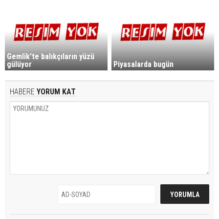
Gemlik'te balıkçıların yüzü
gülüyor
Piyasalarda bugün
HABERE
YORUM KAT