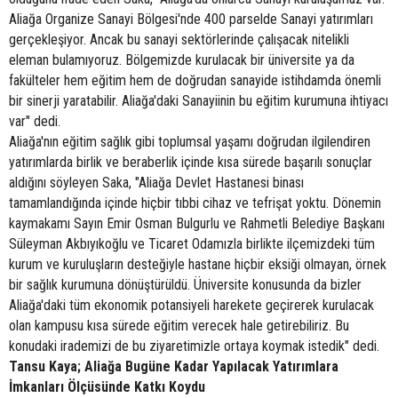
Aliağa Organize Sanayi Bölgesi'nde 400 parselde Sanayi yatırımları
gerçekleşiyor. Ancak bu sanayi sektörlerinde çalışacak nitelikli
eleman bulamıyoruz. Bölgemizde kurulacak bir üniversite ya da
fakülteler hem eğitim hem de doğrudan sanayide istihdamda önemli
bir sinerji yaratabilir. Aliağa'daki Sanayiinin bu eğitim kurumuna ihtiyacı
var" dedi.
Aliağa'nın eğitim sağlık gibi toplumsal yaşamı doğrudan ilgilendiren
yatırımlarda birlik ve beraberlik içinde kısa sürede başarılı sonuçlar
aldığını söyleyen Saka, "Aliağa Devlet Hastanesi binası
tamamlandığında içinde hiçbir tıbbi cihaz ve tefrişat yoktu. Dönemin
kaymakamı Sayın Emir Osman Bulgurlu ve Rahmetli Belediye Başkanı
Süleyman Akbıyıkoğlu ve Ticaret Odamızla birlikte ilçemizdeki tüm
kurum ve kuruluşların desteğiyle hastane hiçbir eksiği olmayan, örnek
bir sağlık kurumuna dönüştürüldü. Üniversite konusunda da bizler
Aliağa'daki tüm ekonomik potansiyeli harekete geçirerek kurulacak
olan kampusu kısa sürede eğitim verecek hale getirebiliriz. Bu
konudaki irademizi de bu ziyaretimizle ortaya koymak istedik" dedi.
Tansu Kaya; Aliağa Bugüne Kadar Yapılacak Yatırımlara
İmkanları Ölçüsünde Katkı Koydu