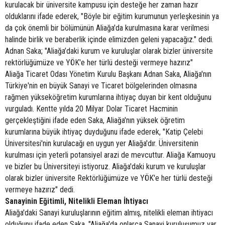
kurulacak bir üniversite kampusu için desteğe her zaman hazır
olduklarını ifade ederek, "Böyle bir eğitim kurumunun yerleşkesinin ya
da çok önemli bir bölümünün Aliağa'da kurulmasına karar verilmesi
halinde birlik ve beraberlik içinde elimizden geleni yapacağız." dedi.
Adnan Saka; "Aliağa’daki kurum ve kuruluşlar olarak bizler üniversite
rektörlüğümüze ve YÖK'e her türlü desteği vermeye hazırız"
Aliağa Ticaret Odası Yönetim Kurulu Başkanı Adnan Saka, Aliağa'nın
Türkiye'nin en büyük Sanayi ve Ticaret bölgelerinden olmasına
rağmen yükseköğretim kurumlarına ihtiyaç duyan bir kent olduğunu
vurguladı. Kentte yılda 20 Milyar Dolar Ticaret Hacminin
gerçekleştiğini ifade eden Saka, Aliağa'nın yüksek öğretim
kurumlarına büyük ihtiyaç duyduğunu ifade ederek, "Katip Çelebi
Üniversitesi'nin kurulacağı en uygun yer Aliağa'dır. Üniversitenin
kurulması için yeterli potansiyel arazi de mevcuttur. Aliağa Kamuoyu
ve bizler bu Üniversiteyi istiyoruz. Aliağa'daki kurum ve kuruluşlar
olarak bizler üniversite Rektörlüğümüze ve YÖK'e her türlü desteği
vermeye hazırız" dedi.
Sanayinin Eğitimli, Nitelikli Eleman İhtiyacı
Aliağa'daki Sanayi kuruluşlarının eğitim almış, nitelikli eleman ihtiyacı
olduğunu ifade eden Saka, "Aliağa'da onlarca Sanayi kuruluşumuz var.