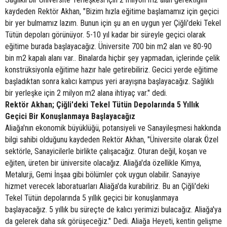
kaydeden Rektör Akhan, "Bizim hızla eğitime başlamamız için geçici
bir yer bulmamız lazım. Bunun için şu an en uygun yer Çiğli'deki Tekel
Tütün depoları görünüyor. 5-10 yıl kadar bir süreyle geçici olarak
eğitime burada başlayacağız. Üniversite 700 bin m2 alan ve 80-90
bin m2 kapalı alanı var.. Binalarda hiçbir şey yapmadan, içlerinde çelik
konstrüksiyonla eğitime hazır hale getirebiliriz. Gecici yerde eğitime
başladıktan sonra kalıcı kampus yeri arayışına başlayacağız. Sağlıklı
bir yerleşke için 2 milyon m2 alana ihtiyaç var." dedi.
Rektör Akhan; Çiğli'deki Tekel Tütün Depolarında 5 Yıllık
Geçici Bir Konuşlanmaya Başlayacağız
Aliağa'nın ekonomik büyüklüğü, potansiyeli ve Sanayileşmesi hakkında
bilgi sahibi olduğunu kaydeden Rektör Akhan, "Üniversite olarak Özel
sektörle, Sanayicilerle birlikte çalışacağız. Oturan değil, koşan ve
eğiten, üreten bir üniversite olacağız. Aliağa'da özellikle Kimya,
Metalurji, Gemi İnşaa gibi bölümler çok uygun olabilir. Sanayiye
hizmet verecek laboratuarları Aliağa'da kurabiliriz. Bu an Çiğli'deki
Tekel Tütün depolarında 5 yıllık geçici bir konuşlanmaya
başlayacağız. 5 yıllık bu süreçte de kalıcı yerimizi bulacağız. Aliağa'ya
da gelerek daha sık görüşeceğiz." Dedi. Aliağa Heyeti, kentin gelişme