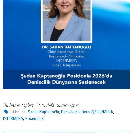
Bu haber toplam 1126 defa okunmuştur
,
,
Etiketler :
Şadan Kaptanoğlu
DenizTemiz Derneği/TURMEPA
,
INTERMEPA
Posedonia