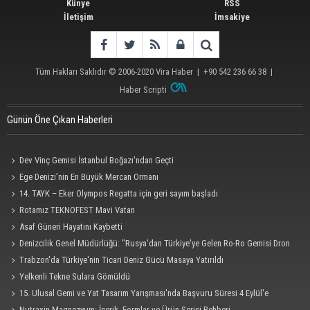
Künye
RSS
İletişim
İmsakiye
Tüm Hakları Saklıdır © 2006-2020
Vira Haber
| +90 542 236 66 38 |
Haber Scripti
Günün Öne Çıkan Haberleri
Dev Vinç Gemisi İstanbul Boğazı'ndan Geçti
Ege Denizi’nin En Büyük Mercan Ormanı
14. TAYK – Eker Olympos Regatta için geri sayım başladı
Rotamız TEKNOFEST Mavi Vatan
Asaf Güneri Hayatını Kaybetti
Denizcilik Genel Müdürlüğü: "Rusya'dan Türkiye'ye Gelen Ro-Ro Gemisi Dron
Saldırısına Uğradı"
Trabzon'da Türkiye'nin Ticari Deniz Gücü Masaya Yatırıldı
Yelkenli Tekne Sulara Gömüldü
15. Ulusal Gemi ve Yat Tasarım Yarışması'nda Başvuru Süresi 4 Eylül'e
Uzatıldı
Nutraxin Magnezyum: İçerik, Formlar ve Ürün Serisi Rehberi