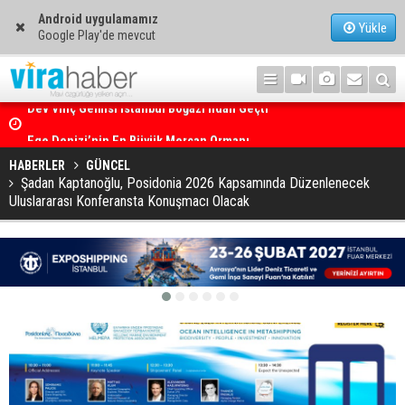
Android uygulamamız
Yükle
Google Play'de mevcut
Ege Denizi’nin En Büyük Mercan Ormanı
HABERLER
GÜNCEL
Şadan Kaptanoğlu, Posidonia 2026 Kapsamında Düzenlenecek
Uluslararası Konferansta Konuşmacı Olacak