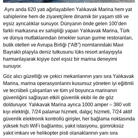
Aynı anda 620 yatı ağırlayabilen Yalıkavak Marina hem yat
sahiplerine hem de ziyaretçilere dinamik bir yaşam stili ve
eşsiz ayrıcalıklar sunuyor. Dünyanın önde gelen 100’den
farklı markasına ev sahipliği yapan Yalıkavak Marina, Türk
ve dünya mutfaklarından örnekler sunan gurme restoranları,
butik otelleri ve Avrupa Birliği (“AB”) normlarındaki Mavi
Bayraklı plajıyla deniz tutkusunu lüks resort anlayışıyla
harmanlayarak kişiye özel eşsiz bir marina deneyimi
sunuyor.
Göz alıcı güzelliği ve çekici mekanlarının yanı sıra Yalıkavak
Marina, marina operasyonlarını kusursuz yöneten iyi eğitimli
ve tecrübeli çalışanları ve tüm yıl boyunca marinanın
güvenliğini sağlayan etkili güvenlik ekibi ile de göz
dolduruyor. Yalıkavak Marina ayrıca 1000 amper – 380 volt
kıyı elektriği, 7/24 palamar hizmeti, dalgıç hizmeti, 7/24 aktif
güvenlik elektronik kontrollü girişler, her bağlama noktasında
yüksek hızlı WiFi bağlantısı, yakıt istasyonu, gümrüksüz
yakıt imkanı ve helikopter pisti olanaklarının yanı sıra