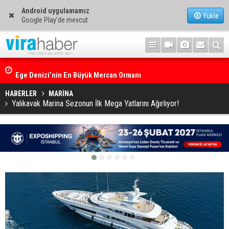
Android uygulamamız
Yükle
Google Play'de mevcut
Ege Denizi’nin En Büyük Mercan Ormanı
HABERLER
MARİNA
Yalıkavak Marina Sezonun İlk Mega Yatlarını Ağırlıyor!