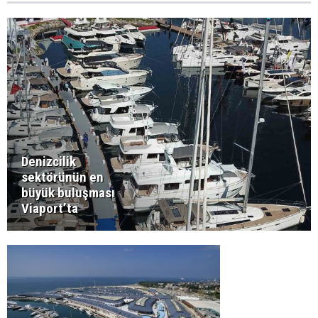
Denizcilik
sektörünün en
büyük buluşması
Viaport’ta