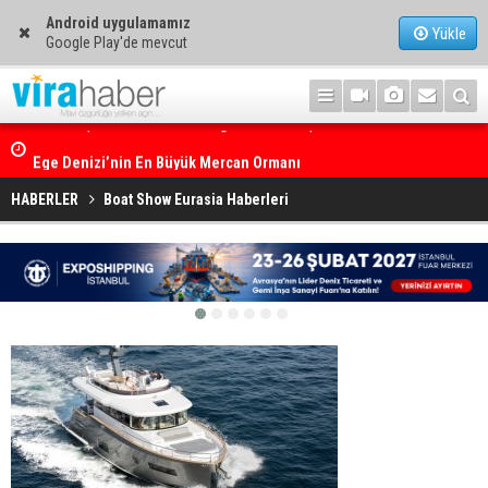
Android uygulamamız
Yükle
Google Play'de mevcut
Ege Denizi’nin En Büyük Mercan Ormanı
HABERLER
Boat Show Eurasia Haberleri