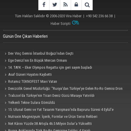
Tüm Hakları Saklıdır © 2006-2020
Vira Haber
| +90 542 236 66 38 |
Haber Scripti
Günün Öne Çıkan Haberleri
Dev Vinç Gemisi İstanbul Boğazı'ndan Geçti
Ege Denizi’nin En Büyük Mercan Ormanı
14. TAYK – Eker Olympos Regatta için geri sayım başladı
Asaf Güneri Hayatını Kaybetti
Rotamız TEKNOFEST Mavi Vatan
Denizcilik Genel Müdürlüğü: "Rusya'dan Türkiye'ye Gelen Ro-Ro Gemisi Dron
Saldırısına Uğradı"
Trabzon'da Türkiye'nin Ticari Deniz Gücü Masaya Yatırıldı
Yelkenli Tekne Sulara Gömüldü
15. Ulusal Gemi ve Yat Tasarım Yarışması'nda Başvuru Süresi 4 Eylül'e
Uzatıldı
Nutraxin Magnezyum: İçerik, Formlar ve Ürün Serisi Rehberi
Net Kârını Yüzde 38 Artışla 46.5 Milyon Dolar’a Yükseltti
Rusya Açıklarında Türk Ro-Ro Gemisine Saldırı: 4 Yaralı