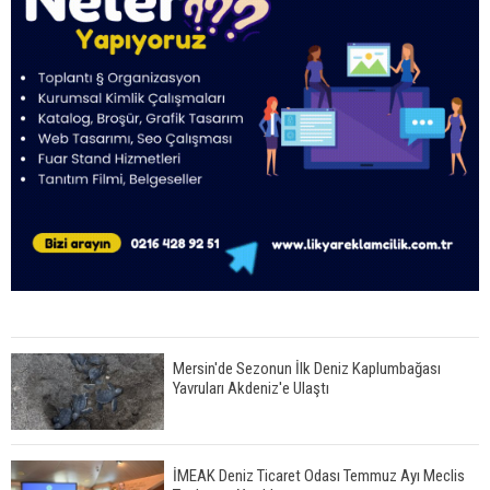
Mersin'de Sezonun İlk Deniz Kaplumbağası
Yavruları Akdeniz'e Ulaştı
İMEAK Deniz Ticaret Odası Temmuz Ayı Meclis